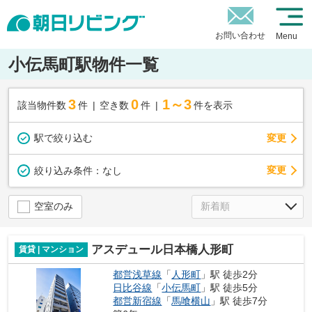
お問い合わせ
Menu
小伝馬町駅物件一覧
3
0
1～3
該当物件数
件
空き数
件
件を表示
駅で絞り込む
変更
変更
絞り込み条件：
なし
空室のみ
アスデュール日本橋人形町
賃貸 | マンション
都営浅草線
「
人形町
」駅 徒歩2分
日比谷線
「
小伝馬町
」駅 徒歩5分
都営新宿線
「
馬喰横山
」駅 徒歩7分