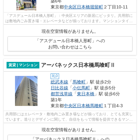
築6年
東京都
中央区
日本橋堀留町
２丁目10-11
「アスデュール日本橋人形町」：中央区エリアの新居にピッタリ。共用部に
は敷地内ごみ置き場・エレベータなどが揃っております。マンションタイプ
のお部屋です。高ニーズな駅近の物件...
現在空室情報がありません。
「アスデュール日本橋人形町」への
お問い合わせはこちら
アーバネックス日本橋馬喰町Ⅱ
賃貸 | マンション
礼0
総武本線
「
馬喰町
」駅 徒歩2分
日比谷線
「
小伝馬町
」駅 徒歩5分
都営浅草線
「
東日本橋
」駅 徒歩6分
築1年
東京都
中央区
日本橋馬喰町
１丁目4-3
共用部にはエレベータ・敷地内ごみ置き場などが揃っており、とても充実し
ています。造りとデザインに関して、自信をもって情報を提供できるマンシ
ョンです。充実の設備と綺麗な室内を...
現在空室情報がありません。
「アーバネックス日本橋馬喰町Ⅱ」への