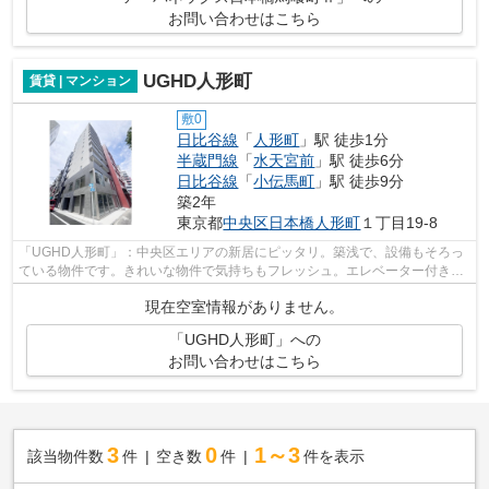
お問い合わせはこちら
UGHD人形町
賃貸 | マンション
敷0
日比谷線
「
人形町
」駅 徒歩1分
半蔵門線
「
水天宮前
」駅 徒歩6分
日比谷線
「
小伝馬町
」駅 徒歩9分
築2年
東京都
中央区
日本橋人形町
１丁目19-8
「UGHD人形町」：中央区エリアの新居にピッタリ。築浅で、設備もそろっ
ている物件です。きれいな物件で気持ちもフレッシュ。エレベーター付き物
件です。快適に通勤や通学ができる、徒...
現在空室情報がありません。
「UGHD人形町」への
お問い合わせはこちら
3
0
1～3
該当物件数
件
空き数
件
件を表示