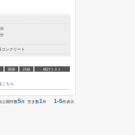
7分
9分
筋コンクリート
面積
詳細
検討リスト
はこちら
5
1
1-5
当公開件数
件 空き数
件
件表示