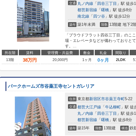
交通
丸ノ内線
「
四谷三丁目
」駅 徒歩
都営新宿線
「
曙橋
」駅 徒歩8分
南北線
「
四ツ谷
」駅 徒歩12分
築1年未満
13階建 地下2
築年
階数
「プラウドフラット四谷三丁目」のここ
場・エレベータなどが備わっておりとて
す。...
所在階
賃料
管理費・共益費
敷金
礼金
間取り
38
万円
0ヶ月
13階
20,000円
1ヶ月
2LDK
5
パークホームズ市谷薬王寺セントガレリア
東京都
新宿区
市谷薬王寺町
5-22
住所
交通
都営大江戸線
「
牛込柳町
」駅 徒
丸ノ内線
「
四谷三丁目
」駅 徒歩1
都営新宿線
「
曙橋
」駅 徒歩8分
築15年
13階建
鉄
築年
階数
構造