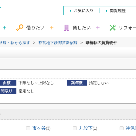
お気に入り
閲覧履歴
借りたい
貸したい
リフォ
)路線・駅から探す
>
都営地下鉄都営新宿線
>
曙橋駅の賃貸物件
面積
下限なし～上限なし
築年数
指定しない
間取り
指定なし
む
市ヶ谷
九段下
神保
(3)
(1)