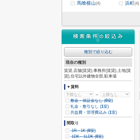
馬喰横山
浜町
(4)
(4)
種別で絞り込む
現在の種別
賃貸,店舗(賃貸),事務所(賃貸),土地(賃
貸),住宅以外建物全部,駐車場
▼賃料
～
敷金・保証金なし (
0
室)
礼金・敷引なし (
1
室)
共益費・管理費込み (
1
室)
間取り
1R～1K (
0
室)
1DK～1LDK (
0
室)