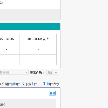
(1)
3K～3LDK
4K～4LDK以上
-
-
-
-
表示件数：
5
1
1-5
当公開件数
件 空き数
件
件表示
地番）