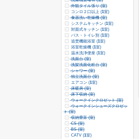
外観タイル張り (
室)
コンロ２口以上 (
1
室)
食器洗い乾燥機 (
室)
システムキッチン (
1
室)
対面式キッチン (
1
室)
バス・トイレ別 (
1
室)
追焚機能浴室 (
1
室)
浴室乾燥機 (
1
室)
温水洗浄便座 (
1
室)
洗面台 (
室)
洗髪洗面化粧台 (
室)
シャワー (
室)
独立洗面台 (
室)
エアコン (
1
室)
床暖房 (
室)
床下収納 (
室)
ウォークインクロゼット (
室)
ウォークインシューズクロゼッ
ト (
室)
収納豊富 (
室)
CS (
室)
BS (
室)
CATV (
1
室)