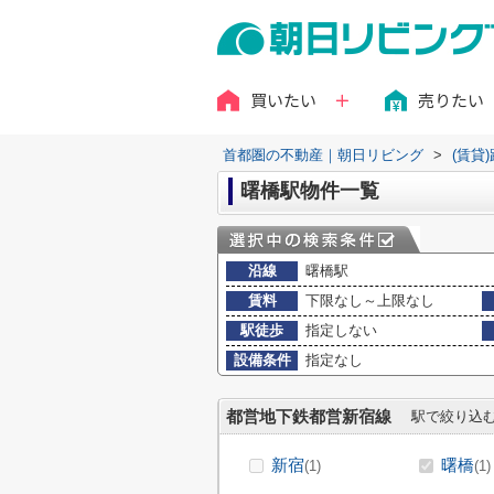
買いたい
売りたい
首都圏の不動産｜朝日リビング
>
(賃貸
曙橋駅物件一覧
沿線
曙橋駅
賃料
下限なし～上限なし
駅徒歩
指定しない
設備条件
指定なし
都営地下鉄都営新宿線
駅で絞り込
新宿
曙橋
(1)
(1)