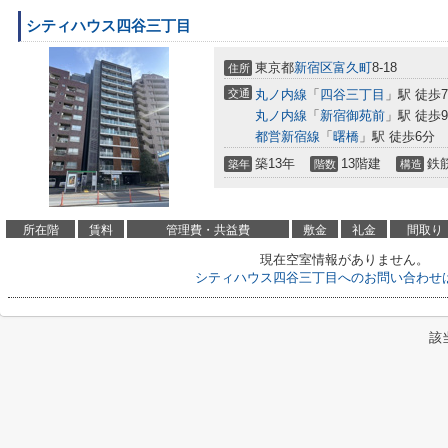
シティハウス四谷三丁目
東京都
新宿区
富久町
8-18
住所
交通
丸ノ内線
「
四谷三丁目
」駅 徒歩
丸ノ内線
「
新宿御苑前
」駅 徒歩
都営新宿線
「
曙橋
」駅 徒歩6分
築13年
13階建
鉄
築年
階数
構造
所在階
賃料
管理費・共益費
敷金
礼金
間取り
現在空室情報がありません。
シティハウス四谷三丁目へのお問い合わせ
該