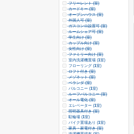
フリーレント (
室)
カードキー (
室)
オープンハウス (
室)
外国人可 (
室)
ガスコンロ設置可 (
室)
ルームシェア可 (
室)
学生向け (
室)
カップル向け (
室)
女性向け (
室)
ファミリー向け (
室)
室内洗濯機置場 (
1
室)
フローリング (
1
室)
ロフト付き (
室)
メゾネット (
室)
ベランダ (
室)
バルコニー (
1
室)
ルーフバルコニー (
室)
オール電化 (
室)
エレベーター (
1
室)
照明器具付き (
室)
駐輪場 (
1
室)
バイク置場あり (
1
室)
家具・家電付き (
室)
洗濯機置場有 (
室)