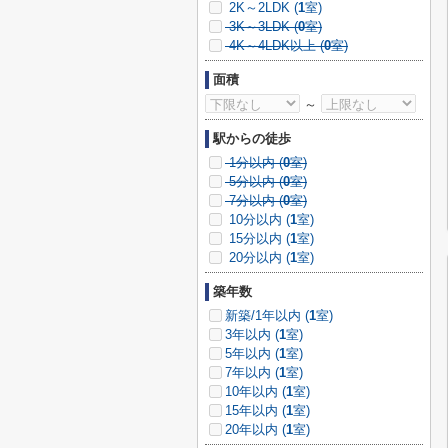
2K～2LDK (
1
室)
3K～3LDK (
0
室)
4K～4LDK以上 (
0
室)
面積
～
駅からの徒歩
1分以内 (
0
室)
5分以内 (
0
室)
7分以内 (
0
室)
10分以内 (
1
室)
15分以内 (
1
室)
20分以内 (
1
室)
築年数
新築/1年以内 (
1
室)
3年以内 (
1
室)
5年以内 (
1
室)
7年以内 (
1
室)
10年以内 (
1
室)
15年以内 (
1
室)
20年以内 (
1
室)