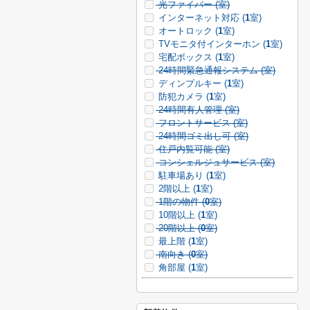
光ファイバー (
室)
インターネット対応 (
1
室)
オートロック (
1
室)
TVモニタ付インターホン (
1
室)
宅配ボックス (
1
室)
24時間緊急通報システム (
室)
ディンプルキー (
1
室)
防犯カメラ (
1
室)
24時間有人管理 (
室)
フロントサービス (
室)
24時間ゴミ出し可 (
室)
住戸内覧可能 (
室)
コンシェルジュサービス (
室)
駐車場あり (
1
室)
2階以上 (
1
室)
1階の物件 (
0
室)
10階以上 (
1
室)
20階以上 (
0
室)
最上階 (
1
室)
南向き (
0
室)
角部屋 (
1
室)