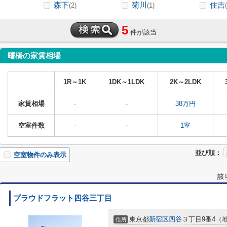
森下
菊川
住吉
(2)
(1)
5
件が該当
曙橋の家賃相場
1R～1K
1DK～1LDK
2K～2LDK
家賃相場
-
-
38万円
空室件数
-
-
1室
並び順：
空室物件のみ表示
該
プラウドフラット四谷三丁目
東京都
新宿区
四谷
３丁目9番4（
住所