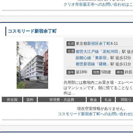
クリオ市谷薬王寺へのお問い合わせはこ
コスモリード新宿余丁町
東京都
新宿区
余丁町
4-11
住所
交通
都営大江戸線
「
若松河田
」駅 徒
副都心線
「
東新宿
」駅 徒歩12分
都営新宿線
「
曙橋
」駅 徒歩11分
築18年
5階建
鉄筋
築年
階数
構造
共用部には敷地内ごみ置き場・エレベー
はマンションです。朝に慌てることなく
件は...
所在階
賃料
管理費・共益費
敷金
礼金
間取り
現在空室情報がありません。
コスモリード新宿余丁町へのお問い合わせ