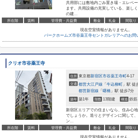
共用部には敷地内ごみ置き場・エレベー
ます。共用設備の充実している、楽しく
の建...
所在階
賃料
管理費・共益費
敷金
礼金
間取り
現在空室情報がありません。
パークホームズ市谷薬王寺セントガレリアへのお問
クリオ市谷薬王寺
東京都
新宿区
市谷薬王寺町
4-17
住所
交通
都営大江戸線
「
牛込柳町
」駅 徒
都営新宿線
「
曙橋
」駅 徒歩7分
築1年
13階建
鉄筋
築年
階数
構造
新宿区エリアでの住まいなら、住み心地
でしょうか。造りとデザインに関して、
ン...
所在階
賃料
管理費・共益費
敷金
礼金
間取り
現在空室情報がありません。