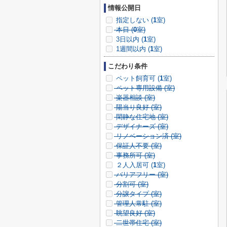
情報公開日
指定しない (
1
室)
本日 (
0
室)
3日以内 (
1
室)
1週間以内 (
1
室)
こだわり条件
ペット飼育可 (
1
室)
ペット専用設備 (
室)
楽器相談 (
室)
陽当り良好 (
室)
閑静な住宅地 (
室)
デザイナーズ (
室)
リノベーション済 (
室)
保証人不要 (
室)
事務所可 (
室)
２人入居可 (
1
室)
バリアフリー (
室)
分割可 (
室)
分譲タイプ (
室)
管理人常駐 (
室)
眺望良好 (
室)
二世帯住宅 (
室)