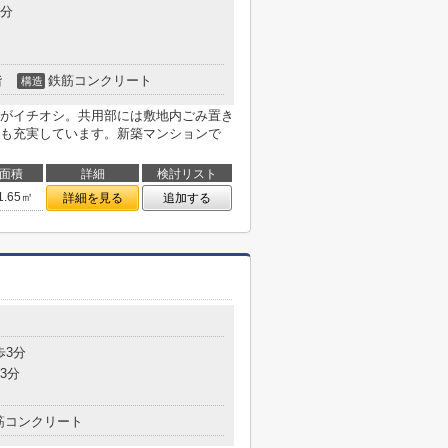
1分
階
鉄筋コンクリート
構造
がイチオシ。共用部には敷地内ごみ置き
も充実しています。新築マンションで
面積
詳細
検討リスト
1.65㎡
詳細を見る
追加する
歩3分
3分
筋コンクリート