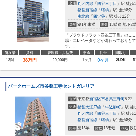
交通
丸ノ内線
「
四谷三丁目
」駅 徒歩
都営新宿線
「
曙橋
」駅 徒歩8分
南北線
「
四ツ谷
」駅 徒歩12分
築1年未満
13階建 地下2
築年
階数
「プラウドフラット四谷三丁目」のここ
場・エレベータなどが備わっておりとて
す。...
所在階
賃料
管理費・共益費
敷金
礼金
間取り
38
万円
0ヶ月
13階
20,000円
1ヶ月
2LDK
5
パークホームズ市谷薬王寺セントガレリア
東京都
新宿区
市谷薬王寺町
5-22
住所
交通
都営大江戸線
「
牛込柳町
」駅 徒
丸ノ内線
「
四谷三丁目
」駅 徒歩1
都営新宿線
「
曙橋
」駅 徒歩8分
築15年
13階建
鉄
築年
階数
構造