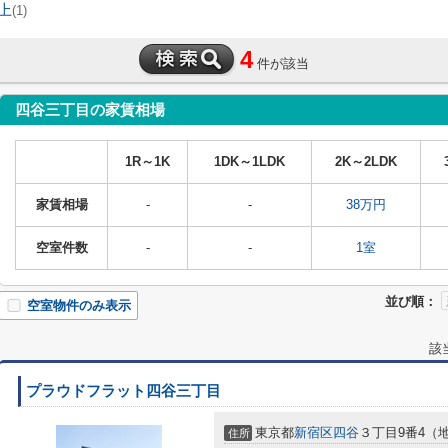
上
(1)
4
件が該当
四谷三丁目の家賃相場
1R～1K
1DK～1LDK
2K～2LDK
家賃相場
-
-
38万円
空室件数
-
-
1室
並び順：
空室物件のみ表示
該
プラウドフラット四谷三丁目
東京都
新宿区
四谷
３丁目9番4（
住所