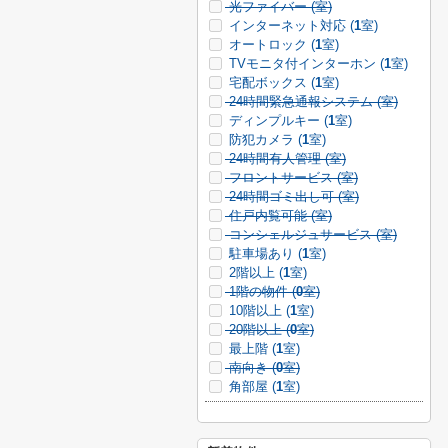
光ファイバー (
室)
インターネット対応 (
1
室)
オートロック (
1
室)
TVモニタ付インターホン (
1
室)
宅配ボックス (
1
室)
24時間緊急通報システム (
室)
ディンプルキー (
1
室)
防犯カメラ (
1
室)
24時間有人管理 (
室)
フロントサービス (
室)
24時間ゴミ出し可 (
室)
住戸内覧可能 (
室)
コンシェルジュサービス (
室)
駐車場あり (
1
室)
2階以上 (
1
室)
1階の物件 (
0
室)
10階以上 (
1
室)
20階以上 (
0
室)
最上階 (
1
室)
南向き (
0
室)
角部屋 (
1
室)