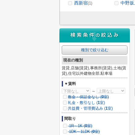
西新宿
中野坂
(1)
種別で絞り込む
現在の種別
賃貸,店舗(賃貸),事務所(賃貸),土地(賃
貸),住宅以外建物全部,駐車場
▼賃料
～
敷金・保証金なし (
0
室)
礼金・敷引なし (
1
室)
共益費・管理費込み (
1
室)
間取り
1R～1K (
0
室)
1DK～1LDK (
0
室)