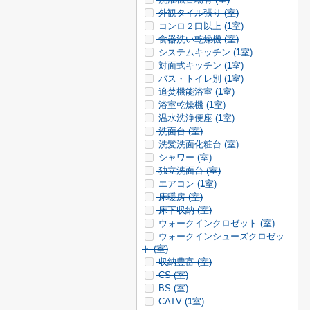
外観タイル張り (
室)
コンロ２口以上 (
1
室)
食器洗い乾燥機 (
室)
システムキッチン (
1
室)
対面式キッチン (
1
室)
バス・トイレ別 (
1
室)
追焚機能浴室 (
1
室)
浴室乾燥機 (
1
室)
温水洗浄便座 (
1
室)
洗面台 (
室)
洗髪洗面化粧台 (
室)
シャワー (
室)
独立洗面台 (
室)
エアコン (
1
室)
床暖房 (
室)
床下収納 (
室)
ウォークインクロゼット (
室)
ウォークインシューズクロゼッ
ト (
室)
収納豊富 (
室)
CS (
室)
BS (
室)
CATV (
1
室)