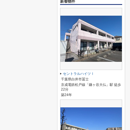
新着物件
セントラルハイツⅠ
千葉県白井市冨士
京成電鉄松戸線「鎌ヶ谷大仏」駅 徒歩
22分
築24年