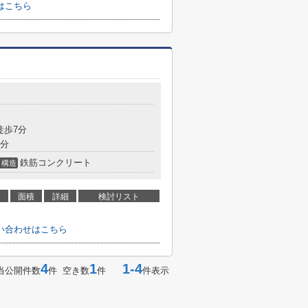
はこちら
徒歩7分
9分
鉄筋コンクリート
構造
面積
詳細
検討リスト
い合わせはこちら
4
1
1-4
当公開件数
件 空き数
件
件表示