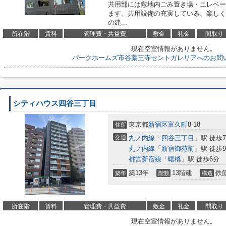
共用部には敷地内ごみ置き場・エレベー
ます。共用設備の充実している、楽しく
の建...
所在階
賃料
管理費・共益費
敷金
礼金
間取り
現在空室情報がありません。
パークホームズ市谷薬王寺セントガレリアへのお問
シティハウス四谷三丁目
東京都
新宿区
富久町
8-18
住所
交通
丸ノ内線
「
四谷三丁目
」駅 徒歩
丸ノ内線
「
新宿御苑前
」駅 徒歩
都営新宿線
「
曙橋
」駅 徒歩6分
築13年
13階建
鉄
築年
階数
構造
所在階
賃料
管理費・共益費
敷金
礼金
間取り
現在空室情報がありません。