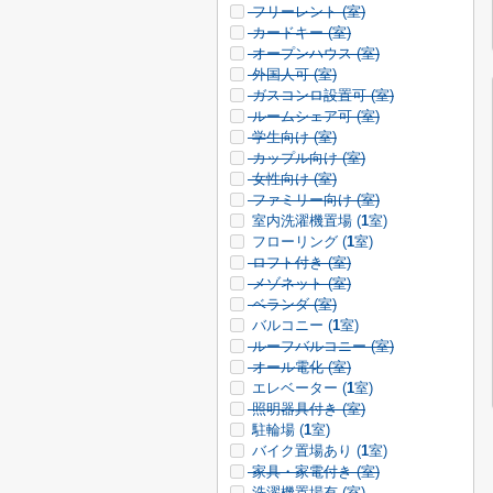
フリーレント (
室)
カードキー (
室)
オープンハウス (
室)
外国人可 (
室)
ガスコンロ設置可 (
室)
ルームシェア可 (
室)
学生向け (
室)
カップル向け (
室)
女性向け (
室)
ファミリー向け (
室)
室内洗濯機置場 (
1
室)
フローリング (
1
室)
ロフト付き (
室)
メゾネット (
室)
ベランダ (
室)
バルコニー (
1
室)
ルーフバルコニー (
室)
オール電化 (
室)
エレベーター (
1
室)
照明器具付き (
室)
駐輪場 (
1
室)
バイク置場あり (
1
室)
家具・家電付き (
室)
洗濯機置場有 (
室)