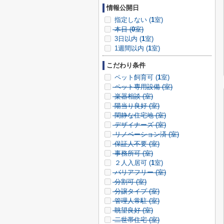
情報公開日
指定しない (
1
室)
本日 (
0
室)
3日以内 (
1
室)
1週間以内 (
1
室)
こだわり条件
ペット飼育可 (
1
室)
ペット専用設備 (
室)
楽器相談 (
室)
陽当り良好 (
室)
閑静な住宅地 (
室)
デザイナーズ (
室)
リノベーション済 (
室)
保証人不要 (
室)
事務所可 (
室)
２人入居可 (
1
室)
バリアフリー (
室)
分割可 (
室)
分譲タイプ (
室)
管理人常駐 (
室)
眺望良好 (
室)
二世帯住宅 (
室)