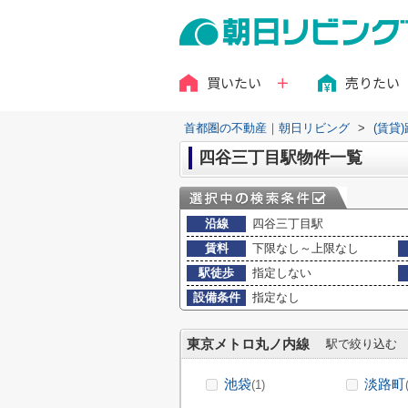
買いたい
売りたい
首都圏の不動産｜朝日リビング
>
(賃貸
四谷三丁目駅物件一覧
沿線
四谷三丁目駅
賃料
下限なし～上限なし
駅徒歩
指定しない
設備条件
指定なし
東京メトロ丸ノ内線
駅で絞り込む
池袋
淡路町
(1)