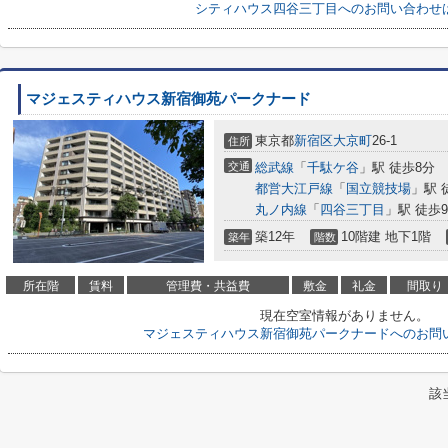
シティハウス四谷三丁目へのお問い合わせ
マジェスティハウス新宿御苑パークナード
東京都
新宿区
大京町
26-1
住所
交通
総武線
「
千駄ケ谷
」駅 徒歩8分
都営大江戸線
「
国立競技場
」駅 
丸ノ内線
「
四谷三丁目
」駅 徒歩
築12年
10階建 地下1階
築年
階数
所在階
賃料
管理費・共益費
敷金
礼金
間取り
現在空室情報がありません。
マジェスティハウス新宿御苑パークナードへのお問
該