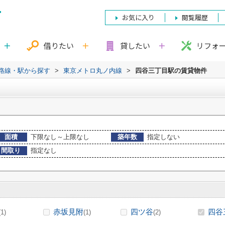
お気に入り
閲覧履歴
借りたい
貸したい
リフォ
)路線・駅から探す
>
東京メトロ丸ノ内線
>
四谷三丁目駅の賃貸物件
面積
下限なし～上限なし
築年数
指定しない
間取り
指定なし
赤坂見附
四ツ谷
四谷
(1)
(1)
(2)