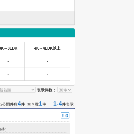
3K～3LDK
4K～4LDK以上
-
-
-
-
表示件数：
4
1
1-4
当公開件数
件 空き数
件
件表示
地番）