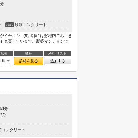
1分
階
鉄筋コンクリート
構造
がイチオシ。共用部には敷地内ごみ置き
も充実しています。新築マンションで
面積
詳細
検討リスト
1.65㎡
詳細を見る
追加する
歩3分
3分
筋コンクリート