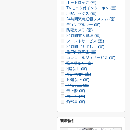
オートロック (
室)
TVモニタ付インターホン (
室)
宅配ボックス (
室)
24時間緊急通報システム (
室)
ディンプルキー (
室)
防犯カメラ (
室)
24時間有人管理 (
室)
フロントサービス (
室)
24時間ゴミ出し可 (
室)
住戸内覧可能 (
室)
コンシェルジュサービス (
室)
駐車場あり (
室)
2階以上 (
室)
1階の物件 (
室)
10階以上 (
室)
20階以上 (
室)
最上階 (
室)
南向き (
室)
角部屋 (
室)
新着物件