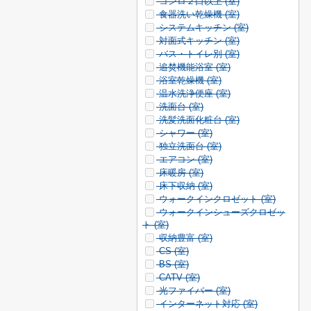
コンロ２口以上 (
室)
食器洗い乾燥機 (
室)
システムキッチン (
室)
対面式キッチン (
室)
バス・トイレ別 (
室)
追焚機能浴室 (
室)
浴室乾燥機 (
室)
温水洗浄便座 (
室)
洗面台 (
室)
洗髪洗面化粧台 (
室)
シャワー (
室)
独立洗面台 (
室)
エアコン (
室)
床暖房 (
室)
床下収納 (
室)
ウォークインクロゼット (
室)
ウォークインシューズクロゼッ
ト (
室)
収納豊富 (
室)
CS (
室)
BS (
室)
CATV (
室)
光ファイバー (
室)
インターネット対応 (
室)