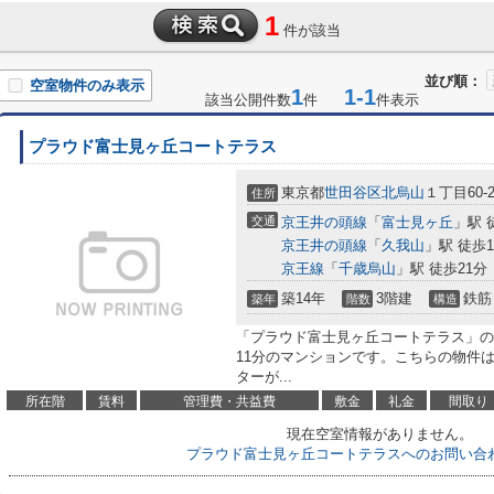
1
件が該当
並び順：
空室物件のみ表示
1
1-1
該当公開件数
件
件表示
プラウド富士見ヶ丘コートテラス
東京都
世田谷区
北烏山
１丁目60-2
住所
交通
京王井の頭線
「
富士見ヶ丘
」駅 
京王井の頭線
「
久我山
」駅 徒歩1
京王線
「
千歳烏山
」駅 徒歩21分
築14年
3階建
鉄筋
築年
階数
構造
「プラウド富士見ヶ丘コートテラス」の
11分のマンションです。こちらの物件
ターが...
所在階
賃料
管理費・共益費
敷金
礼金
間取り
現在空室情報がありません。
プラウド富士見ヶ丘コートテラスへのお問い合