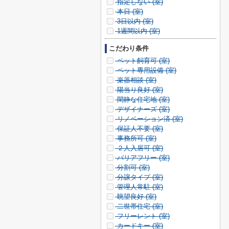
指定しない (
室)
本日 (
室)
3日以内 (
室)
1週間以内 (
室)
こだわり条件
ペット飼育可 (
室)
ペット専用設備 (
室)
楽器相談 (
室)
陽当り良好 (
室)
閑静な住宅地 (
室)
デザイナーズ (
室)
リノベーション済 (
室)
保証人不要 (
室)
事務所可 (
室)
２人入居可 (
室)
バリアフリー (
室)
分割可 (
室)
分譲タイプ (
室)
管理人常駐 (
室)
眺望良好 (
室)
二世帯住宅 (
室)
フリーレント (
室)
カードキー (
室)