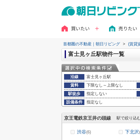
買いたい
売りたい
首都圏の不動産｜朝日リビング
>
(賃貸
富士見ヶ丘駅物件一覧
沿線
富士見ヶ丘駅
賃料
下限なし～上限なし
駅徒歩
指定しない
設備条件
指定なし
京王電鉄京王井の頭線
駅で絞り込
渋谷
下北沢
(6)