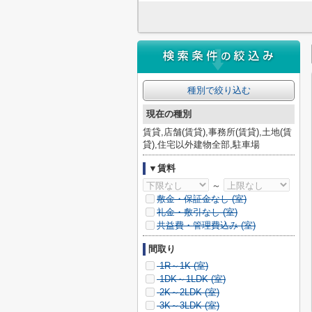
種別で絞り込む
現在の種別
賃貸,店舗(賃貸),事務所(賃貸),土地(賃
貸),住宅以外建物全部,駐車場
▼賃料
～
敷金・保証金なし (
室)
礼金・敷引なし (
室)
共益費・管理費込み (
室)
間取り
1R～1K (
室)
1DK～1LDK (
室)
2K～2LDK (
室)
3K～3LDK (
室)