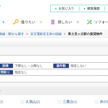
お気に入り
閲覧履歴
借りたい
貸したい
リフォ
)路線・駅から探す
>
京王電鉄京王井の頭線
>
富士見ヶ丘駅の賃貸物件
面積
下限なし～上限なし
築年数
指定しない
間取り
指定なし
む
久我山
三鷹台
井の
(2)
(2)
(1)