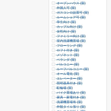
オープンハウス (
室)
外国人可 (
室)
ガスコンロ設置可 (
室)
ルームシェア可 (
室)
学生向け (
室)
カップル向け (
室)
女性向け (
室)
ファミリー向け (
室)
室内洗濯機置場 (
室)
フローリング (
室)
ロフト付き (
室)
メゾネット (
室)
ベランダ (
室)
バルコニー (
室)
ルーフバルコニー (
室)
オール電化 (
室)
エレベーター (
室)
照明器具付き (
室)
駐輪場 (
室)
バイク置場あり (
室)
家具・家電付き (
室)
洗濯機置場有 (
室)
外観タイル張り (
室)