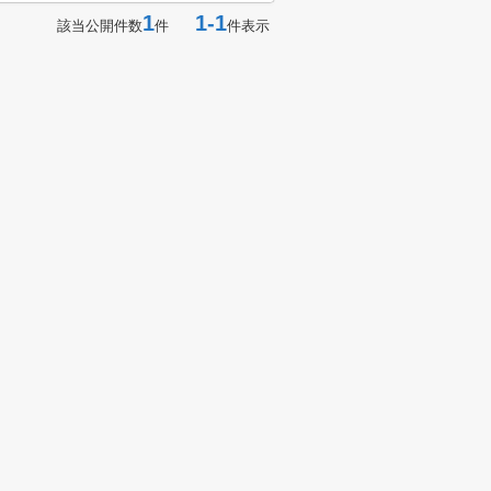
1
1-1
該当公開件数
件
件表示