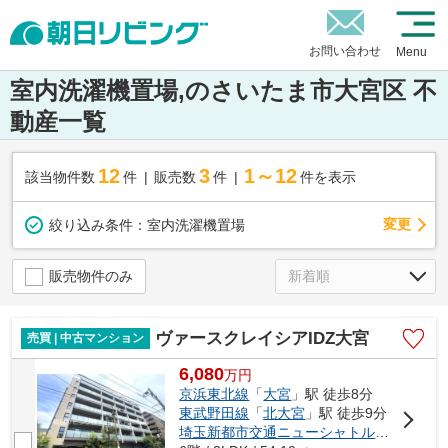
お問い合わせ
Menu
室内洗濯機置場,のさいたま市大宮区 不
動産一覧
12
3
1～12
該当物件数
件
販売数
件
件を表示
変更
絞り込み条件：
室内洗濯機置場
販売物件のみ
ヴァースクレイシアIDZ大宮
売買 | 中古マンション
6,080
万
円
京浜東北線
「
大宮
」駅 徒歩8分
東武野田線
「
北大宮
」駅 徒歩9分
埼玉新都市交通ニューシャトル
「
鉄道博物