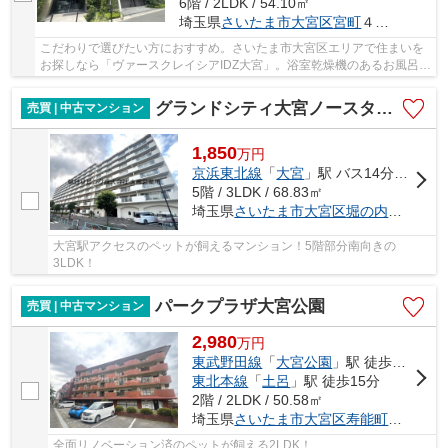
6階 / 2LDK / 54.10㎡
埼玉県
さいたま市大宮区
宮町
４丁目
こだわりで選びたい方におすすめ。さいたま市大宮区エリアで住まいを
お探しなら「ヴァースクレイシアIDZ大宮」。浴室乾燥機のあるお風呂場
は洗濯物を干すときにも便利です。この物件は...
グランドシティ大宮ノースタワー
売買 | 中古マンション
1,850
万
円
京浜東北線
「
大宮
」駅 バス14分 「堀の内橋」 停歩3分
5階 / 3LDK / 68.83㎡
埼玉県
さいたま市大宮区
堀の内町
１丁目5
大宮駅アクセスのペットが飼えるマンション！5階部分南向きの
3LDK！
パークプラザ大宮公園
売買 | 中古マンション
2,980
万
円
東武野田線
「
大宮公園
」駅 徒歩2分
東北本線
「
土呂
」駅 徒歩15分
2階 / 2LDK / 50.58㎡
埼玉県
さいたま市大宮区
寿能町
１丁目177
全面リノベーション済のペットが飼える2LDK！