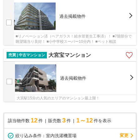
過去掲載物件
■リノベーション済（ペアガラス！給水管更生工事済）！ ■7階部分で
眺望陽当り良好！ ■小中学校スーパー10分内！ ■ペット相談
大宮宝マンション
売買 | 中古マンション
過去掲載物件
大宮駅15分の人気のエリアのマンション最上階！
12
3
1～12
該当物件数
件
販売数
件
件を表示
変更
絞り込み条件：
室内洗濯機置場