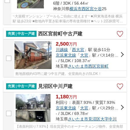
6階 / 3DK / 56.44㎡
神奈川県
横浜市西区
宮ケ谷
25
~大規模マンション・プールもご自由に使えます~ ■JR東海道本線 横浜
駅 徒歩23分 ■敷地内平置き駐車場の専有使用権付 ■ペット2匹飼育可能
(規約による制限あり)
西区宮前町中古戸建
売買 | 中古一戸建
2,500
万
円
川越線
「
西大宮
」駅 徒歩11分
京浜東北線
「
大宮
」駅 バス14分 「宮の前」 停歩12分
- / 5LDK / 108.37㎡
埼玉県
さいたま市西区
宮前町
敷地面積約43坪に建つ中古戸建。全室南向きの5LDK！
見沼区中川戸建
売買 | 中古一戸建
1,180
万
円
利回り：表面7.93% / 実質7.93%
京浜東北線
「
大宮
」駅 バス29分 「上山口」 停歩1分
- / 3LDK / 69.78㎡
埼玉県
さいたま市見沼区
大字中川
【表面利回り7.93%】現在賃貸中のオーナーチェンジ物件。全室角部