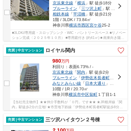
京浜東北線
「
横浜
」駅 徒歩18分
ブルーライン
「
三ツ沢上町
」駅 徒歩19分
相鉄本線
「
平沼橋
」駅 徒歩21分
1階 / 3LDK / 73.84㎡
神奈川県
横浜市西区
宮ケ谷
25-2
■3LDK//専用庭・スロップシンク・WIC・パントリースペース ■リノベー
ション完成〈２０２５年１０月） ■専用庭付き (約41㎡) ■ 南東向き陽当
り眺望良好! ■敷地内にプールがあります! ...
ロイヤル関内
売買 | 中古マンション
980
万
円
利回り：表面6.73% / -
京浜東北線
「
関内
」駅 徒歩2分
ブルーライン
「
伊勢佐木長者町
」駅 徒歩8
みなとみらい線
「
日本大通り
」駅 徒歩9分
10階 / 1R / 20.70㎡
神奈川県
横浜市中区
翁町
１丁目1-1
【当社売主物件】★★仲介手数料が「０円」です★★ ★JR根岸線「関
内」駅徒歩2分の立地! ★市営地下鉄線「伊勢佐木町長者町駅徒歩8分も
利用可! ★洗濯機置場設置済 10階部分眺望良好! ★...
三ツ沢ハイタウン２号棟
売買 | 中古マンション
2,100
万
円