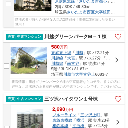
京浜東北線
「
さいたま新都心
」駅 バス15分 「三橋四丁目」 停歩14分
2階 / 3DK / 49.30㎡
埼玉県
さいたま市西区
大字植田谷本
137-
階段の昇り降りが便利な人気の2階部分！南側に3室面した明るい
3DK！
川越グリーンパークM－１棟
売買 | 中古マンション
580
万
円
東武東上線
「
川越
」駅 バス21分 「川越グリーンパーク」 停歩4分
川越線
「
大宮
」駅 バス27分 「川越グリーンパーク」 停歩4分
川越線
「
南古谷
」駅 徒歩34分
5階 / 3LDK / 81.87㎡
埼玉県
川越市
大字古谷上
6083‐7
新着情報：川越グリーンパークM棟の空室情報ならコチラ。多くの方に
好評な、清潔感のある室内が魅力の中古マンションです。こだわりの物
件を川越市でお探しでしたら、地域に詳しい当社...
三ツ沢ハイタウン１号棟
売買 | 中古マンション
2,690
万
円
ブルーライン
「
三ツ沢上町
」駅 徒歩18分
東急東横線
「
横浜
」駅 徒歩23分
相鉄本線
「
平沼橋
」駅 バス3分 「北軽井沢（神奈川県）」 停歩7分