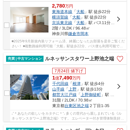
2,780
万
円
東海道本線
「
大船
」駅 徒歩22分
横須賀線
「
大船
」駅 徒歩22分
京浜東北線
「
大船
」駅 バス11分 「ナスステンレス前」 停歩3分
2階 / 3LDK / 96.48㎡
神奈川県
鎌倉市
岡本
■2025年9月新規内装リフォーム済、綺麗になったお部屋を是非ご覧くだ
さい！ ■複数路線利用可能「大船」駅徒歩22分、バス便も利用可能で
す！ ■専有面積約96㎡、収納スペース多数あり！ ...
ルネッサンスタワー上野池之端
売買 | 中古マンション
7月24日 値下げ
1
7,490
億
万
円
千代田線
「
根津
」駅 徒歩4分
山手線
「
上野
」駅 徒歩13分
都営大江戸線
「
上野御徒町
」駅 徒歩14分
31階 / 2LDK / 70.98㎡
東京都
台東区
池之端
２丁目1-35
₊⁺＊あなたの欲しいをカタチに＊⁺₊ 多くの世代から親しまれている《ル
ネッサンスタワー上野池之端》です。 エレベーター付き管理体制良好マ
ンション！ 周辺の住環境が整っているため、...