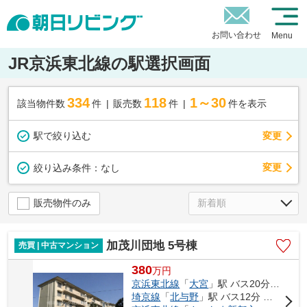
お問い合わせ
Menu
JR京浜東北線の駅選択画面
334
118
1～30
該当物件数
件
販売数
件
件を表示
駅で絞り込む
変更
変更
絞り込み条件：
なし
販売物件のみ
加茂川団地 5号棟
売買 | 中古マンション
380
万
円
京浜東北線
「
大宮
」駅 バス20分 「加茂川団地」 停歩5分
埼京線
「
北与野
」駅 バス12分 「三橋四丁目」 停歩14分