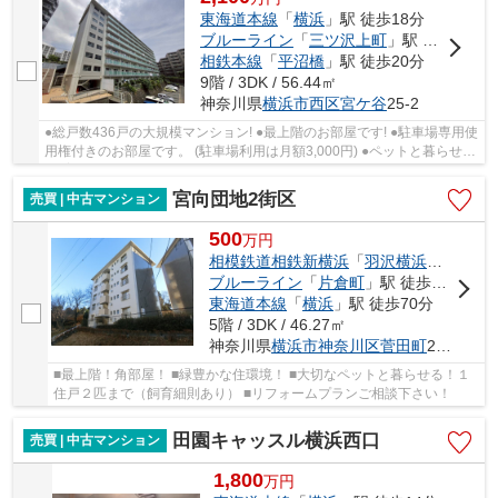
東海道本線
「
横浜
」駅 徒歩18分
ブルーライン
「
三ツ沢上町
」駅 徒歩18分
相鉄本線
「
平沼橋
」駅 徒歩20分
9階 / 3DK / 56.44㎡
神奈川県
横浜市西区
宮ケ谷
25-2
●総戸数436戸の大規模マンション! ●最上階のお部屋です! ●駐車場専用使
用権付きのお部屋です。 (駐車場利用は月額3,000円) ●ペットと暮らせる
(飼育細則有) ■敷地以内にプール・クリニ...
宮向団地2街区
売買 | 中古マンション
500
万
円
相模鉄道相鉄新横浜
「
羽沢横浜国大
」駅 
ブルーライン
「
片倉町
」駅 徒歩24分
東海道本線
「
横浜
」駅 徒歩70分
5階 / 3DK / 46.27㎡
神奈川県
横浜市神奈川区
菅田町
2978-6
■最上階！角部屋！ ■緑豊かな住環境！ ■大切なペットと暮らせる！１
住戸２匹まで（飼育細則あり） ■リフォームプランご相談下さい！
田園キャッスル横浜西口
売買 | 中古マンション
1,800
万
円