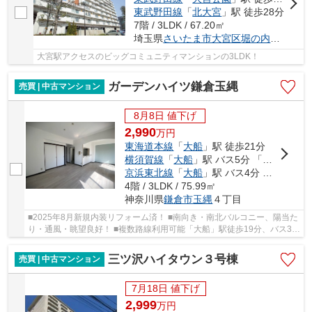
東武野田線
「
北大宮
」駅 徒歩28分
7階 / 3LDK / 67.20㎡
埼玉県
さいたま市大宮区
堀の内町
１丁目6
大宮駅アクセスのビッグコミュニティマンションの3LDK！
ガーデンハイツ鎌倉玉縄
売買 | 中古マンション
8月8日 値下げ
2,990
万
円
東海道本線
「
大船
」駅 徒歩21分
横須賀線
「
大船
」駅 バス5分 「玉縄台」 停歩2分
京浜東北線
「
大船
」駅 バス4分 「玉縄台」 停歩2分
4階 / 3LDK / 75.99㎡
神奈川県
鎌倉市
玉縄
４丁目
■2025年8月新規内装リフォーム済！ ■南向き・南北バルコニー、陽当た
り・通風・眺望良好！ ■複数路線利用可能「大船」駅徒歩19分、バス3分
停歩2分、通勤・通学にアクセス良好！ ■豊か...
三ツ沢ハイタウン３号棟
売買 | 中古マンション
7月18日 値下げ
2,999
万
円