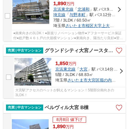
1,890
万
円
京浜東北線
「
北浦和
」駅 バス9分 「諏訪坂」 停歩5分
埼京線
「
与野本町
」駅 バス12分 「神田」 停歩5分
7階 / 3LDK / 60.50㎡
埼玉県
さいたま市桜区
大字上大久保
904-1
●南東向きの3LDK！●新規リノベーション物件●アフターサービス保証
付●総戸数４６１戸の大規模マンション●東南向き、陽当たり良好●管理
員週７勤務
グランドシティ大宮ノースタワー
売買 | 中古マンション
1,850
万
円
京浜東北線
「
大宮
」駅 バス14分 「堀の内橋」 停歩3分
5階 / 3LDK / 68.83㎡
埼玉県
さいたま市大宮区
堀の内町
１丁目5
大宮駅アクセスのペットが飼えるマンション！5階部分南向きの
3LDK！
ベルヴィル大宮 B棟
売買 | 中古マンション
8月8日 値下げ
1,890
万
円