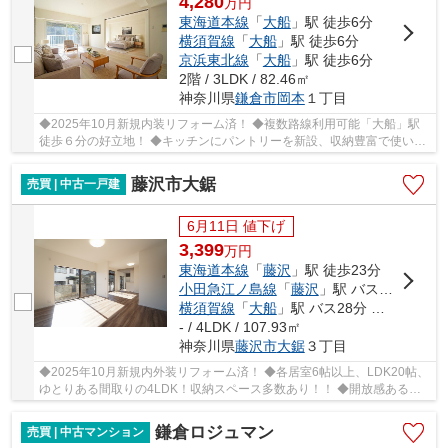
4,280
万
円
東海道本線
「
大船
」駅 徒歩6分
横須賀線
「
大船
」駅 徒歩6分
京浜東北線
「
大船
」駅 徒歩6分
2階 / 3LDK / 82.46㎡
神奈川県
鎌倉市
岡本
１丁目
◆2025年10月新規内装リフォーム済！ ◆複数路線利用可能「大船」駅
徒歩６分の好立地！ ◆キッチンにパントリーを新設、収納豊富で使い易
い間取りの3LDK、南向きにつき陽当たり良好！ ◆緑...
藤沢市大鋸
売買 | 中古一戸建
6月11日 値下げ
3,399
万
円
東海道本線
「
藤沢
」駅 徒歩23分
小田急江ノ島線
「
藤沢
」駅 バス12分 「山王神社前（神奈川県）」 停歩4分
横須賀線
「
大船
」駅 バス28分 「山王神社前（神奈川県）」 停歩4分
- / 4LDK / 107.93㎡
神奈川県
藤沢市
大鋸
３丁目
◆2025年10月新規内外装リフォーム済！ ◆各居室6帖以上、LDK20帖、
ゆとりある間取りの4LDK！収納スペース多数あり！！ ◆開放感ある高
台南東角地、陽当たり・通風・眺望良好！ ◆3線利用...
鎌倉ロジュマン
売買 | 中古マンション