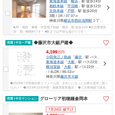
東海道本線
「
横浜
」駅 徒歩14分
相鉄本線
「
平沼橋
」駅 徒歩12分
京急本線
「
戸部
」駅 徒歩20分
3階 / 1R / 37.07㎡
神奈川県
横浜市西区
浅間町
２丁目106-1
■JR・相鉄・東横・市営地下鉄線「横浜」駅 徒歩14分 ■生活環境良
好・買い物便利です！ ■駅までは平坦な道のりです！
◆藤沢市大鋸戸建◆
売買 | 中古一戸建
4,199
万
円
小田急江ノ島線
「
藤沢
」駅 バス17分 「柄沢大上」 停歩4分
東海道本線
「
大船
」駅 バス22分 「柄沢大上」 停歩3分
横須賀線
「
大船
」駅 バス22分 「柄沢大上」 停歩3分
- / 4LDK / 86.53㎡
神奈川県
藤沢市
大鋸
◆2026年7月新規内装リフォーム済、きれいになったお家を是非ご覧く
ださい！ ◆2019年10月外壁・屋根塗装実施済！ ◆三方角地状で採光良
好、ゆとりある間取りの4LDK！ ◆周辺には生活施設...
グローリア初穂鎌倉岡本
売買 | 中古マンション
7月24日 値下げ