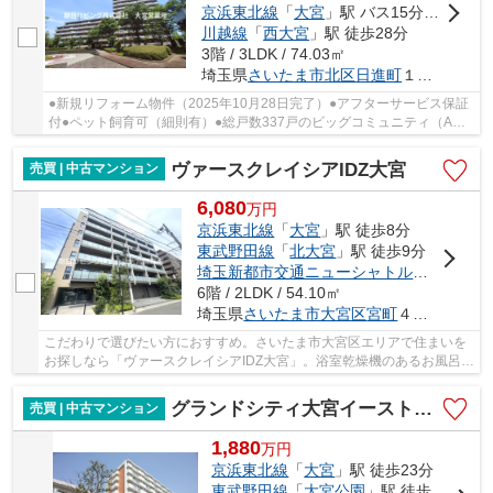
京浜東北線
「
大宮
」駅 バス15分 「三進自動車」 停歩2分
川越線
「
西大宮
」駅 徒歩28分
3階 / 3LDK / 74.03㎡
埼玉県
さいたま市北区
日進町
１丁目173-17
●新規リフォーム物件（2025年10月28日完了）●アフターサービス保証
付●ペット飼育可（細則有）●総戸数337戸のビッグコミュニティ（A～
C棟）●管理人週7勤務
ヴァースクレイシアIDZ大宮
売買 | 中古マンション
6,080
万
円
京浜東北線
「
大宮
」駅 徒歩8分
東武野田線
「
北大宮
」駅 徒歩9分
埼玉新都市交通ニューシャトル
「
鉄道博物
6階 / 2LDK / 54.10㎡
埼玉県
さいたま市大宮区
宮町
４丁目
こだわりで選びたい方におすすめ。さいたま市大宮区エリアで住まいを
お探しなら「ヴァースクレイシアIDZ大宮」。浴室乾燥機のあるお風呂場
は洗濯物を干すときにも便利です。この物件は...
グランドシティ大宮イーストタワー
売買 | 中古マンション
1,880
万
円
京浜東北線
「
大宮
」駅 徒歩23分
東武野田線
「
大宮公園
」駅 徒歩25分