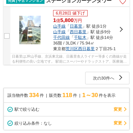
ステーションガーデンタワー
売買 | 中古マンション
6月28日 値下げ
1
5,800
億
万
円
山手線
「
日暮里
」駅 徒歩1分
山手線
「
西日暮里
」駅 徒歩9分
千代田線
「
千駄木
」駅 徒歩14分
36階 / 3LDK / 75.94㎡
東京都
荒川区
西日暮里
２丁目25-1
日暮里はJR山手線、京浜東北線、日暮里舎人ライナー等多くの路線が走
る利便性の良い立地です。 駅前にスーパーやドラックストア、医療施設
などもあり、生活に必要なものが揃いやすい場...
次の30件へ
334
118
1～30
該当物件数
件
販売数
件
件を表示
駅で絞り込む
変更
変更
絞り込み条件：
なし