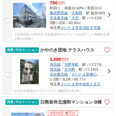
780
万
円
利回り：表面10.60% / 実質10.60%
東武野田線
「
大和田
」駅 徒歩16分
京浜東北線
「
大宮
」駅 バス12分 「蓮沼」 停歩5分
3階 / 2DK / 40.60㎡
埼玉県
さいたま市見沼区
大字蓮沼
495
【表面利回り10.6%】現在賃貸中のリフォームが完了した南西向き最
上階の2SDK！
かやのき団地 テラスハウス
売買 | 中古マンション
1,080
万
円
埼京線
「
与野本町
」駅 バス17分 「白鍬」 停歩5分
埼京線
「
北与野
」駅 バス18分 「白鍬」 停歩4分
京浜東北線
「
さいたま新都心
」駅 バス26分 「白鍬」 停歩4分
1-2階 / 3LDK / 88.77㎡
埼玉県
さいたま市中央区
八王子
５丁目
かやのき団地のテラスハウス！2面採光の3LDK！
日商岩井北浦和マンション B棟
売買 | 中古マンション
6月15日 値下げ