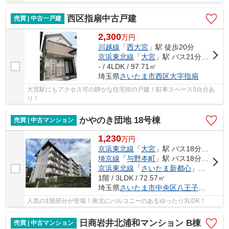
西区指扇中古戸建
売買 | 中古一戸建
2,300
万
円
川越線
「
西大宮
」駅 徒歩20分
京浜東北線
「
大宮
」駅 バス21分 「新屋敷」 停歩4分
- / 4LDK / 97.71㎡
埼玉県
さいたま市西区
大字指扇
大宮駅にもアクセス可の静かな住宅街の戸建！駐車スペース3台分あ
り！
かやのき団地 18号棟
売買 | 中古マンション
1,230
万
円
京浜東北線
「
大宮
」駅 バス18分 「白鍬」 停歩2分
埼京線
「
与野本町
」駅 バス18分 「白鍬」 停歩2分
京浜東北線
「
さいたま新都心
」駅 バス20分 「白鍬」 停歩2分
1階 / 3LDK / 72.57㎡
埼玉県
さいたま市中央区
八王子
５丁目
人気の1階部分が登場！南北にバルコニーのあるゆったり3LDK！
日商岩井北浦和マンション B棟
売買 | 中古マンション