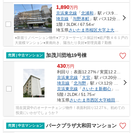
1,890
万
円
京浜東北線
「
北浦和
」駅 バス9分 「諏訪坂」 停歩5分
埼京線
「
与野本町
」駅 バス12分 「神田」 停歩5分
1階 / 3LDK / 67.54㎡
埼玉県
さいたま市桜区
大字上大久保
904-
●新規リノベーション物件●アフターサービス保証付●総戸数４６１戸の
大規模マンション●東南向き、陽当たり良好●管理員週７勤務
加茂川団地19号棟
売買 | 中古マンション
430
万
円
利回り：表面12.27% / 実質12.27%
京浜東北線
「
大宮
」駅 バス20分 「加茂川団地」 停歩5分
埼京線
「
北与野
」駅 バス12分 「三橋四丁目」 停歩14分
京浜東北線
「
さいたま新都心
」駅 バス15分 「三橋四丁目」 停歩14分
5階 / 2LDK / 51.75㎡
埼玉県
さいたま市西区
大字植田谷本
137-
現在賃貸中のオーナーチェンジ物件！表面利回り12.27％。初めての
投資にいかがでしょうか？
パークプラザ大和田マンション
売買 | 中古マンション