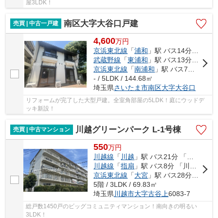
屋3LDK！
南区大字大谷口戸建
売買 | 中古一戸建
4,600
万
円
京浜東北線
「
浦和
」駅 バス14分 「広ヶ谷戸」 停歩8分
武蔵野線
「
東浦和
」駅 バス13分 「広ヶ谷戸」 停歩8分
京浜東北線
「
南浦和
」駅 バス7分 「細野」 停歩12分
- / 5LDK / 144.68㎡
埼玉県
さいたま市南区
大字大谷口
リフォームが完了した大型戸建。全室角部屋の5LDK！庭にウッドデ
ッキ新設！
川越グリーンパーク L-1号棟
売買 | 中古マンション
550
万
円
川越線
「
川越
」駅 バス21分 「川越グリーンパーク」 停歩4分
川越線
「
指扇
」駅 バス8分 「川越グリーンパーク」 停歩5分
京浜東北線
「
大宮
」駅 バス28分 「川越グリーンパーク」 停歩5分
5階 / 3LDK / 69.83㎡
埼玉県
川越市
大字古谷上
6083-7
総戸数1450戸のビッグコミュニティマンション！南向きの明るい
3LDK！