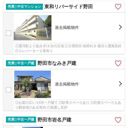
東和リバーサイド野田
売買 | 中古マンション
過去掲載物件
◎運河駅より徒歩 約６分の立地 ◎２階部分 南西向き 陽当り通風良好
◎エレベーター２基有り
野田市なみき戸建
売買 | 中古一戸建
過去掲載物件
◎お庭の広い５DK一戸建て ◎駐車スペースあり ◎応接スペースもあ
り解放感のある室内 ◎風通し良好
野田市岩名戸建
売買 | 中古一戸建