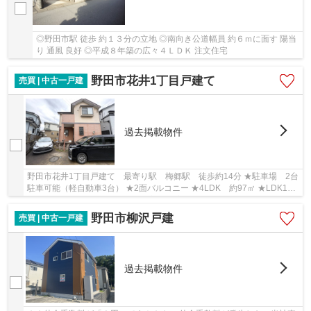
◎野田市駅 徒歩 約１３分の立地 ◎南向き公道幅員 約６ｍに面す 陽当
り 通風 良好 ◎平成８年築の広々４ＬＤＫ 注文住宅
野田市花井1丁目戸建て
売買 | 中古一戸建
過去掲載物件
野田市花井1丁目戸建て 最寄り駅 梅郷駅 徒歩約14分 ★駐車場 2台
駐車可能（軽自動車3台） ★2面バルコニー ★4LDK 約97㎡ ★LDK15
帖 ★対面式キッチン ★収納 全室 ★全室 二面採光
野田市柳沢戸建
売買 | 中古一戸建
過去掲載物件