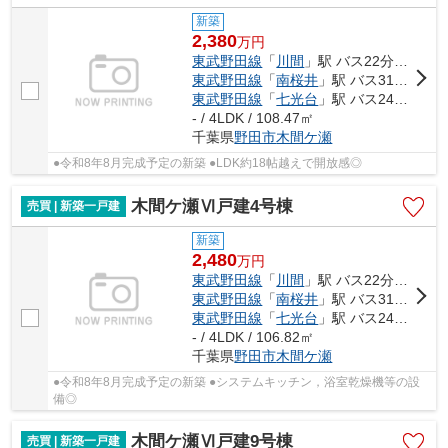
新築
2,380
万
円
東武野田線
「
川間
」駅 バス22分 「関宿中央ターミナル」 停歩9分
東武野田線
「
南桜井
」駅 バス31分 「立山入口」 停歩4分
東武野田線
「
七光台
」駅 バス24分 「下羽貫」 停歩10分
- / 4LDK / 108.47㎡
千葉県
野田市
木間ケ瀬
●令和8年8月完成予定の新築 ●LDK約18帖越えで開放感◎
木間ケ瀬Ⅵ戸建4号棟
売買 | 新築一戸建
新築
2,480
万
円
東武野田線
「
川間
」駅 バス22分 「関宿中央ターミナル」 停歩9分
東武野田線
「
南桜井
」駅 バス31分 「立山入口」 停歩4分
東武野田線
「
七光台
」駅 バス24分 「下羽貫」 停歩10分
- / 4LDK / 106.82㎡
千葉県
野田市
木間ケ瀬
●令和8年8月完成予定の新築 ●システムキッチン，浴室乾燥機等の設
備◎
木間ケ瀬Ⅵ戸建9号棟
売買 | 新築一戸建