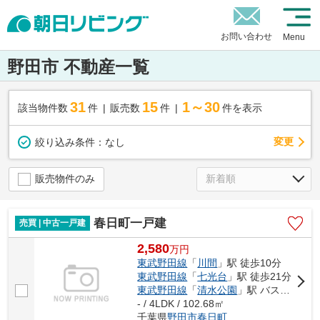
お問い合わせ
Menu
野田市 不動産一覧
31
15
1～30
該当物件数
件
販売数
件
件を表示
変更
絞り込み条件：
なし
販売物件のみ
春日町一戸建
売買 | 中古一戸建
2,580
万
円
東武野田線
「
川間
」駅 徒歩10分
東武野田線
「
七光台
」駅 徒歩21分
東武野田線
「
清水公園
」駅 バス21分 「北コミセン入口（千葉県）」 停歩2分
- / 4LDK / 102.68㎡
千葉県
野田市
春日町