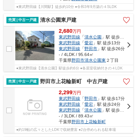
●東武野田線【川間駅】徒歩約10分 ●令和3年9月築の４SLDK
清水公園東戸建
売買 | 中古一戸建
2,680
万
円
東武野田線
「
清水公園
」駅 徒歩6分
東武野田線
「
愛宕
」駅 徒歩13分
東武野田線
「
野田市
」駅 徒歩26分
- / 4LDK / 95.64㎡
千葉県
野田市
清水公園東
２丁目
●東武野田線【清水公園】駅徒歩約6分 ●各居室収納付きの４LDK
野田市上花輪新町 中古戸建
売買 | 中古一戸建
2,299
万
円
東武野田線
「
野田市
」駅 徒歩17分
東武野田線
「
愛宕
」駅 徒歩24分
東武野田線
「
清水公園
」駅 徒歩36分
- / 3LDK / 89.43㎡
千葉県
野田市
上花輪新町
●約19帖の広々としたLDKで収納豊富 ●2台停められる駐車場