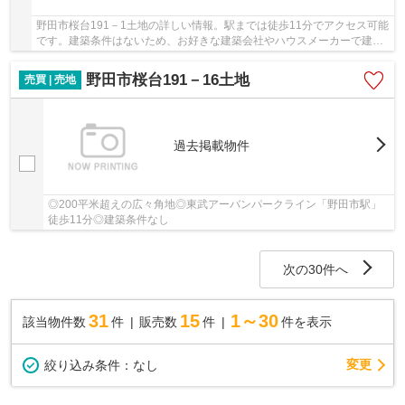
野田市桜台191－1土地の詳しい情報。駅までは徒歩11分でアクセス可能
です。建築条件はないため、お好きな建築会社やハウスメーカーで建築
いただけます。野田市エリアの不動産情報を、...
野田市桜台191－16土地
売買 | 売地
過去掲載物件
◎200平米超えの広々角地◎東武アーバンパークライン「野田市駅」
徒歩11分◎建築条件なし
次の30件へ
31
15
1～30
該当物件数
件
販売数
件
件を表示
変更
絞り込み条件：
なし