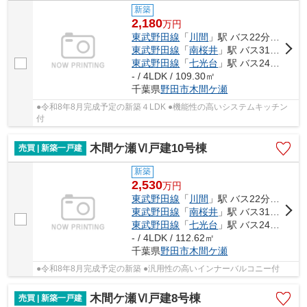
新築
2,180
万
円
東武野田線
「
川間
」駅 バス22分 「関宿中央ターミナル」 停歩9分
東武野田線
「
南桜井
」駅 バス31分 「立山入口」 停歩4分
東武野田線
「
七光台
」駅 バス24分 「下羽貫」 停歩10分
- / 4LDK / 109.30㎡
千葉県
野田市
木間ケ瀬
●令和8年8月完成予定の新築４LDK ●機能性の高いシステムキッチン
付
木間ケ瀬Ⅵ戸建10号棟
売買 | 新築一戸建
新築
2,530
万
円
東武野田線
「
川間
」駅 バス22分 「関宿中央ターミナル」 停歩9分
東武野田線
「
南桜井
」駅 バス31分 「立山入口」 停歩4分
東武野田線
「
七光台
」駅 バス24分 「下羽貫」 停歩10分
- / 4LDK / 112.62㎡
千葉県
野田市
木間ケ瀬
●令和8年8月完成予定の新築 ●汎用性の高いインナーバルコニー付
木間ケ瀬Ⅵ戸建8号棟
売買 | 新築一戸建