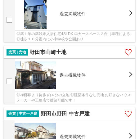
過去掲載物件
◎築１年の築浅未入居住宅4SLDK ◎カースペース２台（車種による）
◎徒歩１０分圏内に小中学校や公園あり
野田市山崎土地
売買 | 売地
過去掲載物件
◎梅郷駅より徒歩 約４分の立地 ◎建築条件なし売地 お好きなハウス
メーカーや工務店で建築可能です！
野田市野田 中古戸建
売買 | 中古一戸建
過去掲載物件