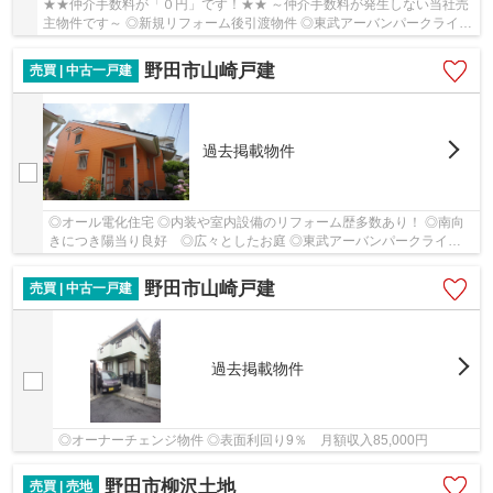
★★仲介手数料が「０円」です！★★ ～仲介手数料が発生しない当社売
主物件です～ ◎新規リフォーム後引渡物件 ◎東武アーバンパークライン
「清水公園駅」徒歩15分 ◎小学校・コンビニ徒歩5...
野田市山崎戸建
売買 | 中古一戸建
過去掲載物件
◎オール電化住宅 ◎内装や室内設備のリフォーム歴多数あり！ ◎南向
きにつき陽当り良好 ◎広々としたお庭 ◎東武アーバンパークライン
「運河駅」徒歩12分
野田市山崎戸建
売買 | 中古一戸建
過去掲載物件
◎オーナーチェンジ物件 ◎表面利回り9％ 月額収入85,000円
野田市柳沢土地
売買 | 売地