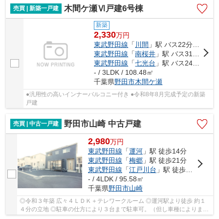
木間ケ瀬Ⅵ戸建6号棟
売買 | 新築一戸建
新築
2,330
万
円
東武野田線
「
川間
」駅 バス22分 「関宿中央ターミナル」 停歩9分
東武野田線
「
南桜井
」駅 バス31分 「立山入口」 停歩4分
東武野田線
「
七光台
」駅 バス24分 「下羽貫」 停歩10分
- / 3LDK / 108.48㎡
千葉県
野田市
木間ケ瀬
●汎用性の高いインナーバルコニー付き ●令和8年8月完成予定の新築
戸建
野田市山崎 中古戸建
売買 | 中古一戸建
2,980
万
円
東武野田線
「
運河
」駅 徒歩14分
東武野田線
「
梅郷
」駅 徒歩21分
東武野田線
「
江戸川台
」駅 徒歩39分
- / 4LDK / 95.58㎡
千葉県
野田市
山崎
◎令和３年築 広々４ＬＤＫ＋テレワークルーム ◎運河駅より徒歩 約１
４分の立地 ◎駐車の仕方により３台まで駐車可。（但し車種によりま
す。） ◎住環境良好 南東向き 陽当り 通風 良好