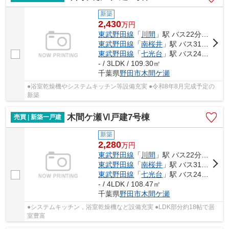
新築
2,430
万
円
東武野田線
「
川間
」駅 バス22分 「関宿中央ターミナル」 停歩9分
東武野田線
「
南桜井
」駅 バス31分 「立山入口」 停歩4分
東武野田線
「
七光台
」駅 バス24分 「下羽貫」 停歩10分
- / 3LDK / 109.30㎡
千葉県
野田市
木間ケ瀬
●浴室乾燥機やシステムキッチン等設備充実 ●令和8年8月完成予定の
新築
木間ケ瀬Ⅵ戸建7号棟
売買 | 新築一戸建
新築
2,280
万
円
東武野田線
「
川間
」駅 バス22分 「関宿中央ターミナル」 停歩9分
東武野田線
「
南桜井
」駅 バス31分 「立山入口」 停歩4分
東武野田線
「
七光台
」駅 バス24分 「下羽貫」 停歩10分
- / 4LDK / 108.47㎡
千葉県
野田市
木間ケ瀬
●システムキッチン，浴室乾燥機など設備充実 ●LDK部分約18帖で居
室豊富