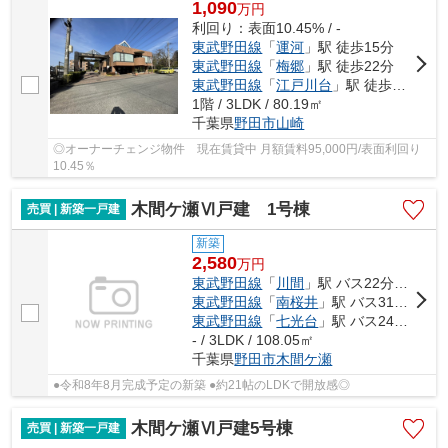
1,090
万
円
利回り：表面10.45% / -
東武野田線
「
運河
」駅 徒歩15分
東武野田線
「
梅郷
」駅 徒歩22分
東武野田線
「
江戸川台
」駅 徒歩42分
1階 / 3LDK / 80.19㎡
千葉県
野田市
山崎
◎オーナーチェンジ物件 現在賃貸中 月額賃料95,000円/表面利回り
10.45％
木間ケ瀬Ⅵ戸建 1号棟
売買 | 新築一戸建
新築
2,580
万
円
東武野田線
「
川間
」駅 バス22分 「関宿中央ターミナル」 停歩9分
東武野田線
「
南桜井
」駅 バス31分 「立山入口」 停歩4分
東武野田線
「
七光台
」駅 バス24分 「下羽貫」 停歩7分
- / 3LDK / 108.05㎡
千葉県
野田市
木間ケ瀬
●令和8年8月完成予定の新築 ●約21帖のLDKで開放感◎
木間ケ瀬Ⅵ戸建5号棟
売買 | 新築一戸建