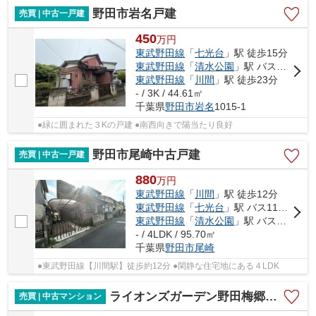
野田市岩名戸建
売買 | 中古一戸建
450
万
円
東武野田線
「
七光台
」駅 徒歩15分
東武野田線
「
清水公園
」駅 バス6分 「第五公園（千葉県）」 停歩7分
東武野田線
「
川間
」駅 徒歩23分
- / 3K / 44.61㎡
千葉県
野田市
岩名
1015-1
●緑に囲まれた３Kの戸建 ●南西向きで陽当たり良好
野田市尾崎中古戸建
売買 | 中古一戸建
880
万
円
東武野田線
「
川間
」駅 徒歩12分
東武野田線
「
七光台
」駅 バス11分 「川間駅南口」 停歩11分
東武野田線
「
清水公園
」駅 バス15分 「川間駅南口」 停歩11分
- / 4LDK / 95.70㎡
千葉県
野田市
尾崎
●東武野田線【川間駅】徒歩約12分 ●閑静な住宅地にある４LDK
ライオンズガーデン野田梅郷ウエストサイト
売買 | 中古マンション