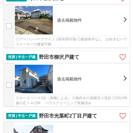
過去掲載物件
◎アーバンパークライン２駅利用可能 ◎建築条件なし お好きなハウ
スメーカーで建築可能
野田市柳沢戸建て
売買 | 中古一戸建
過去掲載物件
◎カースペース3台（車種による） ◎南向きの為陽当り良好 ◎2014年
築の広々４LDK ハウスクリーニング実施済み
野田市光葉町2丁目戸建て
売買 | 中古一戸建