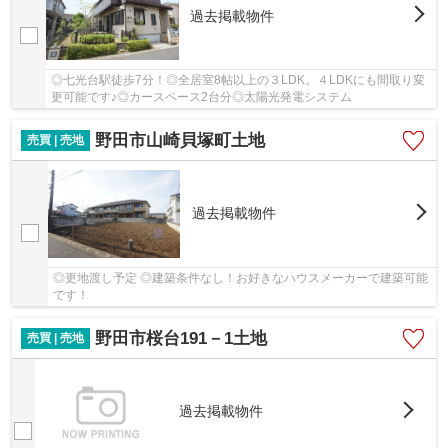
過去掲載物件
◎七光台駅徒歩7分！◎全居室8帖以上の３LDK。４LDKにも間取り変
更可能です♪◎カースペース2台分◎太陽光発電システム
野田市山崎貝塚町土地
売買 | 売地
過去掲載物件
◎更地渡し予定 ◎建築条件なし！お好きなハウスメーカーで建築可能
です！
野田市桜台191－1土地
売買 | 売地
過去掲載物件