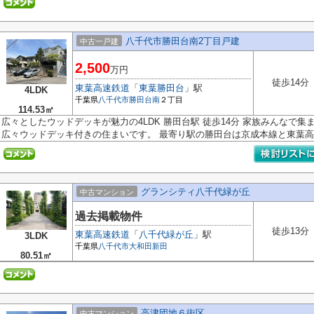
八千代市勝田台南2丁目戸建
中古一戸建
2,500
万円
徒歩14分
東葉高速鉄道
「
東葉勝田台
」駅
4LDK
千葉県
八千代市
勝田台南
２丁目
114.53㎡
広々としたウッドデッキが魅力の4LDK 勝田台駅 徒歩14分 家族みんなで
広々ウッドデッキ付きの住まいです。 最寄り駅の勝田台は京成本線と東葉高..
グランシティ八千代緑が丘
中古マンション
過去掲載物件
徒歩13分
東葉高速鉄道
「
八千代緑が丘
」駅
3LDK
千葉県
八千代市
大和田新田
80.51㎡
高津団地６街区
中古マンション