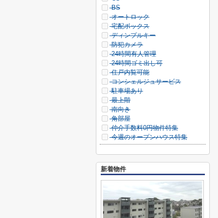
BS
オートロック
宅配ボックス
ディンプルキー
防犯カメラ
24時間有人管理
24時間ゴミ出し可
住戸内覧可能
コンシェルジュサービス
駐車場あり
最上階
南向き
角部屋
仲介手数料0円物件特集
今週のオープンハウス特集
新着物件