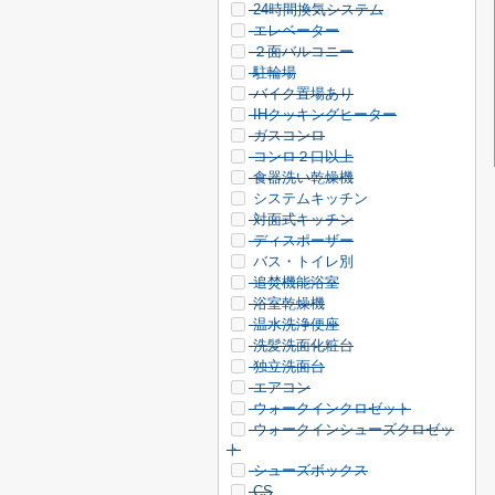
24時間換気システム
エレベーター
２面バルコニー
駐輪場
バイク置場あり
IHクッキングヒーター
ガスコンロ
コンロ２口以上
食器洗い乾燥機
システムキッチン
対面式キッチン
ディスポーザー
バス・トイレ別
追焚機能浴室
浴室乾燥機
温水洗浄便座
洗髪洗面化粧台
独立洗面台
エアコン
ウォークインクロゼット
ウォークインシューズクロゼッ
ト
シューズボックス
CS