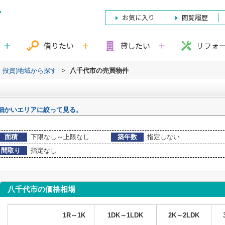
お気に入り
閲覧履歴
借りたい
貸したい
リフォ
・投資)地域から探す
>
八千代市の売買物件
細かいエリアに絞って見る。
面積
下限なし～上限なし
築年数
指定しない
間取り
指定なし
八千代市の価格相場
1R～1K
1DK～1LDK
2K～2LDK