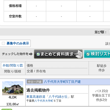
価格相場
-
-
-
空室件数
-
-
-
並び順：
募集中のみ表示
該
外観
/
間取り図
価格
駅徒歩
停歩
交通 / 所在地
間取り/面積
八千代市大学町5丁目戸建
中古一戸建
過去掲載物件
バス15分
学園台五丁
東葉高速鉄道
「
八千代緑が丘
」駅
4LDK
停歩2分
千葉県
八千代市
大学町
５丁目
131.00㎡