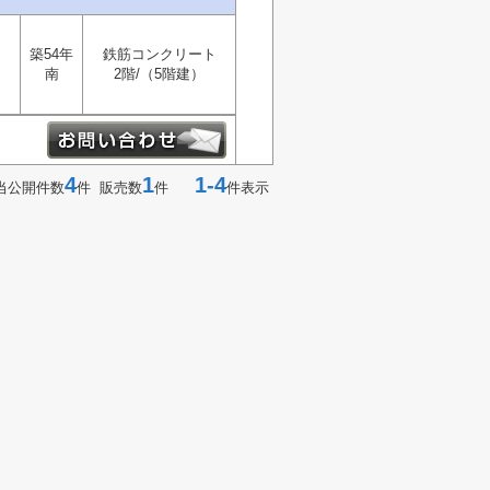
築54年
鉄筋コンクリート
南
2階/（5階建）
4
1
1-4
当公開件数
件 販売数
件
件表示