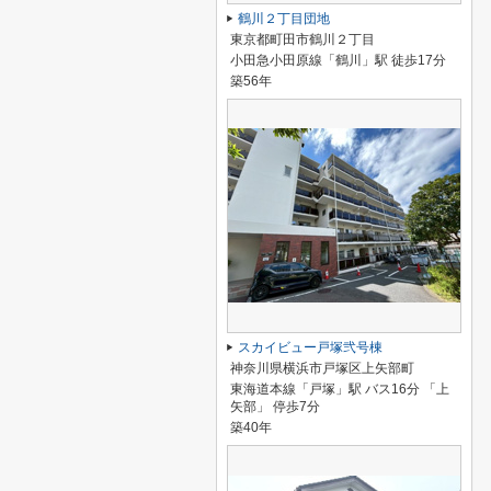
鶴川２丁目団地
東京都町田市鶴川２丁目
小田急小田原線「鶴川」駅 徒歩17分
築56年
スカイビュー戸塚弐号棟
神奈川県横浜市戸塚区上矢部町
東海道本線「戸塚」駅 バス16分 「上
矢部」 停歩7分
築40年