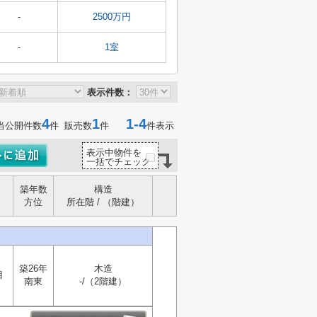
-
2500万円
-
1室
表示件数：
4
1
1-4
当公開件数
件 販売数
件
件表示
表示中物件を
一括でチェック
築年数
構造
方位
所在階 / （階建）
築26年
木造
目
南東
-/（2階建）