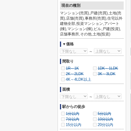
現在の種別
マンション(売買),戸建(売買),土地(売
買),店舗(売買),事務所(売買),住宅以外
建物全部,投資マンション,アパート
(棟),マンション(棟),ビル,戸建(投資),
店舗事務所,その他,土地(投資)
▼価格
～
間取り
1R～1K
1DK～1LDK
2K～2LDK
3K～3LDK
4K～4LDK以上
面積
～
駅からの徒歩
1分以内
5分以内
7分以内
10分以内
15分以内
20分以内