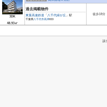
過去掲載物件
徒歩18分
東葉高速鉄道
「
八千代緑が丘
」駅
3DK
千葉県
八千代市
高津
833
48.93㎡
該