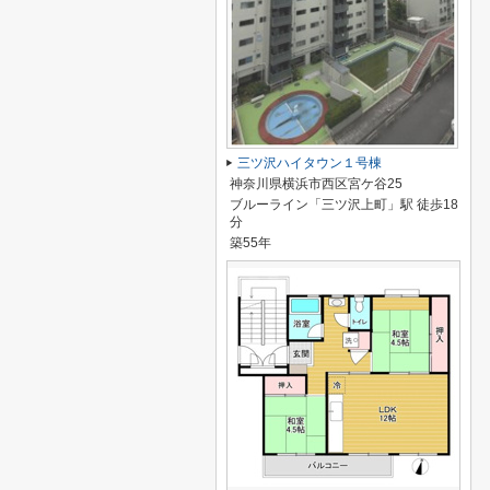
三ツ沢ハイタウン１号棟
神奈川県横浜市西区宮ケ谷25
ブルーライン「三ツ沢上町」駅 徒歩18
分
築55年