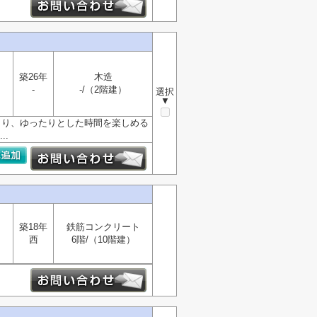
築26年
木造
-
-/（2階建）
選択
▼
集まり、ゆったりとした時間を楽しめる
.
築18年
鉄筋コンクリート
西
6階/（10階建）