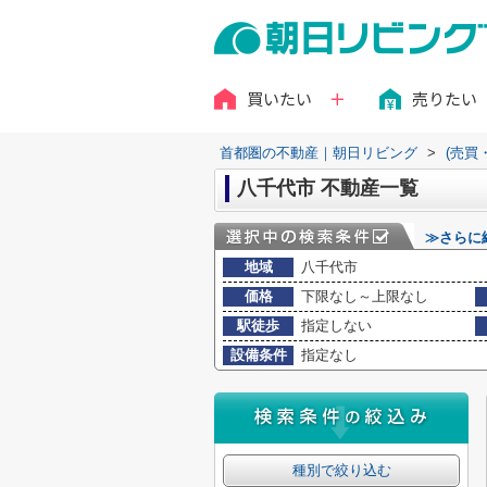
買いたい
売りたい
首都圏の不動産｜朝日リビング
>
(売買
八千代市 不動産一覧
≫さらに
地域
八千代市
価格
下限なし～上限なし
駅徒歩
指定しない
設備条件
指定なし
種別で絞り込む