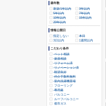
築年数
新築/1年以内
3年以内
5年以内
7年以内
10年以内
15年以内
20年以内
情報公開日
指定しない
本日
3日以内
1週間以内
こだわり条件
ペット相談
楽器相談
リフォーム済
リノベーション済
眺望良好
仲介手数料無料
室内洗濯機置場
フローリング
専用庭
バルコニー
ルーフバルコニー
都市ガス