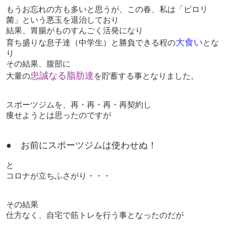
もうお忘れの方も多いと思うが、この春、私は「ピロリ
菌」という悪玉を退治しており
結果、胃腸がものすんごく活発になり
大食い
育ち盛りな息子達（中学生）と勝負できる程の
とな
り
その結果、腹部に
忠誠なる脂肪達
大量の
を貯蓄する事となりました。
スポーツジムを、再・再・再・再契約し
痩せようとは思ったのですが
● お前にスポーツジムは使わせぬ！
と
コロナが立ちふさがり・・・
その結果
仕方なく、自宅で
筋トレを行う事となったのだが