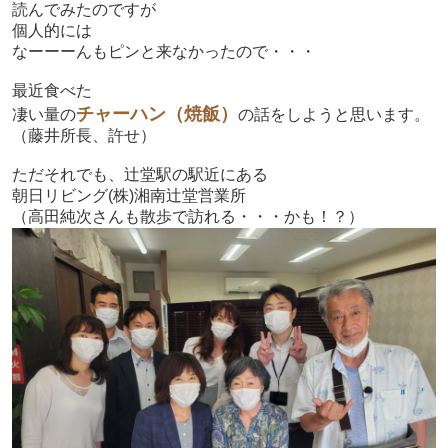
読んでみたのですが
個人的には
なーーーんもピンと来なかったので・・・
最近食べた
チャーハン（焼飯）
凄い量の
の話をしようと思います。
（藤井所長、許せ）
ただそれでも、辻堂駅の駅近にある
朝日リビング(株)湘南辻堂営業所
（
高田純次さんも散歩で訪れる・・・かも！？
）