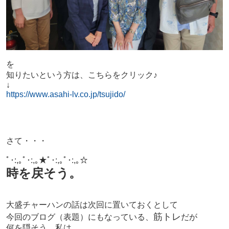
を
知りたいという方は、
こちらをクリック♪
↓
https://www.asahi-lv.co.jp/tsujido/
さて・・・
ﾟ･:,｡ﾟ･:,｡★ﾟ･:,｡ﾟ･:,｡☆
時を戻そう。
大盛チャーハンの話は次回に置いておくとして
筋トレ
今回のブログ（表題）にもなっている、
だが
何を隠そう、私は