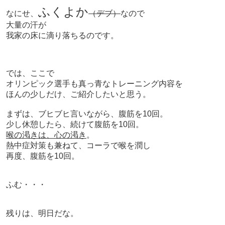
ふくよか
なにせ、
（デブ）
なので
大量の汗が
我家の床に滴り落ちるのです。
では、ここで
オリンピック選手も真っ青なトレーニング内容を
ほんの少しだけ、ご紹介したいと思う。
まずは、ブヒブヒ言いながら、腹筋を10回。
少し休憩したら、続けて
腹筋を10回。
喉の渇きは、心の渇き
。
熱中症対策も兼ねて、
コーラで喉を潤し
再度、腹筋を10回。
ふむ・・・
残りは、
明日だな
。