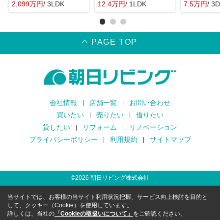
2,099万円
/ 3LDK
12.4万円
/ 1LDK
7.5万円
/ 3
PAGE TOP
会社情報
店舗一覧
お問い合わせ
買いたい
売りたい
借りたい
貸したい
リフォーム
リノベーション
プライバシーポリシー
利用規約
サイトマップ
©
2026
朝日リビング株式会社
当サイトでは、お客様の当サイト利用状況把握、サービス向上検討を目的と
して、クッキー（Cookie）を使用しています。
詳しくは、当社の
「Cookieの取扱いについて」
をご確認ください。