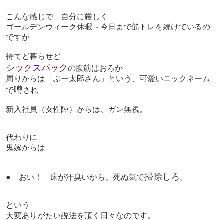
こんな感じで、自分に厳しく
ゴールデンウィーク休暇～今日まで
筋トレを続けているの
ですが
待てど暮らせど
シックスパック
の腹筋はおろか
周りからは「ぶー太郎さん」という、
可愛いニックネーム
噂
で
され
新入社員（女性陣）からは、
ガン無視。
代わりに
鬼嫁からは
掃除しろ
● おい！ 床が汗臭いから、死ぬ気で
。
という
大変ありがたい説法を頂く日々なのです。