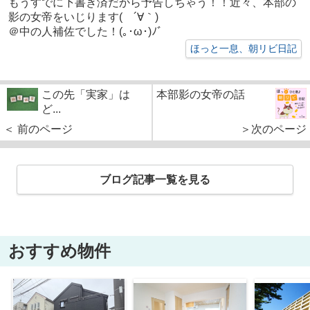
もうすでに下書き済だから予告しちゃう！！近々、本部の
影の女帝をいじります( ´∀｀)
＠中の人補佐でした！(｡･ω･)ﾉﾞ
ほっと一息、朝リビ日記
この先「実家」は
本部影の女帝の話
ど...
＜ 前のページ
＞次のページ
ブログ記事一覧を見る
おすすめ物件