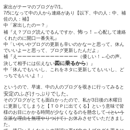
家出がテーマのブログが7/1。
7/5になって中の人から連絡があり【以下、中の人：中、補
佐の人：補】
中「家出したのー？」
怖っ！
補『え？ブログ読んでるんですか、
←心配して連絡
くれたのに開口一番失礼』
中「いやいやブログの更新も辛いのかなーと思って。休ん
でいいよーと思って、ブログ更新したんだよ」
補『えーーーーーーーーーーーーー（優しい！←心の声。
図に乗るから
決して相手には伝えない
）』
中「休んでもいいし、これをネタに更新してもいいし、ど
っちでもいいよ！」
というので、早速、中の人のブログを覗きに行ってみると
安定のふざけっぷりでした。
そのブログがとても面白かったので、私が3日後の木曜日
に更新してしまうと【ＴＯＰに出てくる】という意味で皆
様のお目にかかる時間が少なくなるのを懸念して
（という
立派な理由を無理やりつけて）
お休みさせていただきまし
た。