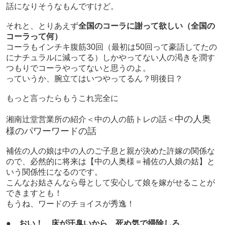
話になりそうなもんですけど。
それと、とりあえず
全国のコーラに謝って欲しい（全国の
コーラって何）
コーラもインチキ腹筋30回（最初は50回って豪語してたの
にナチュラルに減ってる）しかやってない人の渇きを潤す
つもりでコーラやってないと思うのよ。
っていうか、腕立てはいつやってるん？明後日？
もっと言ったらもうこれ完全に
中の人奥
湘南辻堂営業所の紹介＜
中の人の筋トレの話
＜
様のパワーワードの話
補佐の人の娘は中の人のご子息と親が決めた許嫁の関係な
ので、必然的に将来は【中の人奥様＝補佐の人娘の姑】と
いう関係性になるのです。
こんなお姑さんなら母として安心して娘を嫁がせることが
できますとも！
もうね、ワードのチョイスが秀逸！
● おい！ 床が汗臭いから、死ぬ気で掃除しろ。