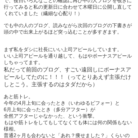
で、後日いろんなことの確認に再び中の人ブログを覗きに
行ってみると私の更新日に合わせて木曜日に公開し直して
くれていました（繊細な心配り！）
でも中の人のブログ、読みながら次回のブログの下書きが
頭の中で出来上がるほど突っ込むことが多すぎます。
まず私をダシに社長にいい上司アピールしています。
いい上司アピールを通り越して、もはやボーナスアピール
しちゃってます。
私だって前回のブログ、すごい遠回しにボーナスア
ピールしてたのに！！！（ってとりあえず主張だけ
しとこう。主張するのはタダだから）
あと筋トレ。
今年の4月上旬に会ったとき（いわゆるビフォー）と
6月上旬に会ったとき（多分アフター）が
全然アフターじゃなかった、という衝撃。
もはや筋トレをしてもしてなくても体には何の関係もない
様相。
普通2ヶ月も会わないと「あれ？痩せました？」くらいの