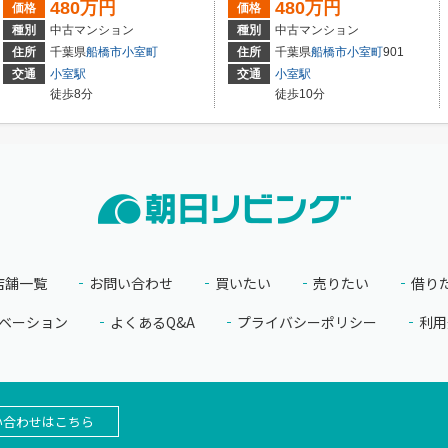
480万円
480万円
価格
価格
種別
中古マンション
種別
中古マンション
住所
千葉県
船橋市
小室町
住所
千葉県
船橋市
小室町
901
交通
小室駅
交通
小室駅
徒歩8分
徒歩10分
店舗一覧
お問い合わせ
買いたい
売りたい
借り
ベーション
よくあるQ&A
プライバシーポリシー
利用
い合わせはこちら