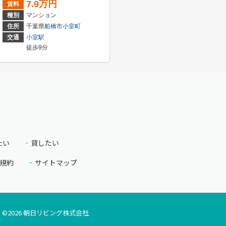
7.9万円
賃料
種別
マンション
住所
千葉県
船橋市
小室町
交通
小室駅
徒歩9分
たい
貸したい
規約
サイトマップ
©
2026
朝日リビング株式会社