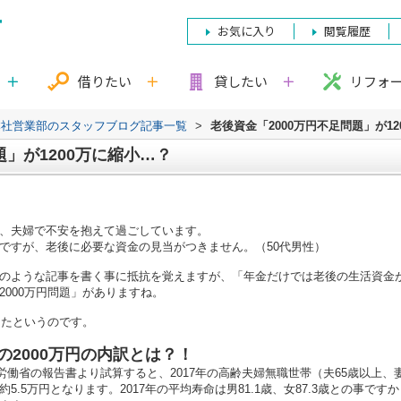
お気に入り
閲覧履歴
借りたい
貸したい
リフォ
本社営業部のスタッフブログ記事一覧
>
老後資金「2000万円不足問題」が1
題」が1200万に縮小…？
、夫婦で不安を抱えて過ごしています。
ですが、老後に必要な資金の見当がつきません。（50代男性）
ような記事を書く事に抵抗を覚えますが、「年金だけでは老後の生活資金が20
000万円問題」がありますね。
したというのです。
の2000万円の内訳とは？！
生労働省の報告書より試算すると、2017年の高齢夫婦無職世帯（夫65歳以上、
.5万円となります。2017年の平均寿命は男81.1歳、女87.3歳との事です