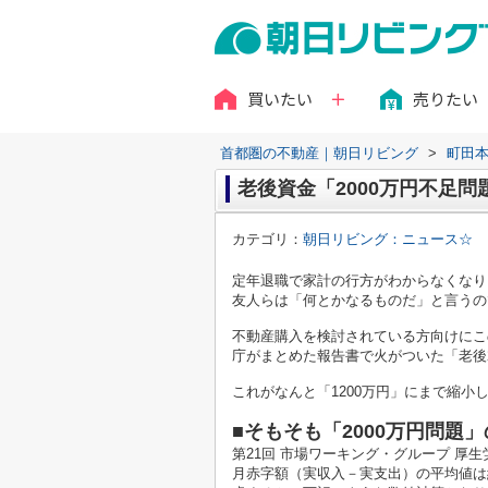
買いたい
売りたい
首都圏の不動産｜朝日リビング
>
町田
老後資金「2000万円不足問
カテゴリ：
朝日リビング：ニュース☆
定年退職で家計の行方がわからなくなり
友人らは「何とかなるものだ」と言うの
不動産購入を検討されている方向けにこの
庁がまとめた報告書で火がついた「老後2
これがなんと「1200万円」にまで縮小
■そもそも「2000万円問題」
第21回 市場ワーキング・グループ 厚
月赤字額（実収入－実支出）の平均値は約5