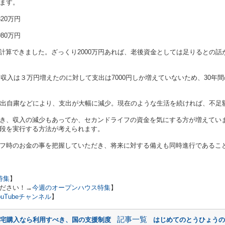
ます。
320万円
980万円
万円と計算できました。ざっくり2000万円あれば、老後資金としては足りるとの話
、収入は３万円増えたのに対して支出は7000円しか増えていないため、30年間
外出自粛などにより、支出が大幅に減少。現在のような生活を続ければ、不足
き、収入の減少もあってか、セカンドライフの資金を気にする方が増えてい
段を実行する方法が考えられます。
フ時のお金の事を把握していただき、将来に対する備えも同時進行であるこ
特集
】
ださい！→
今週のオープンハウス特集
】
ouTubeチャンネル
】
記事一覧
住宅購入なら利用すべき、国の支援制度
はじめてのとうひょうの