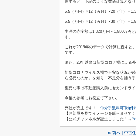
慮すると、下記のような数値計算となり
5.5（万円）×12（ヵ月）×20（年）＝1,
5.5（万円）×12（ヵ月）×30（年）＝1,
生涯の赤字額は1,320万円～1,980
す。
これが2019年のデータで計算し直すと
です。
また、20年以降は新型コロナ禍による
新型コロナウイルス禍で不安な状況が続
ら必要なのか」を知り、不足分を補う手
重要な事は不動産購入前にセカンドライ
今後の参考にお役立て下さい。
弊社が売主です！→
仲介手数料0円物件
【お部屋を見てイメージを膨らませてく
【公式チャンネルが誕生しました！→
Y
≪ 前へ｜中古