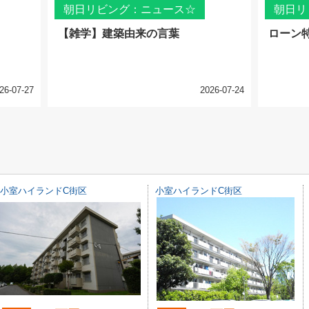
朝日リビング：ニュース☆
朝日リ
【雑学】建築由来の言葉
ローン
26-07-27
2026-07-24
小室ハイランドC街区
小室ハイランドC街区