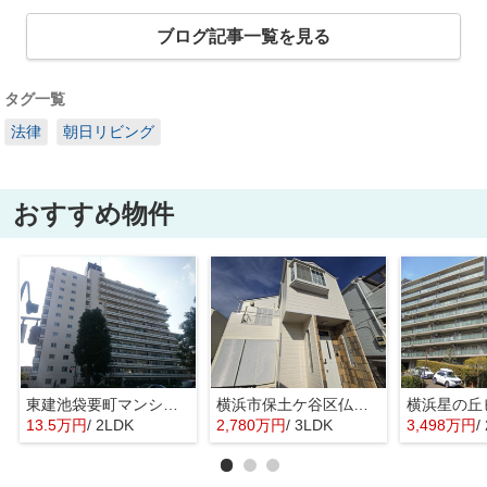
ブログ記事一覧を見る
タグ一覧
法律
朝日リビング
おすすめ物件
東建池袋要町マンション
横浜市保土ケ谷区仏向西の中古一戸建
13.5万円
/ 2LDK
2,780万円
/ 3LDK
3,498万円
/ 