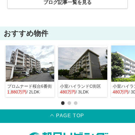
ブログ記事一覧を見る
おすすめ物件
プロムナード桜台6番街
小室ハイランドC街区
小室ハイラ
1,880万円
/ 2LDK
480万円
/ 3LDK
480万円
/ 3
PAGE TOP