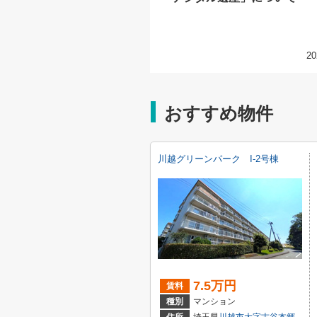
20
おすすめ物件
川越グリーンパーク I-2号棟
7.5万円
賃料
種別
マンション
住所
埼玉県
川越市
大字古谷本郷