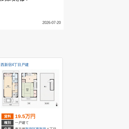
2026-07-20
西新宿4丁目戸建
19.5万円
賃料
種別
一戸建て
川
２丁目
住所
東京都
新宿区
西新宿
４丁目