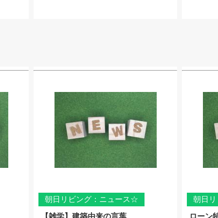
朝日リビング：ニュース☆
朝日リ
【雑学】建築由来の言葉
ローン