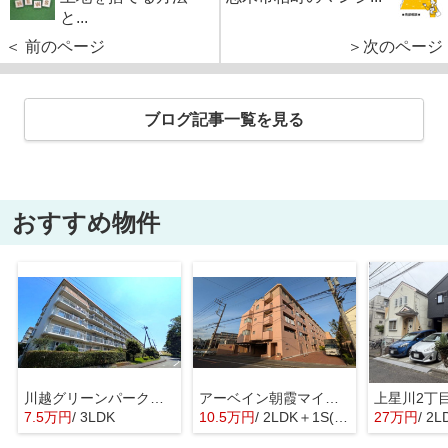
と...
＜ 前のページ
＞次のページ
ブログ記事一覧を見る
おすすめ物件
川越グリーンパーク I-2号棟
アーベイン朝霞マインプレイス
上星川2丁
7.5万円
/ 3LDK
10.5万円
/ 2LDK＋1S(納戸)
27万円
/ 2L