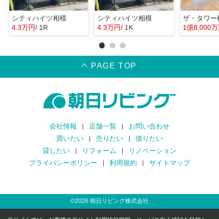
シティハイツ相模
シティハイツ相模
ザ・タワー
4.3万円
/ 1R
4.3万円
/ 1K
1億8,000
PAGE TOP
会社情報
店舗一覧
お問い合わせ
買いたい
売りたい
借りたい
貸したい
リフォーム
リノベーション
プライバシーポリシー
利用規約
サイトマップ
©
2026
朝日リビング株式会社