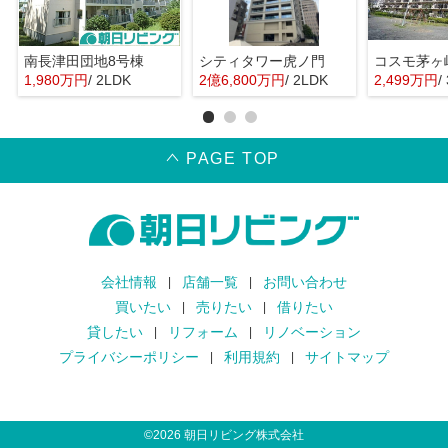
南長津田団地8号棟
シティタワー虎ノ門
コスモ茅ヶ
1,980万円
/ 2LDK
2億6,800万円
/ 2LDK
2,499万円
/
PAGE TOP
会社情報
店舗一覧
お問い合わせ
買いたい
売りたい
借りたい
貸したい
リフォーム
リノベーション
プライバシーポリシー
利用規約
サイトマップ
©
2026
朝日リビング株式会社