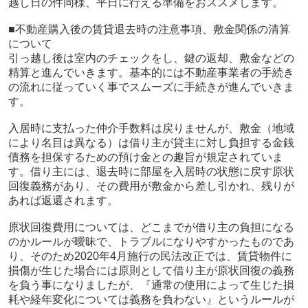
越し日の件同様、平日に行える準備をおススメします。
■不動産購入後の賃貸退去時の注意事項、敷金関係の清算
について
引っ越し後は室内のチェックをし、鍵の返却、敷金などの
精算と進んでいきます。基本的には不動産事業者の手続き
の流れに従っていく事でスムーズに手続きが進んでいきま
す。
入居時に支払った仲介手数料は戻りませんが、敷金（地域
により名目は異なる）は借り主が貸主に対し負担する金銭
債務を担保するための預け金との趣旨が規定されていま
す。借り主には、退去時に部屋を入居時の状態に戻す原状
回復義務があり、その費用が敷金から差し引かれ、残りが
あれば返還されます。
原状回復費用については、どこまでが借り主の負担になる
のかルールが曖昧で、トラブルになりやすかったものであ
り、そのため2020年4月施行の民法改正では、賃貸物件に
損傷が生じた場合には原則として借り主が原状回復の義務
を負う事になりましたが、『通常の使用によって生じた損
耗や経年変化については義務を負わない』というルールが