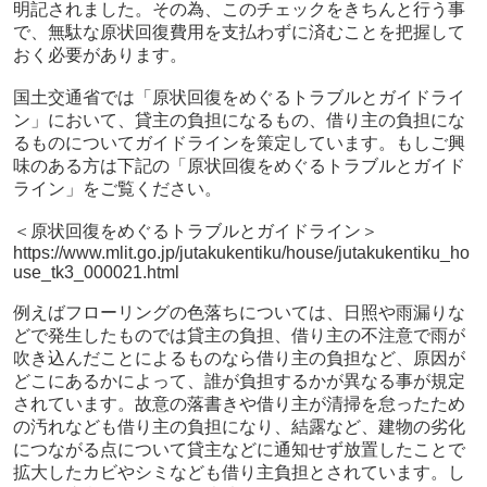
明記されました。その為、このチェックをきちんと行う事
で、無駄な原状回復費用を支払わずに済むことを把握して
おく必要があります。
国土交通省では「原状回復をめぐるトラブルとガイドライ
ン」において、貸主の負担になるもの、借り主の負担にな
るものについてガイドラインを策定しています。もしご興
味のある方は下記の「原状回復をめぐるトラブルとガイド
ライン」をご覧ください。
＜原状回復をめぐるトラブルとガイドライン＞
https://www.mlit.go.jp/jutakukentiku/house/jutakukentiku_ho
use_tk3_000021.html
例えばフローリングの色落ちについては、日照や雨漏りな
どで発生したものでは貸主の負担、借り主の不注意で雨が
吹き込んだことによるものなら借り主の負担など、原因が
どこにあるかによって、誰が負担するかが異なる事が規定
されています。故意の落書きや借り主が清掃を怠ったため
の汚れなども借り主の負担になり、結露など、建物の劣化
につながる点について貸主などに通知せず放置したことで
拡大したカビやシミなども借り主負担とされています。し