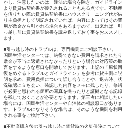
かし、注意したいのは、違法の場合を除き、ガイドライン
より賃貸借契約書が優先されることもある点です。不動産
を借りたい際の賃貸借契約書にハウスクリーニング代が借
り主負担として明記されていれば、内容によってはその費
用が敷金から引かれる場合もあるますので、出来れば、引
っ越し前に賃貸借契約書を読み返しておく事をおススメし
ます。
■引っ越し時のトラブルは、専門機関にご相談下さい。
国民生活センターでは、納得できない費用を請求されたり
敷金が不当に返還されなかったりという場合の対応策の助
言をするような窓口を開放しております。上記の「原状回
復をめぐるトラブルとガイドライン」を参考に貸主側に説
明を求め、費用負担について話し合うことや、退去時、状
況確認に立ち会い、確認した内容をメモに残したり、修繕
が必要と思われる箇所の写真を撮ったりと証拠となる記録
を残しておくことが必要となります。第三者に相談したい
場合には、国民生活センターや自治体の相談窓口がありま
す。トラブルになりそうな場合は、そのような機関を利用
される事をご検討下さい。
■不動産購入後の引っ越し時に賃貸時の火災保険について