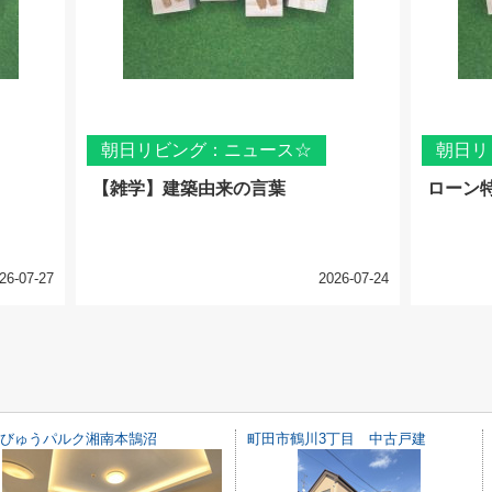
朝日リビング：ニュース☆
朝日リ
【雑学】建築由来の言葉
ローン
26-07-27
2026-07-24
びゅうパルク湘南本鵠沼
町田市鶴川3丁目 中古戸建