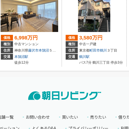
6,998万円
3,580万円
価格
価格
種別
中古マンション
種別
中古一戸建
1-7
住所
神奈川県
藤沢市
本鵠沼
５丁目
住所
東京都
町田市
鶴川
３丁目
交通
本鵠沼駅
交通
鶴川駅
徒歩12分
バス7分 鶴川三丁目 停歩3分
店舗一覧
お問い合わせ
買いたい
売りたい
借り
ベーション
よくあるQ&A
プライバシーポリシー
利用