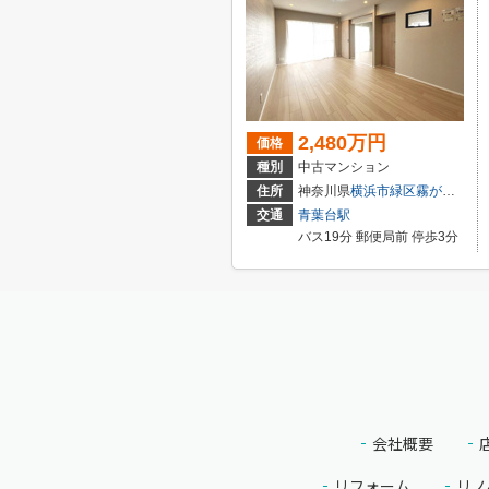
2,480万円
価格
種別
中古マンション
住所
神奈川県
横浜市緑区
霧が丘
４丁目
交通
青葉台駅
バス19分 郵便局前 停歩3分
会社概要
リフォーム
リノ