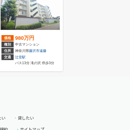
980万円
価格
種別
中古マンション
住所
神奈川県
藤沢市
遠藤
交通
辻堂駅
バス13分 滝の沢 停歩3分
たい
貸したい
規約
サイトマップ