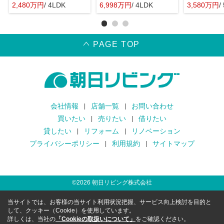
2,480万円
/ 4LDK
6,998万円
/ 4LDK
3,580万円
/
PAGE TOP
会社情報
店舗一覧
お問い合わせ
買いたい
売りたい
借りたい
貸したい
リフォーム
リノベーション
プライバシーポリシー
利用規約
サイトマップ
©
2026
朝日リビング株式会社
当サイトでは、お客様の当サイト利用状況把握、サービス向上検討を目的と
して、クッキー（Cookie）を使用しています。
詳しくは、当社の
「Cookieの取扱いについて」
をご確認ください。