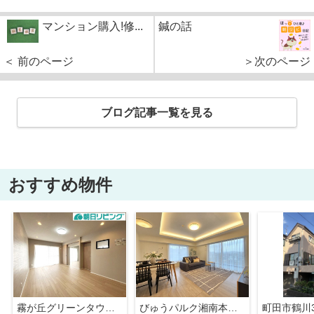
マンション購入!修...
鍼の話
＜ 前のページ
＞次のページ
ブログ記事一覧を見る
おすすめ物件
霧が丘グリーンタウン4丁目1街区
びゅうパルク湘南本鵠沼