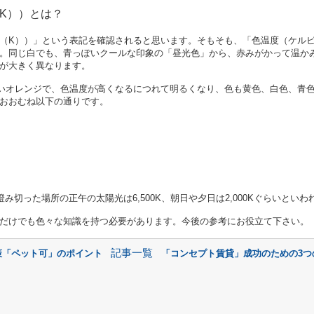
K））とは？
（K））」という表記を確認されると思います。そもそも、「色温度（ケルビ
。同じ白でも、青っぽいクールな印象の「昼光色」から、赤みがかって温かみ
が大きく異なります。
いオレンジで、色温度が高くなるにつれて明るくなり、色も黄色、白色、青
おおむね以下の通りです。
K、澄み切った場所の正午の太陽光は6,500K、朝日や夕日は2,000Kぐらいとい
だけでも色々な知識を持つ必要があります。今後の参考にお役立て下さい。
記事一覧
策「ペット可」のポイント
「コンセプト賃貸」成功のための3つ