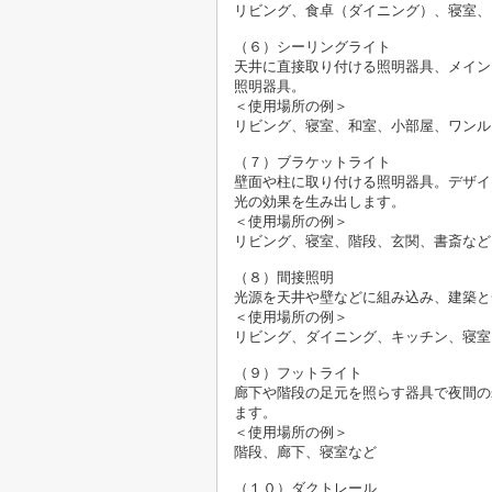
リビング、食卓（ダイニング）、寝室、
（６）シーリングライト
天井に直接取り付ける照明器具、メイン
照明器具。
＜使用場所の例＞
リビング、寝室、和室、小部屋、ワンル
（７）ブラケットライト
壁面や柱に取り付ける照明器具。デザイ
光の効果を生み出します。
＜使用場所の例＞
リビング、寝室、階段、玄関、書斎など
（８）間接照明
光源を天井や壁などに組み込み、建築と
＜使用場所の例＞
リビング、ダイニング、キッチン、寝室
（９）フットライト
廊下や階段の足元を照らす器具で夜間の
ます。
＜使用場所の例＞
階段、廊下、寝室など
（１０）ダクトレール