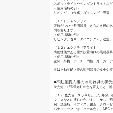
スポットライトやペンダントライトなど
＜使用場所の例＞
リビング、（食卓）ダイニング、寝室、
（１１）シャンデリア
装飾がついた照明器具、きらめき感のあ
間を彩ります。
＜使用場所の例＞
リビング、食卓（ダイニング）、寝室、
（１２）エクステリアライト
防雨性能のある屋外設置向けの照明器具
＜使用場所の例＞
玄関、外構、ポーチ、門柱、庭（ガーデ
次は不動産購入後の照明器具の変更や模
■不動産購入後の照明器具の蛍
蛍光灯・LED蛍光灯の色を変えると、
（１） 昼光色…スッキリとした明るい
フィスなどに適した色です。しかし、明
例）洗面所、オフィス、書斎、クローゼ
パナソニックでは「クール色」、NEC