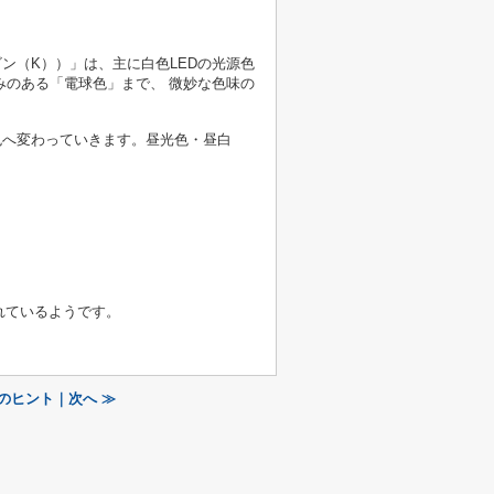
ン（K））」は、主に白色LEDの光源色
のある「電球色」まで、 微妙な色味の
色へ変わっていきます。昼光色・昼白
われているようです。
のヒント｜次へ ≫