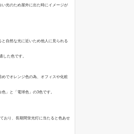
白い光のため屋外に出た時にイメージが
ると自然な光に近いため他人に見られる
適した色です。
暗めでオレンジ色の為、オフィスや化粧
白色」と「電球色」の3色です。
出ており、長期間蛍光灯に当たると色あせ
。