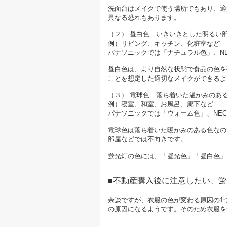
洗面台はメイクで使う場所でもあり、適
異なる恐れもあります。
（２） 昼白色…いきいきとした明るい
例）リビング、キッチン、化粧室など
パナソニックでは「ナチュラル色」、N
昼白色は、より自然な状態で食品の色を
ことを想定した適切なメイクができるよ
（３） 電球色…落ち着いた温かみのあ
例）寝室、和室、お風呂、廊下など
パナソニックでは「ウォーム色」、NE
電球色は落ち着いた暖かみのある色なの
部屋などでは不向きです。
蛍光灯の色には、「昼光色」「昼白色」
■不動産購入後に注意したい、
余談ですが、衣服の色が変わる原因の1
の原因になるようです。そのため衣服を