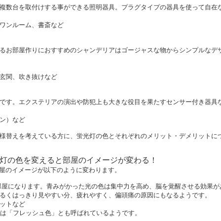
複数台を取付けする事ができる照明器具。プラグタイプの器具を使って自在
ワンルーム、書斎など
るお部屋作りにおすすめのシャンデリアはゴージャスな物からシンプルなデ
玄関、吹き抜けなど
です。エクステリアの演出や防犯上も大きな役目を果たすセンサー付き器具
ン）など
様替えを考えている方に、蛍光灯の色とそれぞれのメリット・デメリットに
光灯の色を変えると部屋のイメージが変わる！
部屋のイメージが以下のように変わります。
部屋になります。青みがかった光の色は集中力を高め、脳を覚醒させる効果が
るくはっきり見やすい分、疲れやすく、偏頭痛の原因にもなるようです。
ットなど
では「フレッシュ色」とも呼ばれているようです。