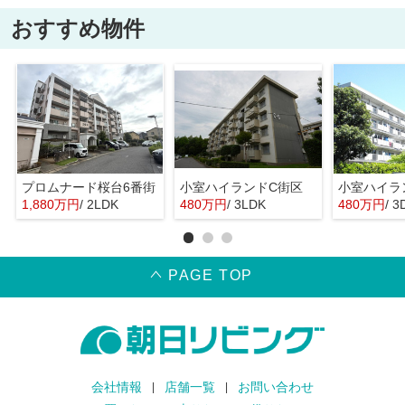
おすすめ物件
プロムナード桜台6番街
小室ハイランドC街区
小室ハイラ
1,880万円
/ 2LDK
480万円
/ 3LDK
480万円
/ 3
PAGE TOP
会社情報
店舗一覧
お問い合わせ