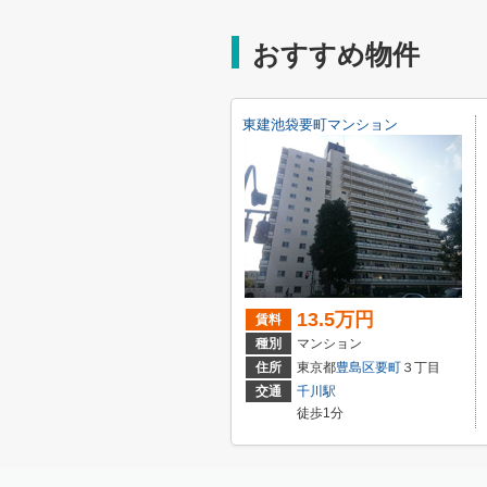
おすすめ物件
東建池袋要町マンション
13.5万円
賃料
種別
マンション
住所
東京都
豊島区
要町
３丁目
交通
千川駅
徒歩1分