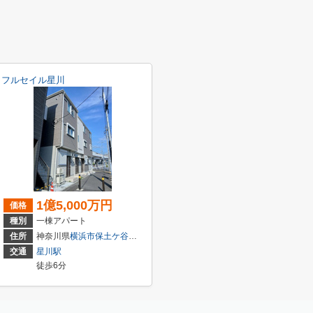
フルセイル星川
1億5,000万円
価格
種別
一棟アパート
西
22-1
住所
神奈川県
横浜市保土ケ谷区
星川
３丁目
交通
星川駅
徒歩6分