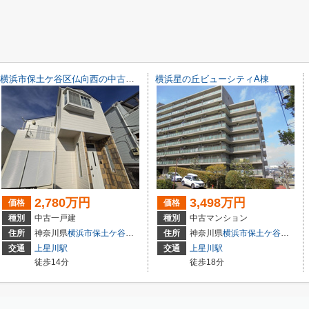
横浜市保土ケ谷区仏向西の中古一戸建
横浜星の丘ビューシティA棟
2,780万円
3,498万円
価格
価格
種別
中古一戸建
種別
中古マンション
住所
神奈川県
横浜市保土ケ谷区
仏向西
住所
神奈川県
横浜市保土ケ谷区
仏向
交通
上星川駅
交通
上星川駅
徒歩14分
徒歩18分