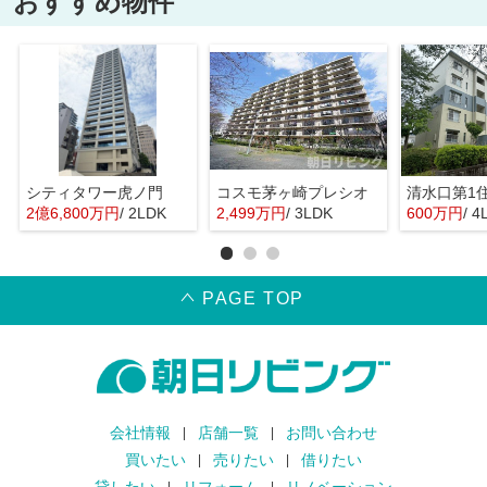
おすすめ物件
シティタワー虎ノ門
コスモ茅ヶ崎プレシオ
清水口第1
2億6,800万円
/ 2LDK
2,499万円
/ 3LDK
600万円
/ 4
PAGE TOP
会社情報
店舗一覧
お問い合わせ
買いたい
売りたい
借りたい
貸したい
リフォーム
リノベーション