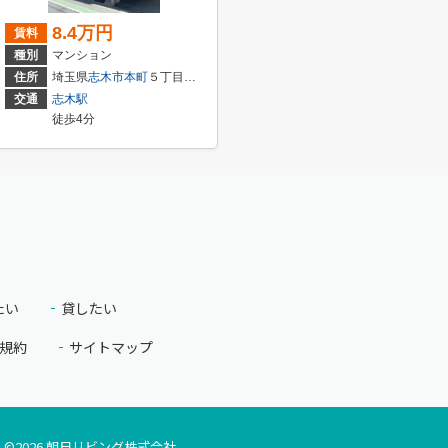
8.4万円
賃料
種別
マンション
住所
埼玉県
志木市
本町
５丁目１９-１２
交通
志木駅
徒歩4分
たい
貸したい
規約
サイトマップ
©
2026
朝日リビング株式会社