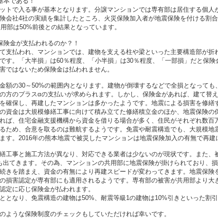
基本である！
ットで入る事が基本となります。分譲マンションでは専有部は居住する個人
険会社4社の実績を集計したところ、火災保険加入者が地震保険を付ける割
、共用部は50%前後との結果となっています。
保険金が支払われるのか？！
て支払われ、マンションでは、建物を支える柱や梁といった主要構造部が折
です。「大半損」は60％程度、「小半損」は30％程度、「一部損」だと保険
害ではないため保険金は払われません。
金額の30～50%の範囲内となります。建物が倒壊するなどで全損となって
の方のプラスαの支払いが求められます。しかし、保険金があれば、建て替
を確保し、再建したマンションは多かったようです。地震による損害を修繕
の資金は大規模修繕工事に向けて積み立てた修繕積立金のほか、地震保険の
れば、住宅金融支援機構から資金を借りる場合が多く、住民がそれぞれ数百
るため、合意を取るのは難航するようです。免震や耐震構造でも、大規模地
ます。2016年の熊本地震で被災したマンションは地震保険加入の有無で再建
繕工事と施工方法が異なり、対応できる業者は少ないのが現状です。また、
も出てきます。その為、マンションの共用部に地震保険が掛けられており、損
続きを踏まえ、資金の有無により再建スピードが変わってきます。地震保険
の損害認定が専有部にも適用されるようです。専有部の被害が共用部より大
認定に応じ保険金が払われます。
ととなり、免震構造の建物は50%、耐震等級1の建物は10%引きといった割
のような保険制度のチェックもしていただければ幸いです。