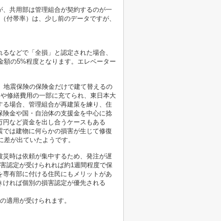
が、共用部は管理組合が契約するのが一
合（付帯率）は、少し前のデータですが、
れるなどで「全損」と認定された場合、
金額の5%程度となります。エレベーター
も、地震保険の保険金だけで建て替えるの
えや修繕費用の一部に充てられ、東日本大
する場合、管理組合が再建策を練り、住
保険金や国・自治体の支援金を中心に捻
万円など資金を出し合うケースもある
震では建物に何らかの損害が生じて修復
に差が出ていたようです。
被災時は依頼が集中するため、発注が遅
害認定が受けられれば約1週間程度で保
を専有部に付ける住民にもメリットがあ
きければ個別の損害認定が優先される
引の適用が受けられます。