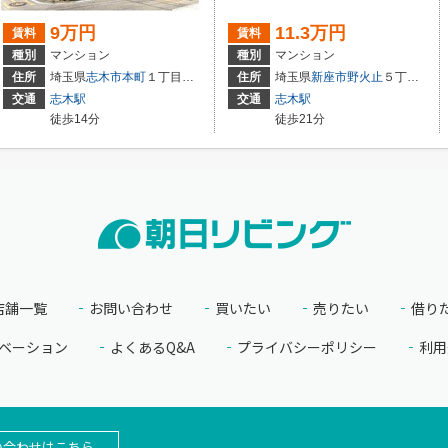
9万円
11.3万円
賃料
賃料
種別
マンション
種別
マンション
住所
埼玉県
志木市
本町
１丁目５-２８
住所
埼玉県
新座市
野火止
５丁目１７-２１
交通
志木駅
交通
志木駅
徒歩14分
徒歩21分
店舗一覧
お問い合わせ
買いたい
売りたい
借り
ベーション
よくあるQ&A
プライバシーポリシー
利用
い合わせはこちら