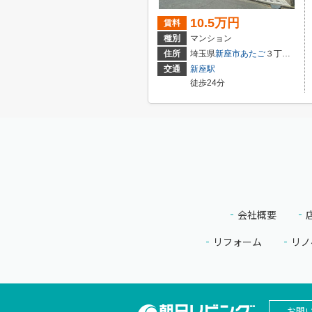
10.5万円
賃料
種別
マンション
住所
埼玉県
新座市
あたご
３丁目５-２０
交通
新座駅
徒歩24分
会社概要
リフォーム
リノ
お問