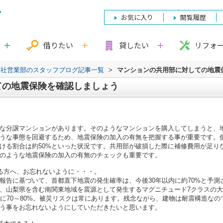
お気に入り
閲覧履歴
借りたい
貸したい
リフォ
本社営業部のスタッフブログ記事一覧
>
マンションの共用部に対しての地震
ての地震保険を確認しましょう
な分譲マンションがあります。そのようなマンションを購入してしまうと、
うな事態を回避するため、地震保険の加入の有無を把握する事が重要です。
ける割合は約50%といった状況です。共用部が破損した際に補修費用が足り
のような地震保険の加入の有無のチェックも重要です。
る方へ、お忘れないように・・・。
報告に基づいて、首都直下地震の発生確率は、今後30年以内に約70%と予
、山梨県を含む南関東地域を震源として発生するマグニチュード7クラスの
内に70～80%。被災リスクは常にあります。残念ながら、建物は耐震構造な
う事をお忘れないようにしていただきたいと思います。