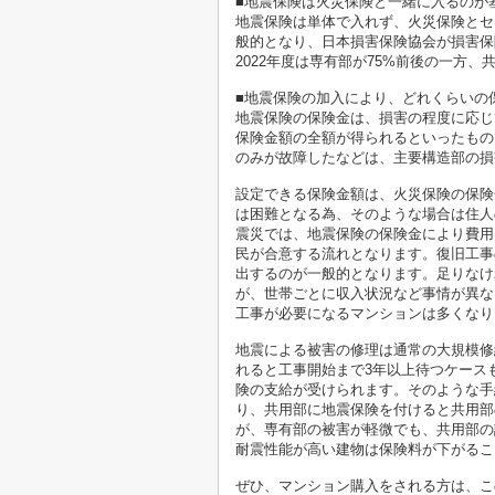
■地震保険は火災保険と一緒に入るのが
地震保険は単体で入れず、火災保険とセ
般的となり、日本損害保険協会が損害保
2022年度は専有部が75%前後の一方
■地震保険の加入により、どれくらいの
地震保険の保険金は、損害の程度に応じ
保険金額の全額が得られるといったもの
のみが故障したなどは、主要構造部の損
設定できる保険金額は、火災保険の保険
は困難となる為、そのような場合は住人
震災では、地震保険の保険金により費用
民が合意する流れとなります。復旧工事
出するのが一般的となります。足りなけ
が、世帯ごとに収入状況など事情が異な
工事が必要になるマンションは多くなり
地震による被害の修理は通常の大規模修
れると工事開始まで3年以上待つケース
険の支給が受けられます。そのような手
り、共用部に地震保険を付けると共用部
が、専有部の被害が軽微でも、共用部の
耐震性能が高い建物は保険料が下がるこ
ぜひ、マンション購入をされる方は、こ