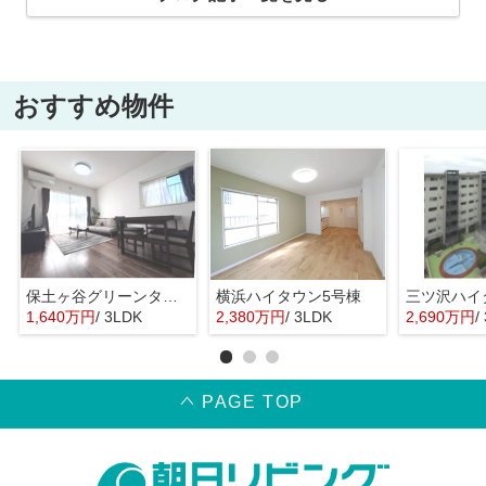
おすすめ物件
保土ヶ谷グリーンタウンⅠ棟
横浜ハイタウン5号棟
1,640万円
/ 3LDK
2,380万円
/ 3LDK
2,690万円
/
PAGE TOP