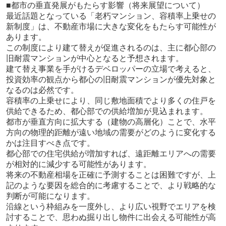
■都市の垂直発展がもたらす影響（将来展望について）
最近話題となっている「老朽マンション、容積率上乗せの
新制度」は、不動産市場に大きな変化をもたらす可能性が
あります。
この制度により建て替えが促進されるのは、主に都心部の
旧耐震マンションが中心となると予想されます。
建て替え事業を手がけるデベロッパーの立場で考えると、
投資効率の観点から都心の旧耐震マンションが優先対象と
なるのは必然です。
容積率の上乗せにより、同じ敷地面積でより多くの住戸を
供給できるため、都心部での供給増加が見込まれます。
都市が垂直方向に拡大する（建物の高層化）ことで、水平
方向の物理的距離が遠い地域の需要がどのように変化する
かは注目すべき点です。
都心部での住宅供給が増加すれば、遠距離エリアへの需要
が相対的に減少する可能性があります。
将来の不動産相場を正確に予測することは困難ですが、上
記のような要因を総合的に考慮することで、より戦略的な
判断が可能になります。
沿線という枠組みを一度外し、より広い視野でエリアを検
討することで、思わぬ掘り出し物件に出会える可能性が高