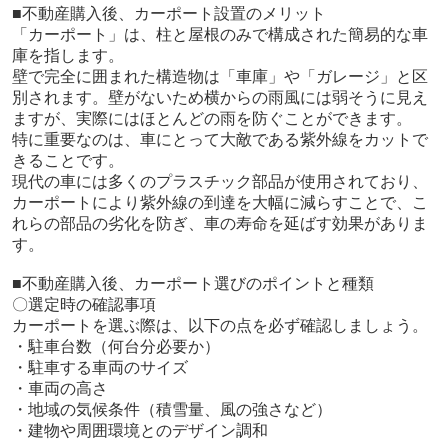
■不動産購入後、カーポート設置のメリット
「カーポート」は、柱と屋根のみで構成された簡易的な車
庫を指します。
壁で完全に囲まれた構造物は「車庫」や「ガレージ」と区
別されます。壁がないため横からの雨風には弱そうに見え
ますが、実際にはほとんどの雨を防ぐことができます。
特に重要なのは、車にとって大敵である紫外線をカットで
きることです。
現代の車には多くのプラスチック部品が使用されており、
カーポートにより紫外線の到達を大幅に減らすことで、こ
れらの部品の劣化を防ぎ、車の寿命を延ばす効果がありま
す。
■不動産購入後、カーポート選びのポイントと種類
〇選定時の確認事項
カーポートを選ぶ際は、以下の点を必ず確認しましょう。
・駐車台数（何台分必要か）
・駐車する車両のサイズ
・車両の高さ
・地域の気候条件（積雪量、風の強さなど）
・建物や周囲環境とのデザイン調和