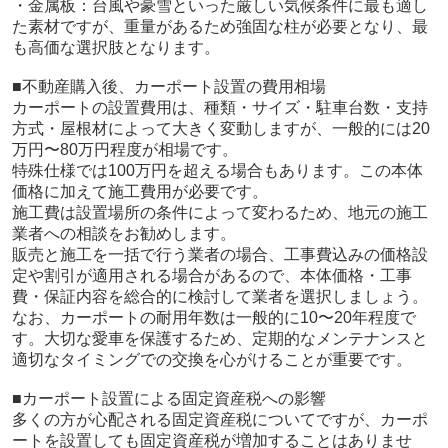
・金属板：台風や豪雪といった厳しい気候条件に最も適し
た素材ですが、重量があるため強固な柱が必要となり、最
も高価な選択肢となります。
■不動産購入後、カーポート設置の費用相場
カーポートの設置費用は、種類・サイズ・駐車台数・支持
方式・屋根材によって大きく変動しますが、一般的には20
万円〜80万円程度が相場です。
特殊仕様では100万円を超える場合もあります。この本体
価格に加えて施工費用が必要です。
施工費は設置場所の条件によって変わるため、地元の施工
業者への相談をお勧めします。
販売と施工を一括で行う業者の場合、工事費込みの価格設
定や割引が適用される場合があるので、本体価格・工事
費・保証内容を総合的に検討して業者を選択しましょう。
なお、カーポートの耐用年数は一般的に10〜20年程度で
す。大切な愛車を保護するため、定期的なメンテナンスと
適切なタイミングでの交換を心がけることが重要です。
■カーポート設置による固定資産税への影響
多くの方が心配される固定資産税についてですが、カーポ
ートを設置しても固定資産税が増加することはありませ