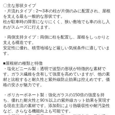
〇主な形状タイプ
・片流れタイプ：2〜3本の柱が片側のみに配置され、屋根
を支える最も一般的な形状です。
柱が駐車時の障害になりにくく、狭い敷地でも車の出し入
れがスムーズに行えます。
・両側支持タイプ：両側に柱を配置し、屋根をしっかりと
支える構造です。
安定性に優れ、積雪地域など厳しい気候条件に適していま
す。
■屋根材の種類と特徴
・塩化ビニール製：透明で波型の形状が特徴的な素材で
す。ガラス繊維を含有して強度を高めていますが、他の素
材と比較すると耐久性と紫外線防止効果は控えめです。価
格の安さが魅力です。
・ポリカーボネート製：強化ガラスの150倍の強度を持
ち、優れた耐火性と90％以上の紫外線カット効果を実現す
る現在主流の素材です。添加剤により熱吸収性や耐汚染性
など、さらなる機能向上も可能です。