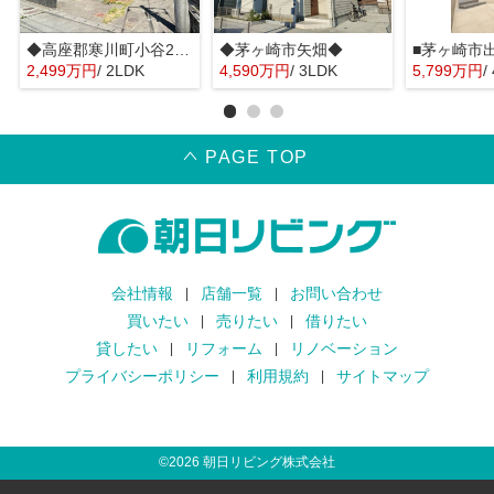
◆高座郡寒川町小谷2丁目◆
◆茅ヶ崎市矢畑◆
■茅ヶ崎市
2,499万円
/ 2LDK
4,590万円
/ 3LDK
5,799万円
/
PAGE TOP
会社情報
店舗一覧
お問い合わせ
買いたい
売りたい
借りたい
貸したい
リフォーム
リノベーション
プライバシーポリシー
利用規約
サイトマップ
©
2026
朝日リビング株式会社