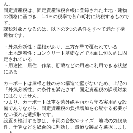
ん。
固定資産税は、固定資産課税台帳に登録された土地・建物
の価格に基づき、1.4％の税率で各市町村に納税するもので
す。
課税対象となるのは、以下の3つの条件をすべて満たす構
造物です。
・外気分断性：屋根があり、三方が壁で覆われている
・土地定着性：コンクリート基礎などで地面に恒久的に固
定されている
・用途性：居住、作業、貯蔵などの用途に利用できる状態
にある
カーポートは屋根と柱のみの構造で壁がないため、上記の
「外気分断性」の条件を満たさず、固定資産税の課税対象
にはなりません。
つまり、カーポートは車を紫外線や雨から守る実用的な設
備でありながら、固定資産税の負担増加を心配する必要が
ない優れた選択肢です。
設置を検討する際は、車両の台数やサイズ、地域の気候条
件、予算などを総合的に判断し、最適な製品を選択しまし