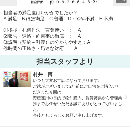
担当者の満足度はいかがでしたか？
A:満足 B:ほぼ満足 C:普通 Ⅾ：やや不満 E:不満
①挨拶・礼儀作法・言葉使い ： A
②報告・連絡・約束事の徹底 ： A
③説明（契約～引渡）の分かりやすさ：A
④時間の正確さ・迅速な対応 : A
担当スタッフより
村井一博
いつも大変お世話になっております。
ご縁がございまして2年前にご自宅をご購入いた
だきまた今回は、
資産運用の目的で物件購入、賃貸募集から管理業
務までお任せいただき誠にありがとうございまし
た。
今後ともよろしくお願い申し上げます。