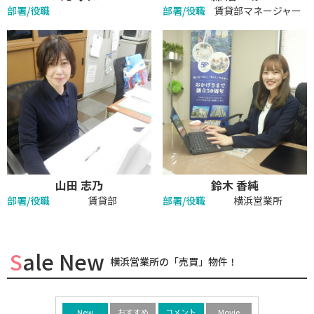
部署/役職
部署/役職
賃貸部マネージャー
山田 志乃
鈴木 香純
部署/役職
賃貸部
部署/役職
横浜営業所
Sale New
横浜営業所の「売買」物件！
Movie
New
おすすめ
コメント
Movie
New