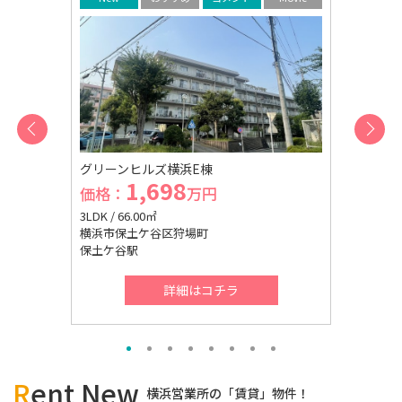
グリーンヒルズ横浜E棟
宮向団地5
1,698
1
価格：
万円
価格：
3LDK / 66.00㎡
2LDK / 46.
横浜市保土ケ谷区狩場町
横浜市神奈
保土ケ谷駅
羽沢横浜国
詳細はコチラ
Rent New
横浜営業所の「賃貸」物件！