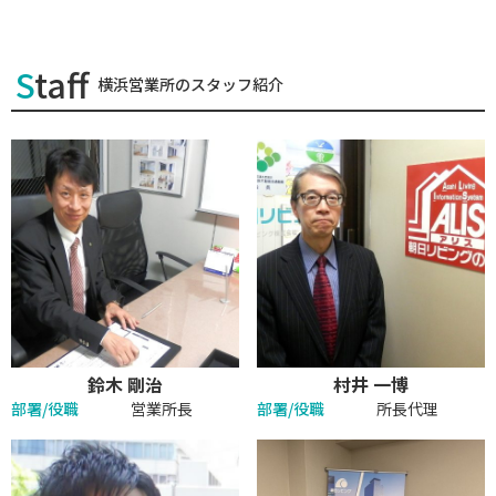
Staff
横浜営業所のスタッフ紹介
鈴木 剛治
村井 一博
部署/役職
営業所長
部署/役職
所長代理