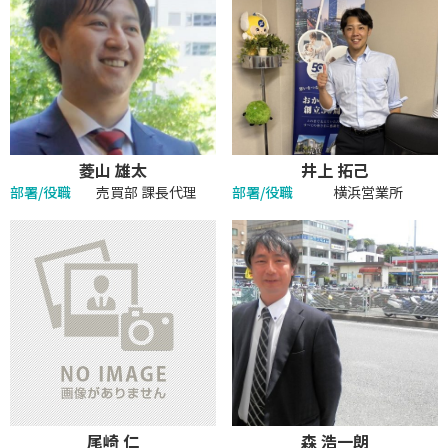
菱山 雄太
井上 拓己
部署/役職
売買部 課長代理
部署/役職
横浜営業所
尾崎 仁
森 浩一朗