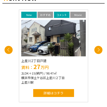
Movie
New
おすすめ
コメント
Movie
New
上星川2丁目戸建
LIZ Kami
27
2
賃料：
万円
賃料：
2LDK＋1S(納戸) / 98.47㎡
2LDK＋1S(納
横浜市保土ケ谷区上星川２丁目
横浜市保土
上星川駅
上星川駅
詳細はコチラ