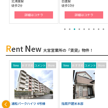
日進駅
南羽生駅
徒歩10分
徒歩24分
コチラ
詳細はコチラ
詳細はコチ
R
N
ent
ew
大宮営業所の「賃貸」物件！
め
コメント
More
New
おすすめ
コメント
More
New
おすすめ
コメ
ツ 4号棟
指扇戸建米本邸
クレール大宮土手町