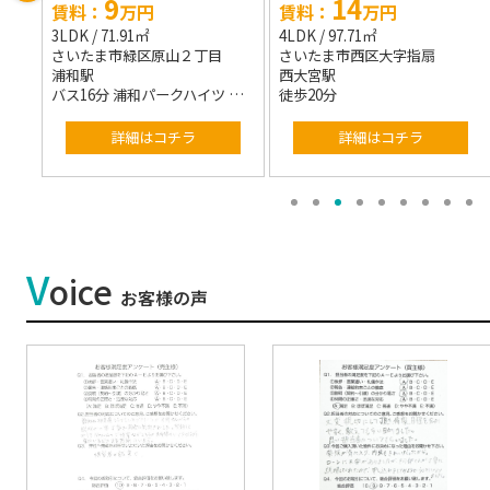
14
18.5
円
賃料：
万円
賃料：
万
㎡
4LDK / 97.71㎡
3LDK / 85.91㎡
区原山２丁目
さいたま市西区大字指扇
さいたま市大宮区土
西大宮駅
北大宮駅
クハイツ 停歩5分
徒歩20分
徒歩5分
はコチラ
詳細はコチラ
詳細はコチ
V
oice
お客様の声