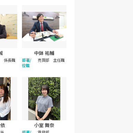
誠
中鉢 祐輔
 係長職
部署/
売買部 主任職
役職
由依
小室 舞奈
当
部署/
賃貸部