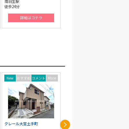
桶川駅
蓮田駅
徒歩18分
バス19分 大山 停歩1分
ラ
詳細はコチラ
詳細はコチラ
ント
More
New
おすすめ
コメント
More
New
おすすめ
コメント
南区辻5丁目戸建
西区土屋戸建