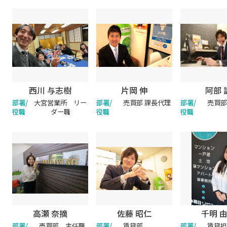
西川 与志樹
片岡 伸
阿部 
部署/
大宮営業所 リー
部署/
売買部 課長代理
部署/
売買部
役職
ダー職
役職
役職
高瀬 奈摘
佐藤 昭仁
千明 
部署/
売買部 主任職
部署/
賃貸部
部署/
賃貸担