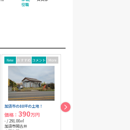
役職
ント
More
New
おすすめ
コメント
More
New
おすすめ
コメント
！
上尾市大字上古家付土地
蓮田市根金古家付土地
2,280
600
価格：
万円
価格：
万円
- / 227.55㎡
- / 232.03㎡
上尾市大字上
蓮田市大字根金