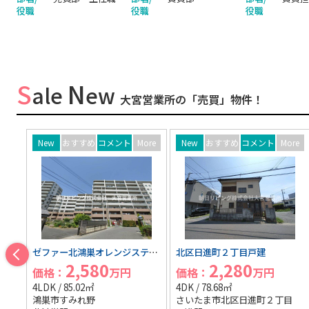
役職
役職
役職
S
N
ale
ew
大宮営業所の「売買」物件！
コメント
More
New
おすすめ
コメント
More
New
おすすめ
コメ
ゼファー北鴻巣オレンジステージ
北区日進町２丁目戸建
加須市の88坪の土地
80
2,280
390
万円
価格：
万円
価格：
万円
4DK / 78.68㎡
- / 291.00㎡
さいたま市北区日進町２丁目
加須市岡古井