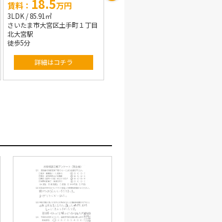
18
14
円
賃料：
万円
賃料：
万円
5LDK / 154.00㎡
4LDK / 96.05㎡
手町１丁目
さいたま市南区辻５丁目
さいたま市西区大字土屋
北戸田駅
指扇駅
徒歩11分
徒歩16分
ラ
詳細はコチラ
詳細はコチラ