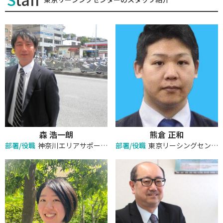
森 浩一朗
熊倉 正和
部署/役職
神奈川エリアサポート部
部署/役職
東京リーシングセンター