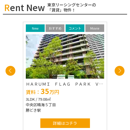
Rent New
東京リーシングセンターの
「賃貸」物件！
Movie
New
おすすめ
コメント
Movie
New
ＨＡＲＵＭＩ ＦＬＡＧ ＰＡＲＫ ＶＩＬＬＡＧＥ Ｄ棟
勝どきザ・
35
4
賃料：
万円
賃料：
3LDK / 79.08㎡
2LDK / 86.
中央区晴海５丁目
中央区勝ど
勝どき駅
勝どき駅
詳細はコチラ