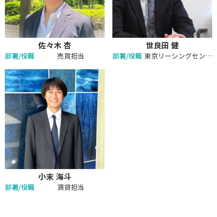
佐々木 杏
世良田 健
部署/役職
売買担当
部署/役職
東京リーシングセンター マネージャー代理
小末 海斗
部署/役職
賃貸担当