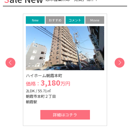
Movie
New
おすすめ
コメント
Movie
New
6号棟
ハイホーム朝霞本町
志木市本町
3,180
1
価格：
万円
価格：
2LDK / 55.71㎡
4LDK / 99.
朝霞市本町２丁目
志木市本町
朝霞駅
志木駅
詳細はコチラ