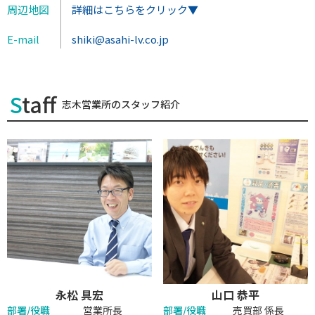
周辺地図
詳細はこちらをクリック▼
E-mail
shiki@asahi-lv.co.jp
Staff
志木営業所のスタッフ紹介
永松 具宏
山口 恭平
部署/役職
営業所長
部署/役職
売買部 係長