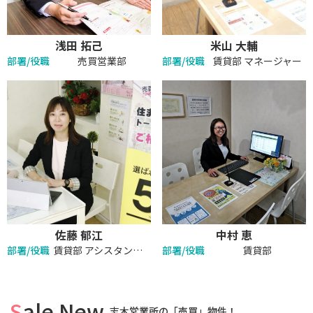
浅田 拓己
米山 大輔
部署/役職
売買営業部
部署/役職
賃貸部 マネージャー
佐藤 郁江
中村 恵
部署/役職
賃貸部 アシスタントチーフ
部署/役職
賃貸部
Sale New
志木営業所の「売買」物件！