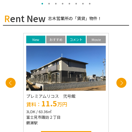
Rent New
志木営業所の「賃貸」物件！
Movie
New
おすすめ
コメント
Movie
New
プレミアムリコス 弐号館
東建池袋要
11.5
1
賃料：
万円
賃料：
3LDK / 63.36㎡
2LDK / 48.
富士見市諏訪２丁目
豊島区要町
鶴瀬駅
千川駅