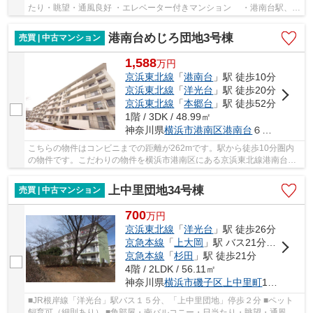
たり・眺望・通風良好 ・エレベーター付きマンション ・港南台駅、洋
光台駅、上大岡駅方面のバス便あります。
港南台めじろ団地3号棟
売買 | 中古マンション
1,588
万
円
京浜東北線
「
港南台
」駅 徒歩10分
京浜東北線
「
洋光台
」駅 徒歩20分
京浜東北線
「
本郷台
」駅 徒歩52分
1階 / 3DK / 48.99㎡
神奈川県
横浜市港南区
港南台
６丁目1-3
こちらの物件はコンビニまでの距離が262mです。駅から徒歩10分圏内
の物件です。こだわりの物件を横浜市港南区にある京浜東北線港南台近
郊でお探しなら、不動産情報を豊富に取り扱って...
上中里団地34号棟
売買 | 中古マンション
700
万
円
京浜東北線
「
洋光台
」駅 徒歩26分
京急本線
「
上大岡
」駅 バス21分 「上中里団地」 停歩2分
京急本線
「
杉田
」駅 徒歩21分
4階 / 2LDK / 56.11㎡
神奈川県
横浜市磯子区
上中里町
1038
■JR根岸線「洋光台」駅バス１５分、「上中里団地」停歩２分 ■ペット
飼育可（細則あり） ■角部屋・南バルコニー・日当たり・眺望・通風良