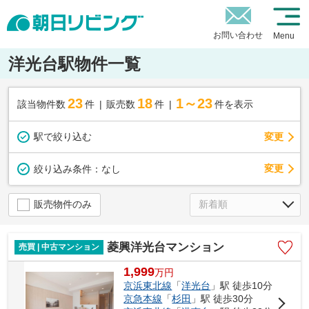
お問い合わせ
Menu
洋光台駅物件一覧
23
18
1～23
該当物件数
件
販売数
件
件を表示
駅で絞り込む
変更
変更
絞り込み条件：
なし
販売物件のみ
菱興洋光台マンション
売買 | 中古マンション
1,999
万
円
京浜東北線
「
洋光台
」駅 徒歩10分
京急本線
「
杉田
」駅 徒歩30分