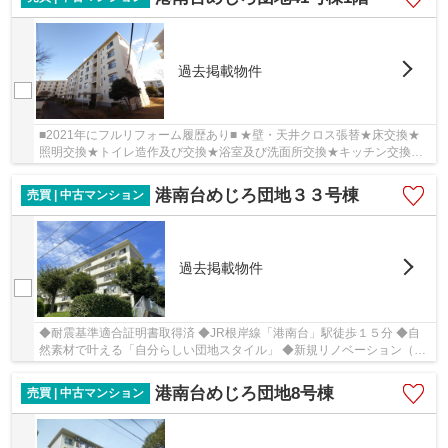
過去掲載物件
■2021年にフルリフォーム履歴あり■ ★壁・天井クロス張替★床交換★
照明交換★トイレ造作及び交換★浴室及び洗面所交換★キッチン交換★
シューズボックス交換★モニターホン交換★エアコン1台設置
港南台めじろ団地３３号棟
売買 | 中古マンション
過去掲載物件
◆耐震基準適合証明書取得済 ◆JR根岸線「港南台」駅徒歩１５分 ◆自
然素材で叶える「自分らしい団地スタイル」 ◆新規リノベーション（令
和６年１月末日完成予定） ◆小学校・公園も近く子...
港南台めじろ団地8号棟
売買 | 中古マンション