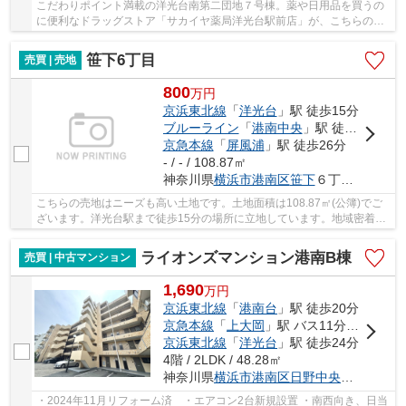
こだわりポイント満載の洋光台南第二団地７号棟。薬や日用品を買うの
に便利なドラッグストア「サカイヤ薬局洋光台駅前店」が、こちらの物
件から450mのところにあります。こちらの物件...
笹下6丁目
売買 | 売地
800
万
円
京浜東北線
「
洋光台
」駅 徒歩15分
ブルーライン
「
港南中央
」駅 徒歩20分
京急本線
「
屏風浦
」駅 徒歩26分
- / - / 108.87㎡
神奈川県
横浜市港南区
笹下
６丁目22
こちらの売地はニーズも高い土地です。土地面積は108.87㎡(公簿)でご
ざいます。洋光台駅まで徒歩15分の場所に立地しています。地域密着の
不動産会社である当社が、お客様の不動産探し...
ライオンズマンション港南B棟
売買 | 中古マンション
1,690
万
円
京浜東北線
「
港南台
」駅 徒歩20分
京急本線
「
上大岡
」駅 バス11分 「日野」 停歩4分
京浜東北線
「
洋光台
」駅 徒歩24分
4階 / 2LDK / 48.28㎡
神奈川県
横浜市港南区
日野中央
２丁目39-1
・2024年11月リフォーム済 ・エアコン2台新規設置 ・南西向き、日当