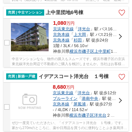
好 ■耐震基準適合証明書発行可能！（住宅ローン...
上中里団地6号棟
売買 | 中古マンション
1,080
万
円
京浜東北線
「
洋光台
」駅 バス16分 「さわの里小学校前」 停歩2分
京急本線
「
上大岡
」駅 バス21分 「さわの里小学校」 停歩2分
京急本線
「
杉田
」駅 徒歩24分
1階 / 3LK / 56.10㎡
神奈川県
横浜市磯子区
上中里町
1028
中古マンションなら、物件の購入もスムーズです。横浜市磯子区の京浜
東北線洋光台周辺で不動産のご購入を検討しませんか。当社はお客様の
ご希望に適した物件をご紹介します。お気軽に...
イデアスコート洋光台 １号棟
売買 | 新築一戸建
8,680
万
円
京浜東北線
「
洋光台
」駅 徒歩12分
ブルーライン
「
港南中央
」駅 徒歩27分
京急本線
「
屏風浦
」駅 徒歩27分
- / 4LDK / 114.52㎡
神奈川県
横浜市磯子区
洋光台
２丁目18-34
ぜひ一度見ていただきたい、「イデアスコート洋光台 １号棟」です。
家から270mのところに、薬や日用品を買うのに便利なことぶき薬局洋光