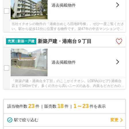
過去掲載物件
当社イチオシの物件の「港南台めじろ団地8号棟」。ぜひ一度ご覧くださ
い。駅から徒歩11分に位置する物件です。築47年の中古マンションで
す。横浜市港南区で不動産情報をお探しなら、京...
新築戸建・港南台９丁目
売買 | 新築一戸建
過去掲載物件
「新築戸建・港南台９丁目」のここがイチオシ。LOPIA(ロピア) 港南台
店まで340mです。多くの方から高いニーズのある、内装もピカピカの新
築戸建ての物件です。駅まで徒歩11分の物件で...
23
18
1～23
該当物件数
件
販売数
件
件を表示
駅で絞り込む
変更