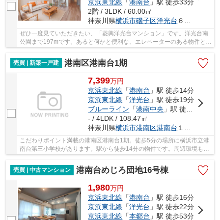
京浜東北線
「
港南台
」駅 徒歩33分
2階 / 3LDK / 60.00㎡
神奈川県
横浜市磯子区
洋光台
６丁目1-15
ぜひ一度見ていただきたい、「菱興洋光台マンション」です。洋光台南
公園まで197mです。あると何かと便利な、エレベーターのある物件とな
っています。この物件は快適な室内環境が魅力...
港南区港南台1期
売買 | 新築一戸建
7,399
万
円
京浜東北線
「
港南台
」駅 徒歩14分
京浜東北線
「
洋光台
」駅 徒歩19分
ブルーライン
「
港南中央
」駅 徒歩37分
- / 4LDK / 108.47㎡
神奈川県
横浜市港南区
港南台
１丁目29-21
こだわりポイント満載の港南区港南台1期。徒歩5分の場所に横浜市立港
南台第三小学校があります。駅から徒歩14分の物件です。周辺環境も良
好で、魅力的な住環境のある、令和8年6月築の...
港南台めじろ団地16号棟
売買 | 中古マンション
1,980
万
円
京浜東北線
「
港南台
」駅 徒歩16分
京浜東北線
「
洋光台
」駅 徒歩22分
京浜東北線
「
本郷台
」駅 徒歩53分