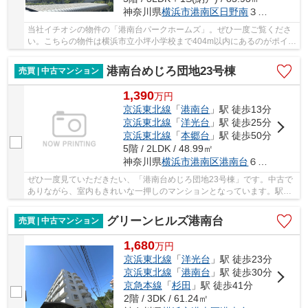
神奈川県
横浜市港南区
日野南
３丁目6-5
当社イチオシの物件の「港南台パークホームズ」。ぜひ一度ご覧くださ
い。こちらの物件は横浜市立小坪小学校まで404m以内にあるのがポイン
トです。駅徒歩10分の物件です。中古マンショ...
港南台めじろ団地23号棟
売買 | 中古マンション
1,390
万
円
京浜東北線
「
港南台
」駅 徒歩13分
京浜東北線
「
洋光台
」駅 徒歩25分
京浜東北線
「
本郷台
」駅 徒歩50分
5階 / 2LDK / 48.99㎡
神奈川県
横浜市港南区
港南台
６丁目1-23
ぜひ一度見ていただきたい、「港南台めじろ団地23号棟」です。中古で
ありながら、室内もきれいな一押しのマンションとなっています。駅ま
で徒歩13分の場所に立地しています。横浜市港...
グリーンヒルズ港南台
売買 | 中古マンション
1,680
万
円
京浜東北線
「
洋光台
」駅 徒歩23分
京浜東北線
「
港南台
」駅 徒歩30分
京急本線
「
杉田
」駅 徒歩41分
2階 / 3DK / 61.24㎡