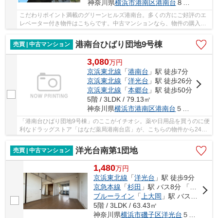
神奈川県
横浜市港南区
港南台
８丁目39-28
こだわりポイント満載のグリーンヒルズ港南台。多くの方にご好評のエ
レベーター付き物件はこちらです。中古マンションなら、物件の購入も
スムーズです。不動産のことでお悩みなら、先...
港南台ひばり団地9号棟
売買 | 中古マンション
3,080
万
円
京浜東北線
「
港南台
」駅 徒歩7分
京浜東北線
「
洋光台
」駅 徒歩26分
京浜東北線
「
本郷台
」駅 徒歩50分
5階 / 3LDK / 79.13㎡
神奈川県
横浜市港南区
港南台
５丁目1-9
「港南台ひばり団地9号棟」のここがイチオシ。薬や日用品を買うのに便
利なドラッグストア「はなだ薬局港南台店」が、こちらの物件から242m
のところにあります。中古ながらも綺麗な室内...
洋光台南第1団地
売買 | 中古マンション
1,480
万
円
京浜東北線
「
洋光台
」駅 徒歩9分
京急本線
「
杉田
」駅 バス8分 「洋光台駅前」 停歩6分
ブルーライン
「
上大岡
」駅 バス22分 「洋光台駅前」 停歩6分
5階 / 3LDK / 63.43㎡
神奈川県
横浜市磯子区
洋光台
５丁目4