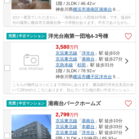
1階 / 2LDK / 46.42㎡
神奈川県
横浜市港南区
港南台
６丁目1-16
ぜひ一度見ていただきたい、「港南台めじろ団地16号棟」です。徒歩6
分の場所に横浜市立港南台第一小学校があります。中古でありながら、
綺麗で機能的な設備のあるマンションです。不動...
洋光台南第一団地4-3号棟
売買 | 中古マンション
3,580
万
円
京浜東北線
「
洋光台
」駅 徒歩5分
京浜東北線
「
港南台
」駅 徒歩27分
京急本線
「
杉田
」駅 徒歩31分
1階 / 3LDK / 78.92㎡
神奈川県
横浜市磯子区
洋光台
５丁目4-3
こちらの物件はコンビニまで392mにあります。横浜銀行洋光台支店が歩
いて281mのところにあります。住んでいて心地の良い中古マンションで
魅力的です。駅徒歩5分というアクセスの良さが...
港南台パークホームズ
売買 | 中古マンション
2,799
万
円
京浜東北線
「
港南台
」駅 徒歩10分
京浜東北線
「
本郷台
」駅 徒歩33分
京浜東北線
「
洋光台
」駅 徒歩37分
5階 / 3LDK＋1S(納戸) / 85.93㎡