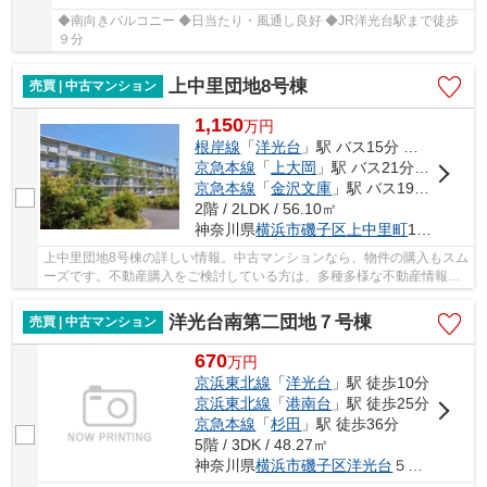
◆南向きバルコニー ◆日当たり・風通し良好 ◆JR洋光台駅まで徒歩
９分
上中里団地8号棟
売買 | 中古マンション
1,150
万
円
根岸線
「
洋光台
」駅 バス15分 「さわの里小学校前」 停歩2分
京急本線
「
上大岡
」駅 バス21分 「さわの里小学校前」 停歩2分
京急本線
「
金沢文庫
」駅 バス19分 「上中里郵便局前」 停歩8分
2階 / 2LDK / 56.10㎡
神奈川県
横浜市磯子区
上中里町
1028
上中里団地8号棟の詳しい情報。中古マンションなら、物件の購入もスム
ーズです。不動産購入をご検討している方は、多種多様な不動産情報を
取り扱う当社にご用命ください。お客様が希望...
洋光台南第二団地７号棟
売買 | 中古マンション
670
万
円
京浜東北線
「
洋光台
」駅 徒歩10分
京浜東北線
「
港南台
」駅 徒歩25分
京急本線
「
杉田
」駅 徒歩36分
5階 / 3DK / 48.27㎡
神奈川県
横浜市磯子区
洋光台
５丁目6-2