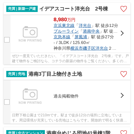
台店があります。憧れの吹き抜け空間のある物...
イデアスコート洋光台 2号棟
売買 | 新築一戸建
8,980
万
円
京浜東北線
「
洋光台
」駅 徒歩12分
ブルーライン
「
港南中央
」駅 徒歩27分
京急本線
「
屏風浦
」駅 徒歩27分
- / 3LDK / 125.60㎡
神奈川県
横浜市磯子区
洋光台
２丁目18-34
ぜひ一度見ていただきたい、「イデアスコート洋光台 2号棟」です。戸
建て物件をご検討なら、コチラの新築の物件をご覧ください。多くの方
に好評の物件で、2026年3月築となっています...
港南3丁目上物付き土地
売買 | 売地
過去掲載物件
日野下根公園まで210mです。駅まで徒歩12分の場所に立地していま
す。周辺環境が充実している売地はこちらです。開放的で明るく快適に
過ごすことができる第一種低層住居専用地域は、ニ...
港南台めじろ団地41号棟1階
売買 | 中古マンション