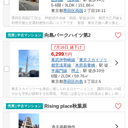
5-6階 / 3LDK / 151.86㎡
東京都
墨田区
両国
２丁目18-11
墨田区両国2丁目は、JR総武中央線「両国」駅徒歩3分、都営大江戸線も
利用可能な交通利便性の高いエリアです。 新宿・東京方面へ乗り換え少
なくアクセスでき、通勤・通学の選択肢が広が...
向島パークハイツ第2
売買 | 中古マンション
7月16日 値下げ
6,299
万
円
東武伊勢崎線
「
東京スカイツリー
」駅 徒
都営浅草線
「
本所吾妻橋
」駅 徒歩9分
半蔵門線
「
押上
」駅 徒歩10分
6階 / 2LDK / 59.76㎡
東京都
墨田区
向島
３丁目2-5
東京スカイツリーを身近に感じられるロケーションと、隅田川沿いの穏
やかな空気が調和する住環境。 周辺には昔ながらの街並みと新しい街の
魅力が共存し、日常の中にほどよい賑わいと落...
Rising place秋葉原
売買 | 中古マンション
過去掲載物件