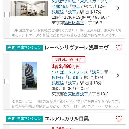
東武伊勢崎線
「
東京スカイツリー
」駅 徒
半蔵門線
「
押上
」駅 徒歩12分
銀座線
「
浅草
」駅 徒歩17分
11階 / 2DK＋1S(納戸) / 58.50㎡
東京都
墨田区
業平
１丁目6-3
《中国語対応可♪お気軽にご連絡ください》 墨田区業平は、東京を代表
するランドマークを身近に感じながら暮らせる魅力的なエリアです。 東
京スカイツリーや東京ソラマチを日常使いで...
レーベンリヴァーレ浅草エヴァ―プライド
売買 | 中古マンション
8月6日 値下げ
1
2,490
億
万
円
つくばエクスプレス
「
浅草
」駅 徒歩2分
銀座線
「
田原町
」駅 徒歩9分
銀座線
「
浅草
」駅 徒歩13分
3階 / 3LDK / 68.05㎡
東京都
台東区
西浅草
３丁目18-5
浅草エリアは、下町の温かさと都心へのアクセスを両立できる街です。
昔ながらの商店や飲食店が残る一方で、日常使いのスーパーやドラッグ
ストアも揃い、生活環境は非常に充実していま...
エルアルカサル目黒
売買 | 中古マンション