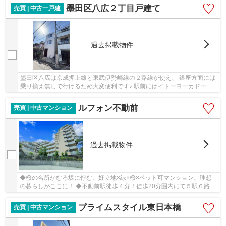
墨田区八広２丁目戸建て
売買 | 中古一戸建
過去掲載物件
墨田区八広は京成押上線と東武伊勢崎線の２路線が使え、 銀座方面には
乗り換え無しで行けるため大変便利です♪ 駅前にはイトーヨーカドーが
あるので仕事帰りのお買い物も便利。 周辺は...
ルフォン不動前
売買 | 中古マンション
過去掲載物件
◆桜の名所かむろ坂に佇む、好立地×緑×桜×ペット可マンション、理想
の暮らしがここに！ ◆不動前駅徒歩４分！徒歩20分圏内にて５駅６路線
利用可能！目黒駅までも徒歩圏内！ ◆総戸数143戸...
プライムスタイル東日本橋
売買 | 中古マンション