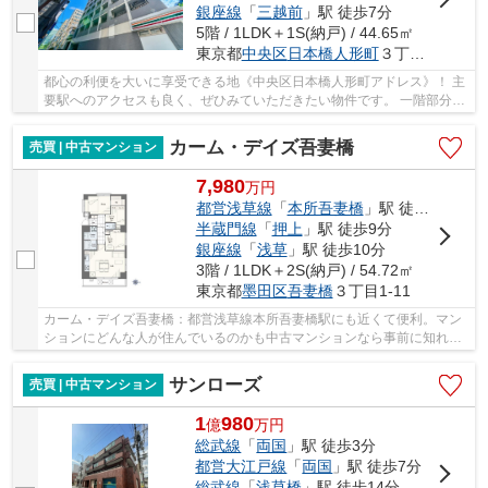
銀座線
「
三越前
」駅 徒歩7分
5階 / 1LDK＋1S(納戸) / 44.65㎡
東京都
中央区
日本橋人形町
３丁目1-2
都心の利便を大いに享受できる地《中央区日本橋人形町アドレス》！ 主
要駅へのアクセスも良く、ぜひみていただきたい物件です。 一階部分に
コンビニがある等、日常生活に便利な施設が...
カーム・デイズ吾妻橋
売買 | 中古マンション
7,980
万
円
都営浅草線
「
本所吾妻橋
」駅 徒歩1分
半蔵門線
「
押上
」駅 徒歩9分
銀座線
「
浅草
」駅 徒歩10分
3階 / 1LDK＋2S(納戸) / 54.72㎡
東京都
墨田区
吾妻橋
３丁目1-11
カーム・デイズ吾妻橋：都営浅草線本所吾妻橋駅にも近くて便利。マン
ションにどんな人が住んでいるのかも中古マンションなら事前に知れま
す。こちらはエレベーター付き物件です。駅へ...
サンローズ
売買 | 中古マンション
1
980
億
万
円
総武線
「
両国
」駅 徒歩3分
都営大江戸線
「
両国
」駅 徒歩7分
総武線
「
浅草橋
」駅 徒歩14分