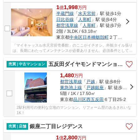
1
1,998
億
万
円
半蔵門線
「
水天宮前
」駅 徒歩1分
日比谷線
「
人形町
」駅 徒歩4分
都営浅草線
「
人形町
」駅 徒歩7分
2階 / 3LDK / 63.18㎡
東京都
中央区
日本橋蛎殻町
２丁目5-12
「マイキャッスル水天宮前壱番館」のここがイチオシ。外観タイル張り
は、長期にわたってメンテナンスが必要ありません。必須条件として挙
げる方が多い、エレベーター付きの物件です。...
五反田ダイヤモンドマンション 5階
売買 | 中古マンション
1,480
万
円
都営浅草線
「
戸越
」駅 徒歩8分
東急池上線
「
戸越銀座
」駅 徒歩8分
5階 / 1K / 17.50㎡
東京都
品川区
西五反田
６丁目25-2
2駅利用可の便利な立地のマンション。リフォーム歴のあるきれいな
1K！
銀座二丁目レジデンス
売買 | 店舗
1
2,800
億
万
円