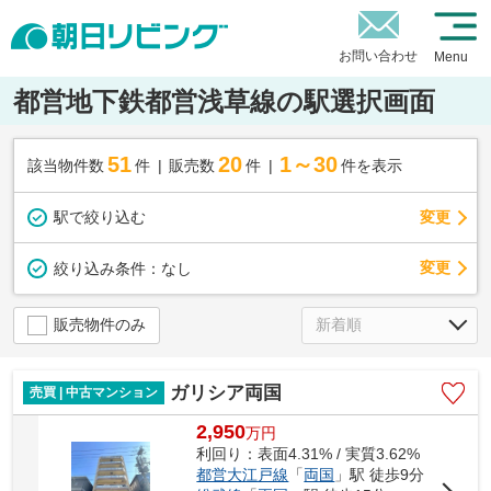
お問い合わせ
Menu
都営地下鉄都営浅草線の駅選択画面
51
20
1～30
該当物件数
件
販売数
件
件を表示
駅で絞り込む
変更
変更
絞り込み条件：
なし
販売物件のみ
ガリシア両国
売買 | 中古マンション
2,950
万
円
利回り：表面4.31% / 実質3.62%
都営大江戸線
「
両国
」駅 徒歩9分