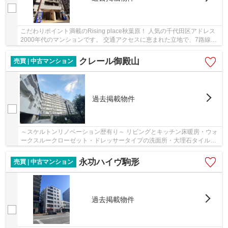
こだわりポイント満載のRising place秋葉原！ 人気の千代田区アドレス
2000年代のマンションです。 交通アクセスに恵まれた立地で、7路線利
用可能な好立地の物件です。 JR山手線「秋葉...
クレール御殿山
売買 | 中古マンション
過去掲載物件
～スケルトンリノベーション歴有り～ リビングとキッチン床暖房・ウォ
ークスルークローゼット・ドレッサータイプの洗面所・大理石タイルの
壁などこだわりの詰まったお部屋！
永功ハイヴ駒形
売買 | 中古マンション
過去掲載物件