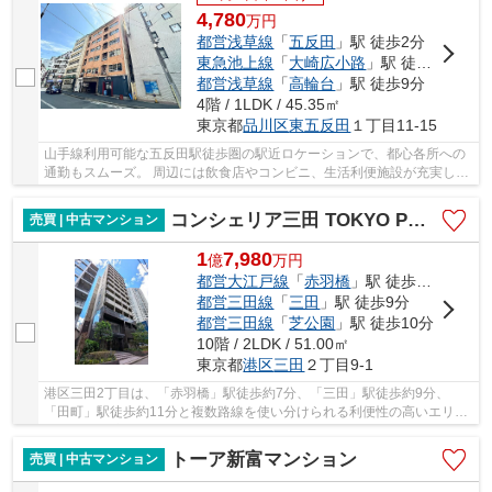
4,780
万
円
都営浅草線
「
五反田
」駅 徒歩2分
東急池上線
「
大崎広小路
」駅 徒歩9分
都営浅草線
「
高輪台
」駅 徒歩9分
4階 / 1LDK / 45.35㎡
東京都
品川区
東五反田
１丁目11-15
山手線利用可能な五反田駅徒歩圏の駅近ロケーションで、都心各所への
通勤もスムーズ。 周辺には飲食店やコンビニ、生活利便施設が充実して
おり、仕事帰りの外食や日常の買い物にも便利...
コンシェリア三田 TOKYO PREMIUM
売買 | 中古マンション
1
7,980
億
万
円
都営大江戸線
「
赤羽橋
」駅 徒歩8分
都営三田線
「
三田
」駅 徒歩9分
都営三田線
「
芝公園
」駅 徒歩10分
10階 / 2LDK / 51.00㎡
東京都
港区
三田
２丁目9-1
港区三田2丁目は、「赤羽橋」駅徒歩約7分、「三田」駅徒歩約9分、
「田町」駅徒歩約11分と複数路線を使い分けられる利便性の高いエリア
です。 都内主要ビジネスエリアへのアクセスがし...
トーア新富マンション
売買 | 中古マンション