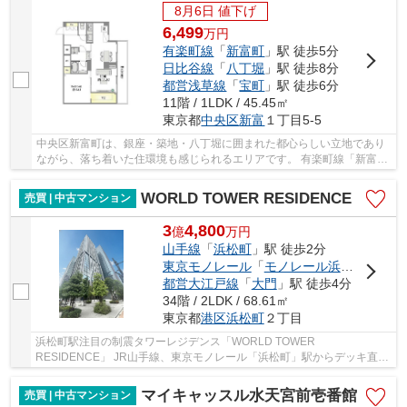
8月6日 値下げ
6,499
万
円
有楽町線
「
新富町
」駅 徒歩5分
日比谷線
「
八丁堀
」駅 徒歩8分
都営浅草線
「
宝町
」駅 徒歩6分
11階 / 1LDK / 45.45㎡
東京都
中央区
新富
１丁目5-5
中央区新富町は、銀座・築地・八丁堀に囲まれた都心らしい立地であり
ながら、落ち着いた住環境も感じられるエリアです。 有楽町線「新富
町」駅を使えば有楽町・銀座方面へ出やすく、日...
WORLD TOWER RESIDENCE
売買 | 中古マンション
3
4,800
億
万
円
山手線
「
浜松町
」駅 徒歩2分
東京モノレール
「
モノレール浜松町
」駅 
都営大江戸線
「
大門
」駅 徒歩4分
34階 / 2LDK / 68.61㎡
東京都
港区
浜松町
２丁目
浜松町駅注目の制震タワーレジデンス「WORLD TOWER
RESIDENCE」 JR山手線、東京モノレール「浜松町」駅からデッキ直通
で天候に左右されずマンションエントランスまでアクセス可能です...
マイキャッスル水天宮前壱番館
売買 | 中古マンション