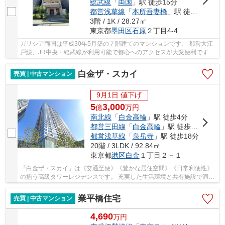
総武線
「
両国
」駅 徒歩15分
都営浅草線
「
本所吾妻橋
」駅 徒歩17分
3階 / 1K / 28.27㎡
東京都
墨田区
石原
２丁目4-4
ガリシア両国は平成30年5月築の７階建てのマンションです。 都営大江
戸線、JR中央・総武線が利用可能で都心へのアクセスが大変便利です。
住みやすい街として人気が高く、近隣にスーパ...
白金ザ・スカイ
売買 | 中古マンション
9月1日 値下げ
5
3,000
億
万
円
南北線
「
白金高輪
」駅 徒歩4分
都営三田線
「
白金高輪
」駅 徒歩4分
都営浅草線
「
泉岳寺
」駅 徒歩18分
20階 / 3LDK / 92.84㎡
東京都
港区
白金
１丁目２－１
『白金ザ・スカイ』は《交通至便》《豊かな居住空間》《日常利便性》
の揃う高級タワーレジデンスです。 充実した生活環境と共有施設で満足
度の高い物件です。 港区で物件をお探しでし...
業平橋住宅
売買 | 中古マンション
4,690
万
円