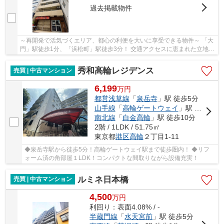
過去掲載物件
～再開発で活気づくエリア、都心の利便を大いに享受できる物件～ 「大
門」駅徒歩1分、「浜松町」駅徒歩3分！ 交通アクセスに恵まれた立地
で、主要駅へスムーズに移動が可能です。 ご不...
秀和高輪レジデンス
売買 | 中古マンション
6,199
万
円
都営浅草線
「
泉岳寺
」駅 徒歩5分
山手線
「
高輪ゲートウェイ
」駅 徒歩9分
南北線
「
白金高輪
」駅 徒歩10分
2階 / 1LDK / 51.75㎡
東京都
港区
高輪
２丁目1-11
◆泉岳寺駅から徒歩5分！高輪ゲートウェイ駅まで徒歩圏内！ ◆リフ
ォーム済の角部屋１LDK！コンパクトな間取りながら設備充実！
ルミネ日本橋
売買 | 中古マンション
4,500
万
円
利回り：表面4.08% / -
半蔵門線
「
水天宮前
」駅 徒歩5分