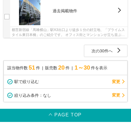
過去掲載物件
都営新宿線「馬喰横山」駅A3出口より徒歩１分の好立地、「プライムス
タイル東日本橋」のご紹介です。 オフィス街とマンションが立ち並ぶ静
かな街並みです。 コンビニや郵便局が至近で...
次の30件へ
51
20
1～30
該当物件数
件
販売数
件
件を表示
駅で絞り込む
変更
変更
絞り込み条件：
なし
PAGE TOP