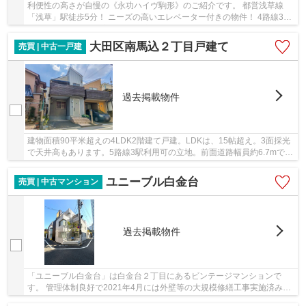
利便性の高さが自慢の《永功ハイヴ駒形》のご紹介です。 都営浅草線
「浅草」駅徒歩5分！ ニーズの高いエレベーター付きの物件！ 4路線3駅
を日常利用可能で、主要駅へ快適にアクセス！ ...
大田区南馬込２丁目戸建て
売買 | 中古一戸建
過去掲載物件
建物面積90平米超えの4LDK2階建て戸建。LDKは、15帖超え。3面採光
で天井高もあります。5路線3駅利用可の立地。前面道路幅員約6.7mで駐
車もしやすく、近隣公園も多く住環境良好です。
ユニーブル白金台
売買 | 中古マンション
過去掲載物件
「ユニーブル白金台」は白金台２丁目にあるビンテージマンションで
す。 管理体制良好で2021年4月には外壁等の大規模修繕工事実施済みで
す。 港区で物件をお探しでしたらお気軽に当社...