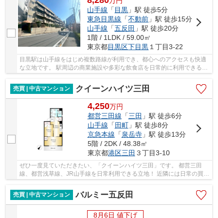
8,280
万
円
山手線
「
目黒
」駅 徒歩5分
東急目黒線
「
不動前
」駅 徒歩15分
山手線
「
五反田
」駅 徒歩20分
1階 / 1LDK / 59.00㎡
東京都
目黒区
下目黒
１丁目3-22
目黒駅は山手線をはじめ複数路線が利用でき、都心へのアクセスも快適
な立地です。 駅周辺の商業施設や多彩な飲食店を日常的に利用できる利
便性を備えつつ、マンション周辺は交通量も比...
クイーンハイツ三田
売買 | 中古マンション
4,250
万
円
都営三田線
「
三田
」駅 徒歩6分
山手線
「
田町
」駅 徒歩8分
京急本線
「
泉岳寺
」駅 徒歩13分
5階 / 2DK / 48.38㎡
東京都
港区
三田
３丁目3-10
ぜひ一度見ていただきたい、「クイーンハイツ三田」です。 都営三田
線、都営浅草線、JR山手線を日常利用できる立地！ 近隣には日常の買い
物に便利な施設が整った住環境良好エリアです...
バルミー五反田
売買 | 中古マンション
8月6日 値下げ