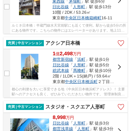
東西線
「
茅場町
」駅 徒歩6分
日比谷線
「
人形町
」駅 徒歩13分
10階 / 2DK / 53.26㎡
東京都
中央区
日本橋箱崎町
16-11
ルミネ日本橋：半蔵門線水天宮前駅にも近くて便利。駅から徒歩5分の所
にある物件です。こちらの物件にはエレベーターがあります。地上11階
建てなので、開放感もあります。交通アクセス...
アクシア日本橋
売買 | 中古マンション
1
2,498
億
万
円
都営新宿線
「
浜町
」駅 徒歩1分
日比谷線
「
人形町
」駅 徒歩5分
総武本線
「
馬喰町
」駅 徒歩10分
2階 / 1LDK＋1S(納戸) / 59.64㎡
東京都
中央区
日本橋浜町
２丁目３４－１
都心の利便を大いに享受できる地《中央区日本橋浜町アドレス》！ 主要
駅へのアクセスも良く、ぜひみていただきたい物件です。 管理体制良好
のデザイナーズマンションで、フロントサー...
スタジオ・スクエア人形町
売買 | 中古マンション
8,998
万
円
日比谷線
「
人形町
」駅 徒歩3分
都営浅草線
「
人形町
」駅 徒歩3分