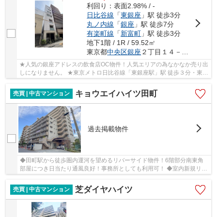
利回り：表面2.98% / -
日比谷線
「
東銀座
」駅 徒歩3分
丸ノ内線
「
銀座
」駅 徒歩7分
有楽町線
「
新富町
」駅 徒歩3分
地下1階 / 1R / 59.52㎡
東京都
中央区
銀座
２丁目１４－１６
★人気の銀座アドレスの飲食店OC物件！人気エリアの為なかなか売り出
しになりません。 ★東京メトロ日比谷線「東銀座駅」駅 徒歩３分・東京
メトロ丸の内線「銀座駅」駅徒歩７分 の好立地...
キョウエイハイツ田町
売買 | 中古マンション
過去掲載物件
◆田町駅から徒歩圏内運河を望めるリバーサイド物件！6階部分南東角
部屋につき日当たり通風良好！事務所としても利用可！ ◆室内新規リノ
ベーション済！家具・エアコン付き！
芝ダイヤハイツ
売買 | 中古マンション