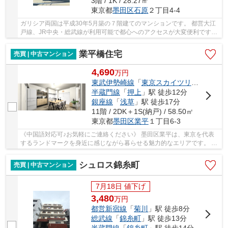
3階 / 1K / 28.27㎡
東京都
墨田区
石原
２丁目4-4
ガリシア両国は平成30年5月築の７階建てのマンションです。 都営大江
戸線、JR中央・総武線が利用可能で都心へのアクセスが大変便利です。
住みやすい街として人気が高く、近隣にスーパ...
業平橋住宅
売買 | 中古マンション
4,690
万
円
東武伊勢崎線
「
東京スカイツリー
」駅 徒
半蔵門線
「
押上
」駅 徒歩12分
銀座線
「
浅草
」駅 徒歩17分
11階 / 2DK＋1S(納戸) / 58.50㎡
東京都
墨田区
業平
１丁目6-3
《中国語対応可♪お気軽にご連絡ください》 墨田区業平は、東京を代表
するランドマークを身近に感じながら暮らせる魅力的なエリアです。 東
京スカイツリーや東京ソラマチを日常使いで...
シュロス錦糸町
売買 | 中古マンション
7月18日 値下げ
3,480
万
円
都営新宿線
「
菊川
」駅 徒歩8分
総武線
「
錦糸町
」駅 徒歩13分