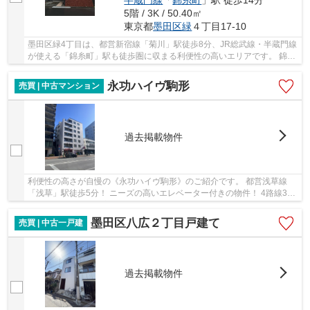
半蔵門線
「
錦糸町
」駅 徒歩14分
5階 / 3K / 50.40㎡
東京都
墨田区
緑
４丁目17-10
墨田区緑4丁目は、都営新宿線「菊川」駅徒歩8分、JR総武線・半蔵門線
が使える「錦糸町」駅も徒歩圏に収まる利便性の高いエリアです。 錦糸
町方面へ出れば大型商業施設や飲食店が揃い、...
永功ハイヴ駒形
売買 | 中古マンション
過去掲載物件
利便性の高さが自慢の《永功ハイヴ駒形》のご紹介です。 都営浅草線
「浅草」駅徒歩5分！ ニーズの高いエレベーター付きの物件！ 4路線3駅
を日常利用可能で、主要駅へ快適にアクセス！ ...
墨田区八広２丁目戸建て
売買 | 中古一戸建
過去掲載物件