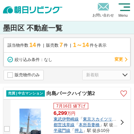
お問い合わせ
Menu
墨田区 不動産一覧
14
7
1～14
該当物件数
件
販売数
件
件を表示
変更
絞り込み条件：
なし
販売物件のみ
向島パークハイツ第2
売買 | 中古マンション
7月16日 値下げ
6,299
万
円
東武伊勢崎線
「
東京スカイツリー
」駅 徒
都営浅草線
「
本所吾妻橋
」駅 徒歩9分
半蔵門線
「
押上
」駅 徒歩10分