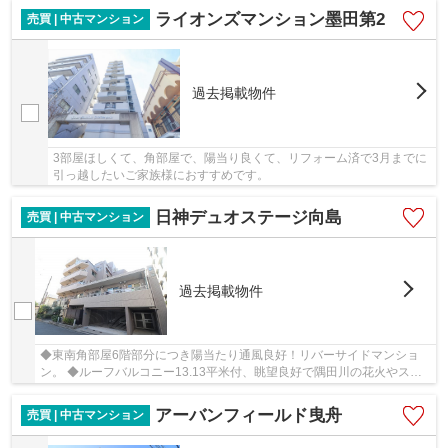
ライオンズマンション墨田第2
売買 | 中古マンション
過去掲載物件
3部屋ほしくて、角部屋で、陽当り良くて、リフォーム済で3月までに
引っ越したいご家族様におすすめです。
日神デュオステージ向島
売買 | 中古マンション
過去掲載物件
◆東南角部屋6階部分につき陽当たり通風良好！リバーサイドマンショ
ン。 ◆ルーフバルコニー13.13平米付、眺望良好で隅田川の花火やスカ
イツリーが望めます。(気象状況によります) ◆嬉し...
アーバンフィールド曳舟
売買 | 中古マンション