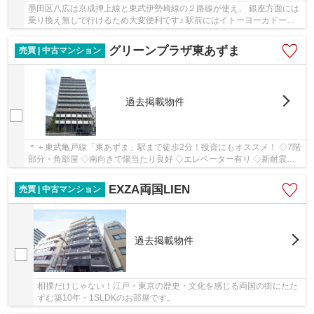
墨田区八広は京成押上線と東武伊勢崎線の２路線が使え、 銀座方面には
乗り換え無しで行けるため大変便利です♪ 駅前にはイトーヨーカドーが
あるので仕事帰りのお買い物も便利。 周辺は...
グリーンプラザ東あずま
売買 | 中古マンション
過去掲載物件
＊＋東武亀戸線「東あずま」駅まで徒歩2分！投資にもオススメ！ ◇7階
部分・角部屋 ◇南向きで陽当たり良好 ◇エレベーター有り ◇新耐震基
準 ◆近隣にコンビニ、スーパーあり ◆オートロッ...
EXZA両国LIEN
売買 | 中古マンション
過去掲載物件
相撲だけじゃない！江戸・東京の歴史・文化を感じる両国の街にたた
ずむ築10年・1SLDKのお部屋です。