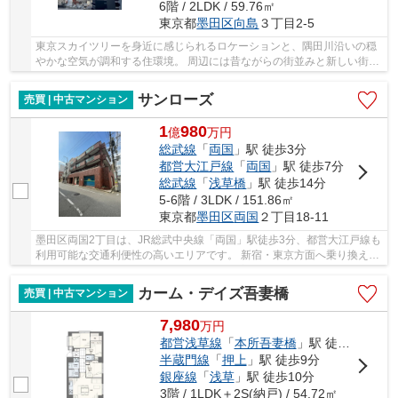
6階 / 2LDK / 59.76㎡
東京都
墨田区
向島
３丁目2-5
東京スカイツリーを身近に感じられるロケーションと、隅田川沿いの穏
やかな空気が調和する住環境。 周辺には昔ながらの街並みと新しい街の
魅力が共存し、日常の中にほどよい賑わいと落...
サンローズ
売買 | 中古マンション
1
980
億
万
円
総武線
「
両国
」駅 徒歩3分
都営大江戸線
「
両国
」駅 徒歩7分
総武線
「
浅草橋
」駅 徒歩14分
5-6階 / 3LDK / 151.86㎡
東京都
墨田区
両国
２丁目18-11
墨田区両国2丁目は、JR総武中央線「両国」駅徒歩3分、都営大江戸線も
利用可能な交通利便性の高いエリアです。 新宿・東京方面へ乗り換え少
なくアクセスでき、通勤・通学の選択肢が広が...
カーム・デイズ吾妻橋
売買 | 中古マンション
7,980
万
円
都営浅草線
「
本所吾妻橋
」駅 徒歩1分
半蔵門線
「
押上
」駅 徒歩9分
銀座線
「
浅草
」駅 徒歩10分
3階 / 1LDK＋2S(納戸) / 54.72㎡