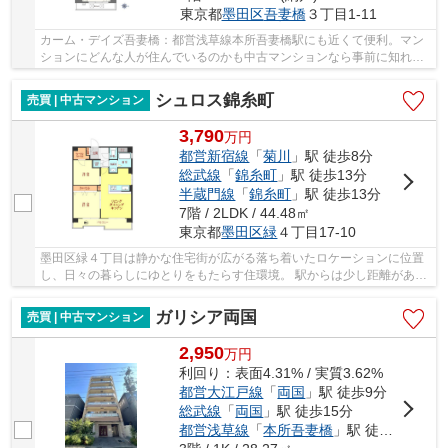
東京都
墨田区
吾妻橋
３丁目1-11
カーム・デイズ吾妻橋：都営浅草線本所吾妻橋駅にも近くて便利。マン
ションにどんな人が住んでいるのかも中古マンションなら事前に知れま
す。こちらはエレベーター付き物件です。駅へ...
シュロス錦糸町
売買 | 中古マンション
3,790
万
円
都営新宿線
「
菊川
」駅 徒歩8分
総武線
「
錦糸町
」駅 徒歩13分
半蔵門線
「
錦糸町
」駅 徒歩13分
7階 / 2LDK / 44.48㎡
東京都
墨田区
緑
４丁目17-10
墨田区緑４丁目は静かな住宅街が広がる落ち着いたロケーションに位置
し、日々の暮らしにゆとりをもたらす住環境。 駅からは少し距離がある
分、周辺は穏やかな雰囲気が保たれており、静...
ガリシア両国
売買 | 中古マンション
2,950
万
円
利回り：表面4.31% / 実質3.62%
都営大江戸線
「
両国
」駅 徒歩9分
総武線
「
両国
」駅 徒歩15分
都営浅草線
「
本所吾妻橋
」駅 徒歩17分