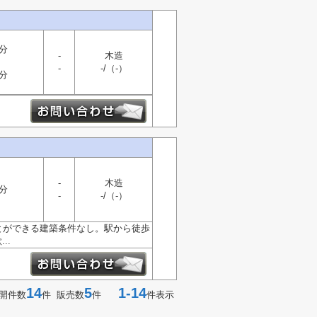
分
-
木造
山
-
-/（-）
分
-
木造
分
-
-/（-）
ことができる建築条件なし。駅から徒歩
..
14
5
1-14
開件数
件 販売数
件
件表示