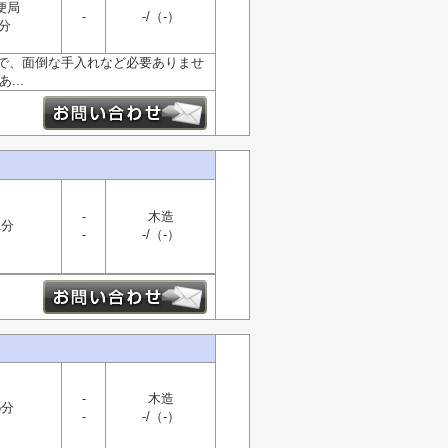
便局
-
-/（-）
分
で、面倒な手入れなど必要ありませ
...
-
木造
1分
-
-/（-）
-
木造
5分
-
-/（-）