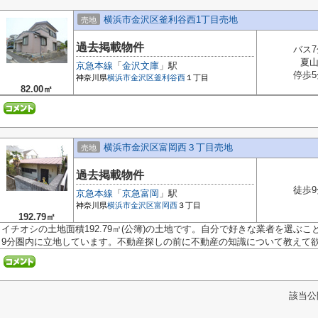
横浜市金沢区釜利谷西1丁目売地
売地
過去掲載物件
バス7
夏
京急本線
「
金沢文庫
」駅
停歩5
神奈川県
横浜市金沢区
釜利谷西
１丁目
82.00㎡
横浜市金沢区富岡西３丁目売地
売地
過去掲載物件
徒歩9
京急本線
「
京急富岡
」駅
神奈川県
横浜市金沢区
富岡西
３丁目
192.79㎡
イチオシの土地面積192.79㎡(公簿)の土地です。自分で好きな業者を選ぶ
9分圏内に立地しています。不動産探しの前に不動産の知識について教えて欲.
該当公