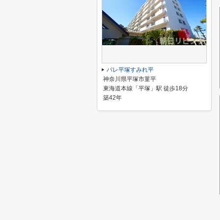
パレ平塚すみれ平
神奈川県平塚市菫平
東海道本線「平塚」駅 徒歩18分
築42年