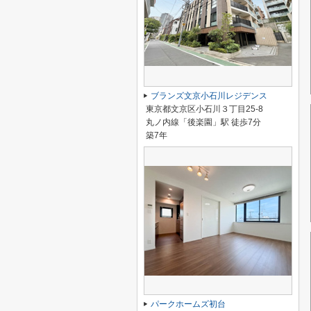
ブランズ文京小石川レジデンス
東京都文京区小石川３丁目25-8
丸ノ内線「後楽園」駅 徒歩7分
築7年
パークホームズ初台