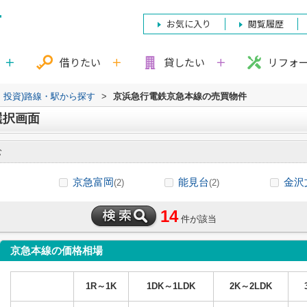
お気に入り
閲覧履歴
借りたい
貸したい
リフォ
・投資)路線・駅から探す
>
京浜急行電鉄京急本線の売買物件
選択画面
む
京急富岡
能見台
金沢
(2)
(2)
14
件が該当
京急本線の価格相場
1R～1K
1DK～1LDK
2K～2LDK