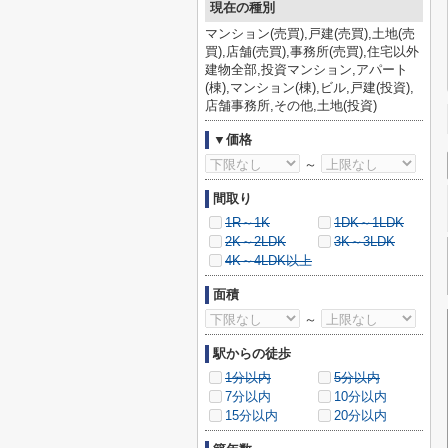
現在の種別
マンション(売買),戸建(売買),土地(売
買),店舗(売買),事務所(売買),住宅以外
建物全部,投資マンション,アパート
(棟),マンション(棟),ビル,戸建(投資),
店舗事務所,その他,土地(投資)
▼価格
～
間取り
1R～1K
1DK～1LDK
2K～2LDK
3K～3LDK
4K～4LDK以上
面積
～
駅からの徒歩
1分以内
5分以内
7分以内
10分以内
15分以内
20分以内