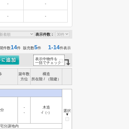
-
-
-
-
表示件数：
14
5
1-14
開件数
件 販売数
件
件表示
表示中物件を
一括でチェック
歩
築年数
構造
歩
方位
所在階 / （階建）
-
木造
9分
選択
-
-/（-）
▼
住宅分譲地内