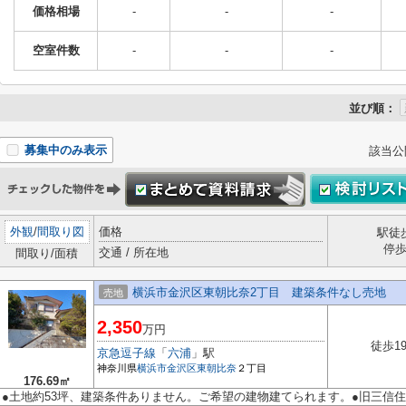
価格相場
-
-
-
空室件数
-
-
-
並び順：
募集中のみ表示
該当公
外観
/
間取り図
価格
駅徒
停
交通 / 所在地
間取り/面積
横浜市金沢区東朝比奈2丁目 建築条件なし売地
売地
2,350
万円
徒歩1
京急逗子線
「
六浦
」駅
神奈川県
横浜市金沢区
東朝比奈
２丁目
176.69㎡
●土地約53坪、建築条件ありません。ご希望の建物建てられます。●旧三信