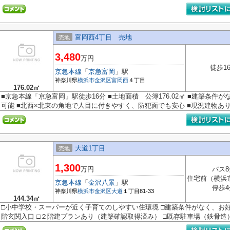
富岡西4丁目 売地
売地
3,480
万円
徒歩1
京急本線
「
京急富岡
」駅
神奈川県
横浜市金沢区
富岡西
４丁目
176.02㎡
■京急本線「京急富岡」駅徒歩16分 ■土地面積 公簿176.02㎡ ■建築条
可能 ■北西×北東の角地で人目に付きやすく、防犯面でも安心 ■現況建物あり.
大道1丁目
売地
1,300
万円
バス8
住宅前（横浜
京急本線
「
金沢八景
」駅
停歩4
神奈川県
横浜市金沢区
大道
１丁目81-33
144.34㎡
□小中学校・スーパーが近く子育てのしやすい住環境 □建築条件がなく、お好
階玄関入口 □２階建プランあり（建築確認取得済み） □既存駐車場（鉄骨造）.