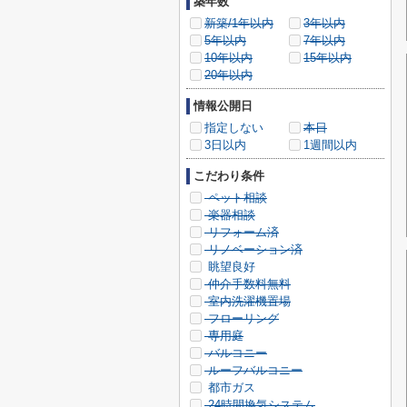
築年数
新築/1年以内
3年以内
5年以内
7年以内
10年以内
15年以内
20年以内
情報公開日
指定しない
本日
3日以内
1週間以内
こだわり条件
ペット相談
楽器相談
リフォーム済
リノベーション済
眺望良好
仲介手数料無料
室内洗濯機置場
フローリング
専用庭
バルコニー
ルーフバルコニー
都市ガス
24時間換気システム