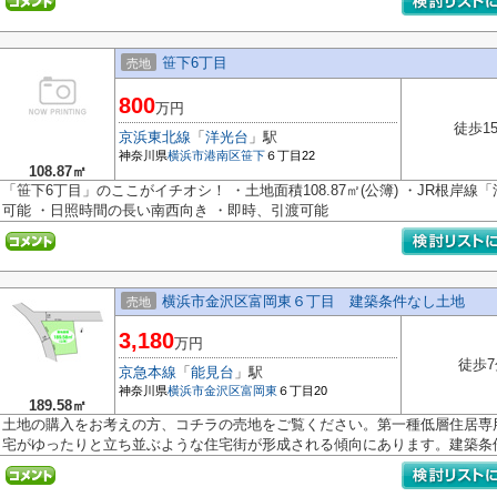
笹下6丁目
売地
800
万円
徒歩1
京浜東北線
「
洋光台
」駅
神奈川県
横浜市港南区
笹下
６丁目22
108.87㎡
「笹下6丁目」のここがイチオシ！ ・土地面積108.87㎡(公簿) ・JR根岸
可能 ・日照時間の長い南西向き ・即時、引渡可能
横浜市金沢区富岡東６丁目 建築条件なし土地
売地
3,180
万円
徒歩7
京急本線
「
能見台
」駅
神奈川県
横浜市金沢区
富岡東
６丁目20
189.58㎡
土地の購入をお考えの方、コチラの売地をご覧ください。第一種低層住居専
宅がゆったりと立ち並ぶような住宅街が形成される傾向にあります。建築条件.