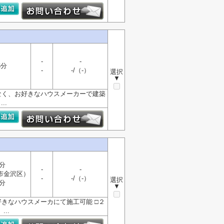
-
-
6分
-
-/（-）
選択
▼
件がなく、お好きなハウスメーカーで建築
..
分
-
-
市金沢区）
-
-/（-）
選択
分
▼
きなハウスメーカにて施工可能 □２
..