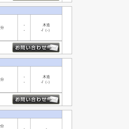
-
木造
7分
-
-/（-）
-
木造
2分
-
-/（-）
0分
-
-