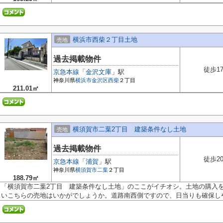
横浜市西柴２丁目土地
売地
過去掲載物件
徒歩1
京急本線
「
金沢文庫
」駅
神奈川県
横浜市金沢区
西柴
２丁目
211.01㎡
横須賀市二葉2丁目 建築条件なし土地
売地
過去掲載物件
徒歩2
京急本線
「
浦賀
」駅
神奈川県
横須賀市
二葉
２丁目
188.79㎡
「横須賀市二葉2丁目 建築条件なし土地」のここがイチオシ。土地の購入
いこちらの売地はいかがでしょうか。道路南西側ですので、日当りも確保しや.