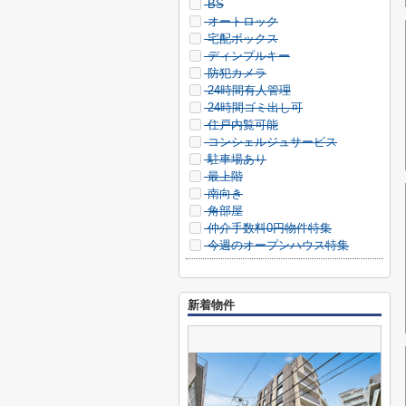
BS
オートロック
宅配ボックス
ディンプルキー
防犯カメラ
24時間有人管理
24時間ゴミ出し可
住戸内覧可能
コンシェルジュサービス
駐車場あり
最上階
南向き
角部屋
仲介手数料0円物件特集
今週のオープンハウス特集
新着物件