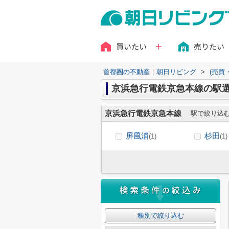
買いたい
売りたい
首都圏の不動産｜朝日リビング
>
(売買
京浜急行電鉄京急本線の駅
京浜急行電鉄京急本線
駅で絞り込
屏風浦
杉田
(1)
(1)
種別で絞り込む