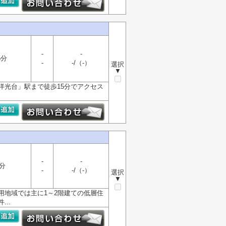
-
-
5分
-
-/（-）
選択
▼
線「洋光台」駅まで徒歩15分でアクセス
-
-
分
-
-/（-）
選択
▼
用地域では主に1～2階建ての低層住
..