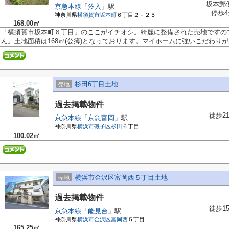
坂本郵
京急本線
「
汐入
」駅
停歩4
神奈川県
横須賀市
坂本町
６丁目２－２５
168.00㎡
「横須賀市坂本町６丁目」のここがイチオシ。綺麗に整備された売地ですの
ん。土地面積は168㎡(公簿)となっております。マイホームに強いこだわりがあ
杉田6丁目土地
売地
過去掲載物件
徒歩2
京急本線
「
京急富岡
」駅
神奈川県
横浜市磯子区
杉田
６丁目
100.02㎡
横浜市金沢区富岡西５丁目土地
売地
過去掲載物件
徒歩1
京急本線
「
能見台
」駅
神奈川県
横浜市金沢区
富岡西
５丁目
165.25㎡