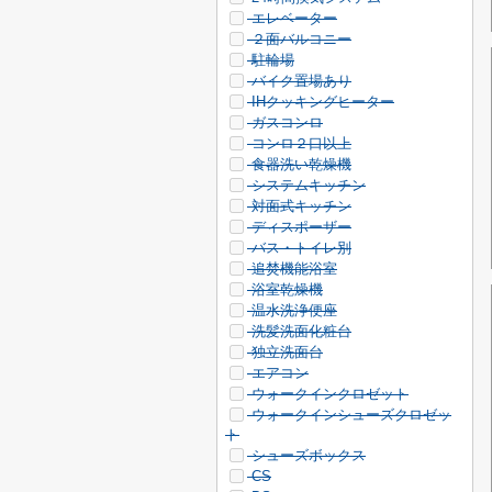
エレベーター
２面バルコニー
駐輪場
バイク置場あり
IHクッキングヒーター
ガスコンロ
コンロ２口以上
食器洗い乾燥機
システムキッチン
対面式キッチン
ディスポーザー
バス・トイレ別
追焚機能浴室
浴室乾燥機
温水洗浄便座
洗髪洗面化粧台
独立洗面台
エアコン
ウォークインクロゼット
ウォークインシューズクロゼッ
ト
シューズボックス
CS