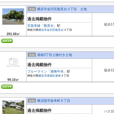
横浜市金沢区能見台３丁目 土地
売地
過去掲載物件
徒歩1
京急本線
「
能見台
」駅
神奈川県
横浜市金沢区
能見台
３丁目
201.68㎡
港南3丁目上物付き土地
売地
過去掲載物件
徒歩1
ブルーライン
「
港南中央
」駅
神奈川県
横浜市港南区
港南
３丁目
99.10㎡
横須賀市坂本町６丁目
売地
過去掲載物件
バス1