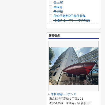
最上階
南向き
角部屋
仲介手数料0円物件特集
今週のオープンハウス特集
新着物件
秀和高輪レジデンス
東京都港区高輪２丁目1-11
都営浅草線「泉岳寺」駅 徒歩5分