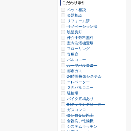
こだわり条件
ペット相談
楽器相談
リフォーム済
リノベーション済
眺望良好
仲介手数料無料
室内洗濯機置場
フローリング
専用庭
バルコニー
ルーフバルコニー
都市ガス
24時間換気システム
エレベーター
２面バルコニー
駐輪場
バイク置場あり
IHクッキングヒーター
ガスコンロ
コンロ２口以上
食器洗い乾燥機
システムキッチン