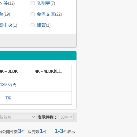
ヶ谷
弘明寺
(12)
(7)
台
金沢文庫
(19)
(22)
賀中央
浦賀
(1)
(1)
3K～3LDK
4K～4LDK以上
1290万円
-
1室
-
表示件数：
3
1
1-3
当公開件数
件 販売数
件
件表示