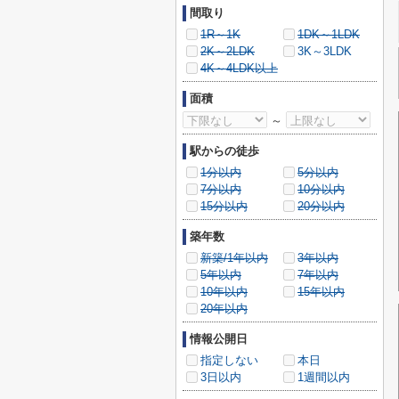
間取り
1R～1K
1DK～1LDK
2K～2LDK
3K～3LDK
4K～4LDK以上
面積
～
駅からの徒歩
1分以内
5分以内
7分以内
10分以内
15分以内
20分以内
築年数
新築/1年以内
3年以内
5年以内
7年以内
10年以内
15年以内
20年以内
情報公開日
指定しない
本日
3日以内
1週間以内