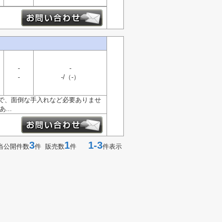
-
-
-
-/（-）
で、面倒な手入れなど必要ありませ
...
3
1
1-3
当公開件数
件 販売数
件
件表示