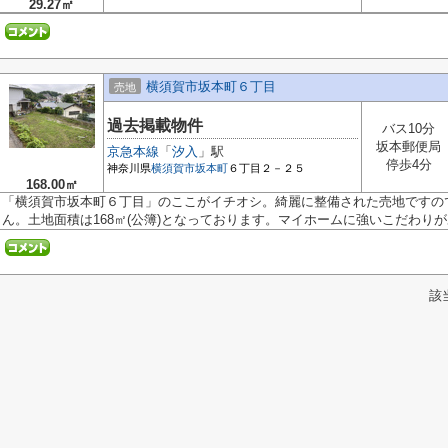
29.27㎡
横須賀市坂本町６丁目
売地
過去掲載物件
バス10分
坂本郵便局
京急本線
「
汐入
」駅
停歩4分
神奈川県
横須賀市
坂本町
６丁目２－２５
168.00㎡
「横須賀市坂本町６丁目」のここがイチオシ。綺麗に整備された売地ですの
ん。土地面積は168㎡(公簿)となっております。マイホームに強いこだわりがあ
該