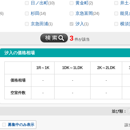
日ノ出町
黄金町
井土
(10)
(2)
杉田
京急富岡
能見
(6)
(14)
(24)
京急田浦
汐入
横須
(1)
(1)
3
件が該当
汐入の価格相場
1R～1K
1DK～1LDK
2K～2LDK
価格相場
-
-
-
空室件数
-
-
-
並び順：
募集中のみ表示
該