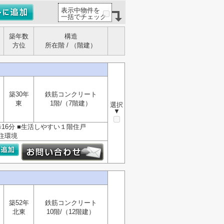
表示中物件を
一括でチェック
築年数
構造
方位
所在階 / （階建）
築30年
鉄筋コンクリート
東
1階/（7階建）
選択
▼
16分 ■生活しやすい１階住戸
住環境
築52年
鉄筋コンクリート
北東
10階/（12階建）