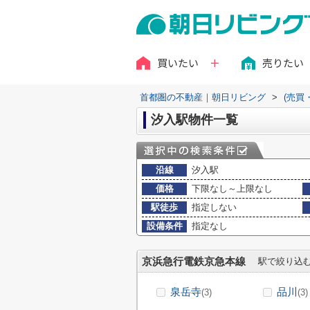
買いたい
売りたい
首都圏の不動産｜朝日リビング
>
(売買
汐入駅物件一覧
沿線
汐入駅
価格
下限なし～上限なし
駅徒歩
指定しない
設備条件
指定なし
京浜急行電鉄京急本線
駅で絞り込
泉岳寺
品川
(3)
(3)