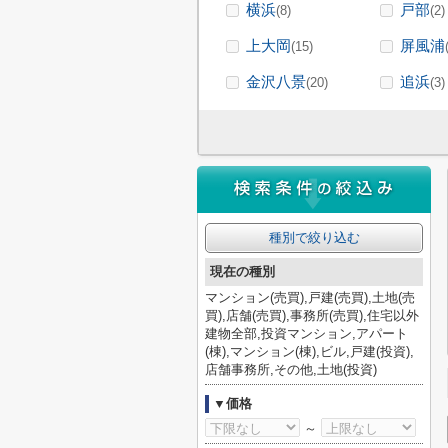
横浜
戸部
(8)
(2)
上大岡
屏風浦
(15)
金沢八景
追浜
(20)
(3)
種別で絞り込む
現在の種別
マンション(売買),戸建(売買),土地(売
買),店舗(売買),事務所(売買),住宅以外
建物全部,投資マンション,アパート
(棟),マンション(棟),ビル,戸建(投資),
店舗事務所,その他,土地(投資)
▼価格
～