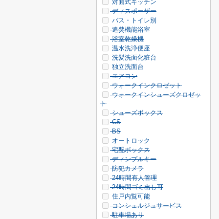
対面式キッチン
ディスポーザー
バス・トイレ別
追焚機能浴室
浴室乾燥機
温水洗浄便座
洗髪洗面化粧台
独立洗面台
エアコン
ウォークインクロゼット
ウォークインシューズクロゼッ
ト
シューズボックス
CS
BS
オートロック
宅配ボックス
ディンプルキー
防犯カメラ
24時間有人管理
24時間ゴミ出し可
住戸内覧可能
コンシェルジュサービス
駐車場あり