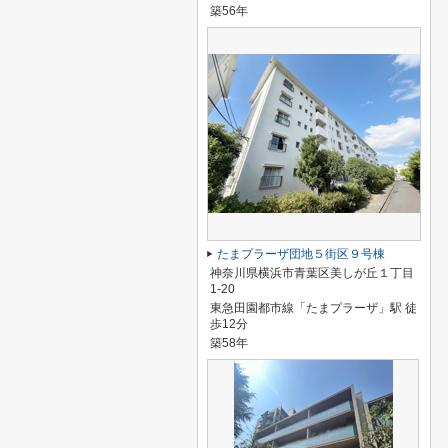
築56年
たまプラーザ団地５街区９号棟
神奈川県横浜市青葉区美しが丘１丁目
1-20
東急田園都市線「たまプラーザ」駅 徒
歩12分
築58年