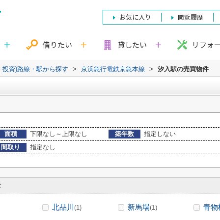
お気に入り
閲覧履歴
借りたい
貸したい
リフォ
・投資)路線・駅から探す
>
京浜急行電鉄京急本線
>
汐入駅の売買物件
面積
下限なし～上限なし
築年数
指定しない
間取り
指定なし
む
北品川
新馬場
青物
(1)
(1)