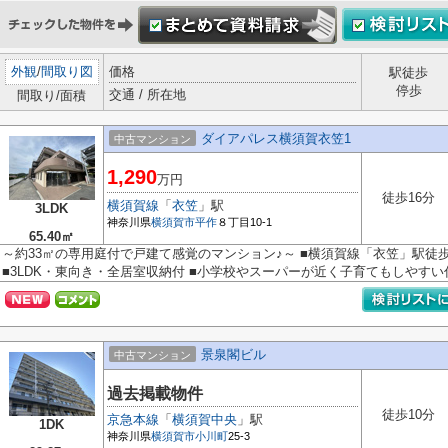
外観
/
間取り図
価格
駅徒歩
停歩
交通 / 所在地
間取り/面積
ダイアパレス横須賀衣笠1
中古マンション
1,290
万円
徒歩16分
横須賀線
「
衣笠
」駅
3LDK
神奈川県
横須賀市
平作
８丁目10-1
65.40㎡
～約33㎡の専用庭付で戸建て感覚のマンション♪～ ■横須賀線「衣笠」駅徒歩
■3LDK・東向き・全居室収納付 ■小学校やスーパーが近く子育てもしやすい
景泉閣ビル
中古マンション
過去掲載物件
徒歩10分
京急本線
「
横須賀中央
」駅
1DK
神奈川県
横須賀市
小川町
25-3