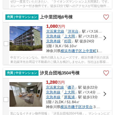
ぜひ一度見ていただきたい、「ライオンズマンション上大岡第2」です。
エレベーター付き物件です。徒歩13分で駅へのアクセスが可能な物件で
す。マンションにどんな人が住んでいるのかも...
上中里団地6号棟
売買 | 中古マンション
1,080
万
円
京浜東北線
「
洋光台
」駅 バス16分 「さわの里小学校前」 停歩2分
京急本線
「
上大岡
」駅 バス21分 「さわの里小学校」 停歩2分
京急本線
「
杉田
」駅 徒歩24分
1階 / 3LK / 56.10㎡
神奈川県
横浜市磯子区
上中里町
1028
中古マンションなら、物件の購入もスムーズです。横浜市磯子区の京浜
東北線洋光台周辺で不動産のご購入を検討しませんか。当社はお客様の
ご希望に適した物件をご紹介します。お気軽に...
汐見台団地3504号棟
売買 | 中古マンション
1,280
万
円
京浜東北線
「
磯子
」駅 徒歩22分
京急本線
「
上大岡
」駅 バス4分 「ストアー前」 停歩4分
京急本線
「
屏風浦
」駅 徒歩13分
1階 / 2LDK / 51.84㎡
神奈川県
横浜市磯子区
汐見台
３丁目5-1
気になるイチオシ物件情報：「汐見台団地3504号棟」。マンションにど