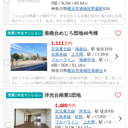
5階 / 3LDK / 83.64㎡
神奈川県
横浜市港南区
野庭町
634
こちらは12階建ての物件です。中古ながらも綺麗な室内と魅力的な住環
境のマンションです。あると何かと便利な、エレベーターのある物件と
なっています。不動産のことで確認したいこと...
港南台めじろ団地48号棟
売買 | 中古マンション
1,111
万
円
京浜東北線
「
港南台
」駅 徒歩16分
京急本線
「
上大岡
」駅 バス39分 「榎戸（横浜市）」 停歩7分
ブルーライン
「
港南中央
」駅 バス30分 「榎戸（横浜市）」 停歩7分
4階 / 3DK / 51.18㎡
神奈川県
横浜市港南区
港南台
６丁目１－４８
当社イチオシの物件の「港南台めじろ団地48号棟」。ぜひ一度ご覧くだ
さい。こちらの物件は横浜市立港南台第一小学校が540m以内にありま
す。中古マンションなら、物件の購入もスムーズ...
洋光台南第1団地
売買 | 中古マンション
1,480
万
円
京浜東北線
「
洋光台
」駅 徒歩9分
京急本線
「
杉田
」駅 バス8分 「洋光台駅前」 停歩6分
ブルーライン
「
上大岡
」駅 バス22分 「洋光台駅前」 停歩6分
5階 / 3LDK / 63.43㎡