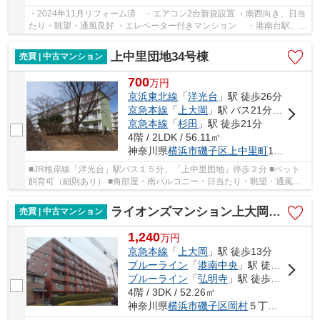
・2024年11月リフォーム済 ・エアコン2台新規設置 ・南西向き、日当
たり・眺望・通風良好 ・エレベーター付きマンション ・港南台駅、洋
光台駅、上大岡駅方面のバス便あります。
上中里団地34号棟
売買 | 中古マンション
700
万
円
京浜東北線
「
洋光台
」駅 徒歩26分
京急本線
「
上大岡
」駅 バス21分 「上中里団地」 停歩2分
京急本線
「
杉田
」駅 徒歩21分
4階 / 2LDK / 56.11㎡
神奈川県
横浜市磯子区
上中里町
1038
■JR根岸線「洋光台」駅バス１５分、「上中里団地」停歩２分 ■ペット
飼育可（細則あり） ■角部屋・南バルコニー・日当たり・眺望・通風良
好 ■耐震基準適合証明書発行可能！（住宅ローン...
ライオンズマンション上大岡第2
売買 | 中古マンション
1,240
万
円
京急本線
「
上大岡
」駅 徒歩13分
ブルーライン
「
港南中央
」駅 徒歩31分
ブルーライン
「
弘明寺
」駅 徒歩22分
4階 / 3DK / 52.26㎡
神奈川県
横浜市磯子区
岡村
５丁目21-21