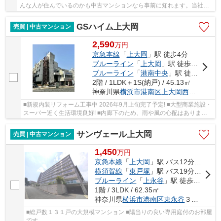
んな人が住んでいるのかも中古マンションなら事前に知れます。当社が
ご紹介する横浜市磯子区エリアの物件情報はい...
GSハイム上大岡
売買 | 中古マンション
2,590
万
円
京急本線
「
上大岡
」駅 徒歩4分
ブルーライン
「
上大岡
」駅 徒歩2分
ブルーライン
「
港南中央
」駅 徒歩15分
2階 / 1LDK＋1S(納戸) / 45.13㎡
神奈川県
横浜市港南区
上大岡西
２丁目9-1
■新規内装リフォーム工事中 2026年9月上旬完了予定! ■大型商業施設・
スーパー近く生活環境良好! ■内廊下のため、雨や風の心配はありませ
ん!!
サンヴェール上大岡
売買 | 中古マンション
1,450
万
円
京急本線
「
上大岡
」駅 バス12分 「水道橋下」 停歩9分
横須賀線
「
東戸塚
」駅 バス19分 「東永谷」 停歩5分
ブルーライン
「
上永谷
」駅 徒歩21分
1階 / 3LDK / 62.35㎡
神奈川県
横浜市港南区
東永谷
３丁目
■総戸数１３１戸の大規模マンション ■陽当りの良い専用庭付のお部屋
です