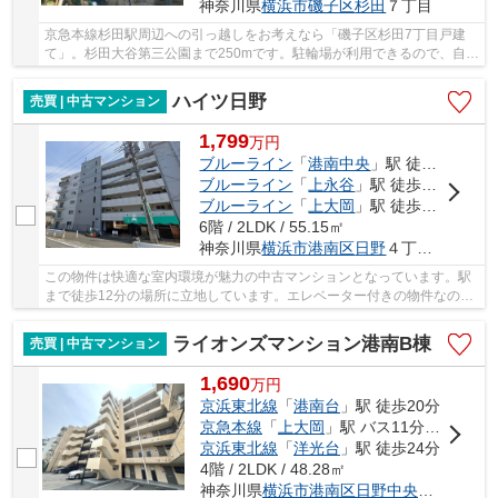
神奈川県
横浜市磯子区
杉田
７丁目
京急本線杉田駅周辺への引っ越しをお考えなら「磯子区杉田7丁目戸建
て」。杉田大谷第三公園まで250mです。駐輪場が利用できるので、自転
車の盗難の心配がありません。スーパーが近いと...
ハイツ日野
売買 | 中古マンション
1,799
万
円
ブルーライン
「
港南中央
」駅 徒歩12分
ブルーライン
「
上永谷
」駅 徒歩17分
ブルーライン
「
上大岡
」駅 徒歩24分
6階 / 2LDK / 55.15㎡
神奈川県
横浜市港南区
日野
４丁目1-32
この物件は快適な室内環境が魅力の中古マンションとなっています。駅
まで徒歩12分の場所に立地しています。エレベーター付きの物件なの
で、重い荷物を運ぶ時に便利です。当社オススメ...
ライオンズマンション港南B棟
売買 | 中古マンション
1,690
万
円
京浜東北線
「
港南台
」駅 徒歩20分
京急本線
「
上大岡
」駅 バス11分 「日野」 停歩4分
京浜東北線
「
洋光台
」駅 徒歩24分
4階 / 2LDK / 48.28㎡
神奈川県
横浜市港南区
日野中央
２丁目39-1