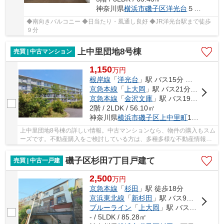
神奈川県
横浜市磯子区
洋光台
５丁目4
◆南向きバルコニー ◆日当たり・風通し良好 ◆JR洋光台駅まで徒歩
９分
上中里団地8号棟
売買 | 中古マンション
1,150
万
円
根岸線
「
洋光台
」駅 バス15分 「さわの里小学校前」 停歩2分
京急本線
「
上大岡
」駅 バス21分 「さわの里小学校前」 停歩2分
京急本線
「
金沢文庫
」駅 バス19分 「上中里郵便局前」 停歩8分
2階 / 2LDK / 56.10㎡
神奈川県
横浜市磯子区
上中里町
1028
上中里団地8号棟の詳しい情報。中古マンションなら、物件の購入もスム
ーズです。不動産購入をご検討している方は、多種多様な不動産情報を
取り扱う当社にご用命ください。お客様が希望...
磯子区杉田7丁目戸建て
売買 | 中古一戸建
2,500
万
円
京急本線
「
杉田
」駅 徒歩18分
京浜東北線
「
新杉田
」駅 バス9分 「メールド中」 停歩1分
ブルーライン
「
上大岡
」駅 バス22分 「上中里町」 停歩8分
- / 5LDK / 85.28㎡