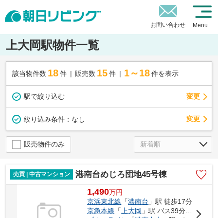
お問い合わせ
Menu
上大岡駅物件一覧
18
15
1～18
該当物件数
件
販売数
件
件を表示
駅で絞り込む
変更
変更
絞り込み条件：
なし
販売物件のみ
港南台めじろ団地45号棟
売買 | 中古マンション
1,490
万
円
京浜東北線
「
港南台
」駅 徒歩17分
京急本線
「
上大岡
」駅 バス39分 「榎戸（横浜市）」 停歩7分