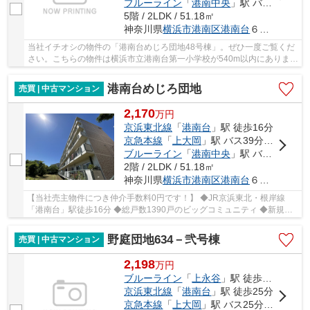
ブルーライン
「
港南中央
」駅 バス30分 「榎戸（横浜市）」 停歩7分
5階 / 2LDK / 51.18㎡
神奈川県
横浜市港南区
港南台
６丁目1-25
当社イチオシの物件の「港南台めじろ団地48号棟」。ぜひ一度ご覧くだ
さい。こちらの物件は横浜市立港南台第一小学校が540m以内にありま
す。中古マンションなら、物件の購入もスムーズ...
港南台めじろ団地
売買 | 中古マンション
2,170
万
円
京浜東北線
「
港南台
」駅 徒歩16分
京急本線
「
上大岡
」駅 バス39分 「榎戸（横浜市）」 停歩7分
ブルーライン
「
港南中央
」駅 バス30分 「榎戸（横浜市）」 停歩7分
2階 / 2LDK / 51.18㎡
神奈川県
横浜市港南区
港南台
６丁目１－46
【当社売主物件につき仲介手数料0円です！】 ◆JR京浜東北・根岸線
「港南台」駅徒歩16分 ◆総戸数1390戸のビッグコミュニティ ◆新規リ
ノベーション（令和8年6月） ◆人気の2階住戸 ◆南側...
野庭団地634－弐号棟
売買 | 中古マンション
2,198
万
円
ブルーライン
「
上永谷
」駅 徒歩24分
京浜東北線
「
港南台
」駅 徒歩25分
京急本線
「
上大岡
」駅 バス25分 「野庭中央公園」 停歩3分