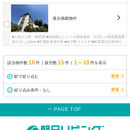
過去掲載物件
■人気の３階・角部屋 ■前面棟なしにつき開放感有・日当たり眺望通風重
視の方にお勧め ■平置駐車場空有 ■総戸数４３０戸 ■耐震適合証明発行実
績あり ■室内大変きれいにお使いです
18
15
1～18
該当物件数
件
販売数
件
件を表示
駅で絞り込む
変更
変更
絞り込み条件：
なし
PAGE TOP