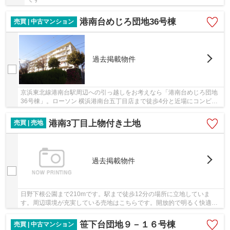
港南台めじろ団地36号棟
売買 | 中古マンション
過去掲載物件
京浜東北線港南台駅周辺への引っ越しをお考えなら「港南台めじろ団地
36号棟」。ローソン 横浜港南台五丁目店まで徒歩4分と近場にコンビニ
があるのもポイント。南西向きの物件です。当...
港南3丁目上物付き土地
売買 | 売地
過去掲載物件
日野下根公園まで210mです。駅まで徒歩12分の場所に立地していま
す。周辺環境が充実している売地はこちらです。開放的で明るく快適に
過ごすことができる第一種低層住居専用地域は、ニ...
笹下台団地９－１６号棟
売買 | 中古マンション