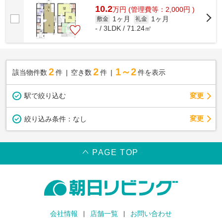
10.2
万
円
(管理費等：2,000円 )
1ヶ月
1ヶ月
敷金
礼金
- / 3LDK / 71.24㎡
2
2
1～2
該当物件数
件
空き数
件
件を表示
駅で絞り込む
変更
変更
絞り込み条件：
なし
PAGE TOP
会社情報
店舗一覧
お問い合わせ