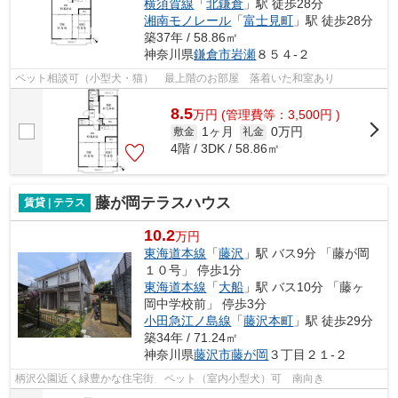
横須賀線
「
北鎌倉
」駅 徒歩28分
湘南モノレール
「
富士見町
」駅 徒歩28分
築37年 / 58.86㎡
神奈川県
鎌倉市
岩瀬
８５４-２
ペット相談可（小型犬・猫） 最上階のお部屋 落着いた和室あり
8.5
万
円
(管理費等：3,500円 )
1ヶ月
0万円
敷金
礼金
4階 / 3DK / 58.86㎡
藤が岡テラスハウス
賃貸 | テラス
10.2
万円
東海道本線
「
藤沢
」駅 バス9分 「藤が岡
１０号」 停歩1分
東海道本線
「
大船
」駅 バス10分 「藤ヶ
岡中学校前」 停歩3分
小田急江ノ島線
「
藤沢本町
」駅 徒歩29分
築34年 / 71.24㎡
神奈川県
藤沢市
藤が岡
３丁目２１-２
柄沢公園近く緑豊かな住宅街 ペット（室内小型犬）可 南向き