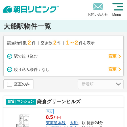
お問い合わせ
Menu
大船駅物件一覧
2
2
1～2
該当物件数
件
空き数
件
件を表示
駅で絞り込む
変更
変更
絞り込み条件：
なし
空室のみ
鎌倉グリーンヒルズ
賃貸 | マンション
礼0
8.5
万円
東海道本線
「
大船
」駅 徒歩24分