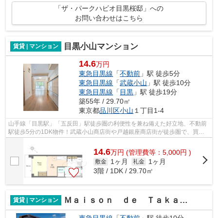
「ザ・パークハビオ目黒桜邸」への
お問い合わせはこちら
目黒小山マンション
賃貸 | マンション
14.6
万円
東急目黒線
「
不動前
」駅 徒歩5分
東急目黒線
「
武蔵小山
」駅 徒歩10分
東急目黒線
「
目黒
」駅 徒歩19分
築55年 / 29.70㎡
東京都
品川区
小山
１丁目1-4
山手線「目黒駅」「五反田」駅徒歩圏の利便性を兼ね備えた好立地、不動前
駅徒歩5分の1DK物件！武蔵小山商店街や戸越銀座商店街が徒歩圏で、買い
物や外食等、休日の散歩にオススメ。最...
14.6
万
円
(管理費等：5,000円 )
1ヶ月
1ヶ月
敷金
礼金
3階 / 1DK / 29.70㎡
Ｍａｉｓｏｎ ｄｅ Ｔａｋａｙａ
賃貸 | マンション
東急目黒線
「
不動前
」駅 徒歩10分