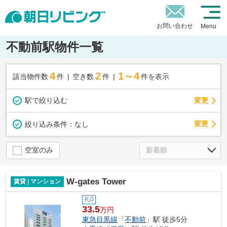
お問い合わせ
Menu
不動前駅物件一覧
4
2
1～4
該当物件数
件
空き数
件
件を表示
駅で絞り込む
変更
変更
絞り込み条件：
なし
空室のみ
W-gates Tower
賃貸 | マンション
礼0
33.5
万円
東急目黒線
「
不動前
」駅 徒歩5分