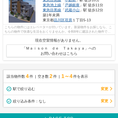
東急池上線
「
戸越銀座
」駅 徒歩11分
東急目黒線
「
武蔵小山
」駅 徒歩12分
築1年未満
東京都
品川区
荏原
１丁目5-13
こちらの物件にはエレベーターが付いています。新築物件をお探しなら、こ
ちらの物件で快適な生活をおくりませんか。令和8年に建設された物件で
す。駅から徒歩10分の駅近物件で、快適に...
現在空室情報がありません。
「Ｍａｉｓｏｎ ｄｅ Ｔａｋａｙａ」への
お問い合わせはこちら
4
2
1～4
該当物件数
件
空き数
件
件を表示
駅で絞り込む
変更
変更
絞り込み条件：
なし