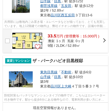
山手線
「
目黒
」駅 徒歩12分
都営浅草線
「
五反田
」駅 徒歩12分
築2年 / 52.89㎡
東京都
品川区
西五反田
３丁目13-6
共用部には敷地内ごみ置き場・エレベータなどが揃っており、とても充実し
ています。地上12階建ての物件は、弊社イチオシの物件です。設備や外観が
充実しているマンションです。お友達...
33.5
万
円
(管理費等：15,000円 )
1ヶ月
0ヶ月
敷金
礼金
9階 / 2LDK / 52.89㎡
ザ・パークハビオ目黒桜邸
賃貸 | マンション
東急目黒線
「
不動前
」駅 徒歩6分
山手線
「
目黒
」駅 徒歩10分
築3年
東京都
品川区
上大崎
４丁目５番３７号
防犯対策もバッチリなマンションタイプの物件です。こちらはエレベーター
付き物件です。駅から徒歩6分にある物件なので、電車利用が多い方にオス
スメです。充実の設備と綺麗な室内を兼...
現在空室情報がありません。