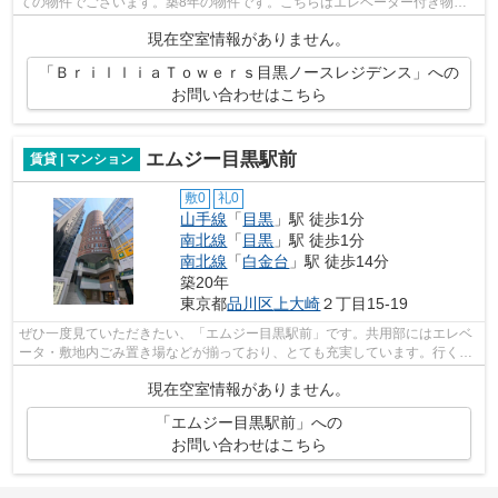
ての物件でございます。築8年の物件です。こちらはエレベーター付き物件
です。東京リーシングセンターはお客様...
現在空室情報がありません。
「ＢｒｉｌｌｉａＴｏｗｅｒｓ目黒ノースレジデンス」への
お問い合わせはこちら
エムジー目黒駅前
賃貸 | マンション
敷0
礼0
山手線
「
目黒
」駅 徒歩1分
南北線
「
目黒
」駅 徒歩1分
南北線
「
白金台
」駅 徒歩14分
築20年
東京都
品川区
上大崎
２丁目15-19
ぜひ一度見ていただきたい、「エムジー目黒駅前」です。共用部にはエレベ
ータ・敷地内ごみ置き場などが揃っており、とても充実しています。行く先
に応じて経路を選べる、2駅利用可能な...
現在空室情報がありません。
「エムジー目黒駅前」への
お問い合わせはこちら