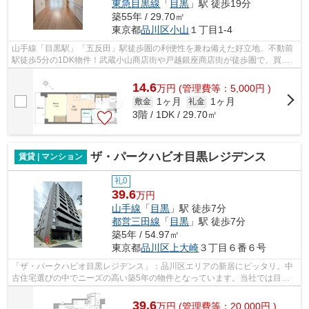
東急目黒線
「
目黒
」駅 徒歩19分
築55年 / 29.70㎡
東京都
品川区
小山
１丁目1-4
山手線「目黒駅」「五反田」駅徒歩圏の利便性を兼ね備えた好立地、不動前
駅徒歩5分の1DK物件！武蔵小山商店街や戸越銀座商店街が徒歩圏で、買い
物や外食等、休日の散歩にオススメ。最...
14.6
万
円
(管理費等：5,000円 )
1ヶ月
1ヶ月
敷金
礼金
3階 / 1DK / 29.70㎡
ザ・パークハビオ目黒レジデンス
賃貸 | マンション
礼0
39.6
万円
山手線
「
目黒
」駅 徒歩7分
都営三田線
「
目黒
」駅 徒歩7分
築5年 / 54.97㎡
東京都
品川区
上大崎
３丁目６番６号
「ザ・パークハビオ目黒レジデンス」：品川区エリアの新居にピッタリ。中
古住宅選びの中でニーズの高い築5年の物件となっています。当社では目黒
駅近くの物件をご紹介可能です。tokyo-...
39.6
万
円
(管理費等：20,000円 )