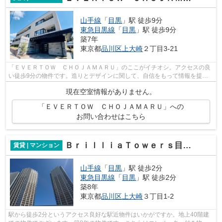
山手線
「
目黒
」駅 徒歩9分
東急目黒線
「
目黒
」駅 徒歩9分
築7年
東京都
品川区
上大崎
２丁目3-21
「ＥＶＥＲＴＯＷ ＣＨＯＪＡＭＡＲＵ」のここがイチオシ。アクセスの良
い徒歩9分の物件です。造りとデザインに関して、自信をもって情報を提供
できるマンションです。こちらの物件に...
現在空室情報がありません。
「ＥＶＥＲＴＯＷ ＣＨＯＪＡＭＡＲＵ」への
お問い合わせはこちら
ＢｒｉｌｌｉａＴｏｗｅｒｓ目黒ノースレジデンス
賃貸 | マンション
山手線
「
目黒
」駅 徒歩2分
東急目黒線
「
目黒
」駅 徒歩2分
築8年
東京都
品川区
上大崎
３丁目1-2
駅から徒歩2分というアクセス良好な駅近物件はいかがですか。地上40階建