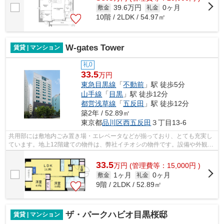
39.6万円
0ヶ月
敷金
礼金
10階 / 2LDK / 54.97㎡
W-gates Tower
賃貸 | マンション
礼0
33.5
万円
東急目黒線
「
不動前
」駅 徒歩5分
山手線
「
目黒
」駅 徒歩12分
都営浅草線
「
五反田
」駅 徒歩12分
築2年 / 52.89㎡
東京都
品川区
西五反田
３丁目13-6
共用部には敷地内ごみ置き場・エレベータなどが揃っており、とても充実し
ています。地上12階建ての物件は、弊社イチオシの物件です。設備や外観が
充実しているマンションです。お友達...
33.5
万
円
(管理費等：15,000円 )
1ヶ月
0ヶ月
敷金
礼金
9階 / 2LDK / 52.89㎡
ザ・パークハビオ目黒桜邸
賃貸 | マンション