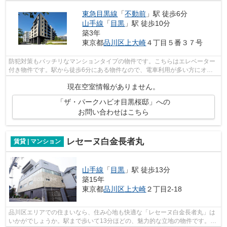
東急目黒線
「
不動前
」駅 徒歩6分
山手線
「
目黒
」駅 徒歩10分
築3年
東京都
品川区
上大崎
４丁目５番３７号
防犯対策もバッチリなマンションタイプの物件です。こちらはエレベーター
付き物件です。駅から徒歩6分にある物件なので、電車利用が多い方にオス
スメです。充実の設備と綺麗な室内を兼...
現在空室情報がありません。
「ザ・パークハビオ目黒桜邸」への
お問い合わせはこちら
レセーヌ白金長者丸
賃貸 | マンション
山手線
「
目黒
」駅 徒歩13分
築15年
東京都
品川区
上大崎
２丁目2-18
品川区エリアでの住まいなら、住み心地も快適な「レセーヌ白金長者丸」は
いかがでしょうか。駅まで歩いて13分ほどの、魅力的な立地の物件です。マ