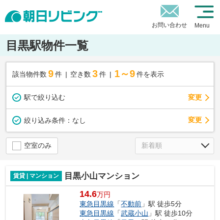
お問い合わせ
Menu
目黒駅物件一覧
9
3
1～9
該当物件数
件
空き数
件
件を表示
駅で絞り込む
変更
変更
絞り込み条件：
なし
空室のみ
目黒小山マンション
賃貸 | マンション
14.6
万円
東急目黒線
「
不動前
」駅 徒歩5分
東急目黒線
「
武蔵小山
」駅 徒歩10分