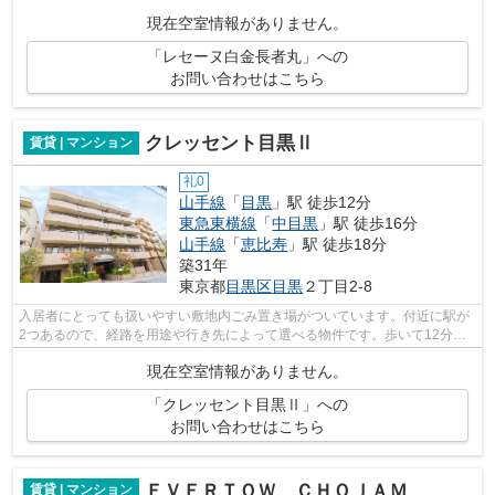
ンションタイプのお部屋です。目黒に...
現在空室情報がありません。
「レセーヌ白金長者丸」への
お問い合わせはこちら
クレッセント目黒Ⅱ
賃貸 | マンション
礼0
山手線
「
目黒
」駅 徒歩12分
東急東横線
「
中目黒
」駅 徒歩16分
山手線
「
恵比寿
」駅 徒歩18分
築31年
東京都
目黒区
目黒
２丁目2-8
入居者にとっても扱いやすい敷地内ごみ置き場がついています。付近に駅が
2つあるので、経路を用途や行き先によって選べる物件です。歩いて12分ほ
どで目黒駅にアクセスできる、立地の良...
現在空室情報がありません。
「クレッセント目黒Ⅱ」への
お問い合わせはこちら
ＥＶＥＲＴＯＷ ＣＨＯＪＡＭＡＲＵ
賃貸 | マンション