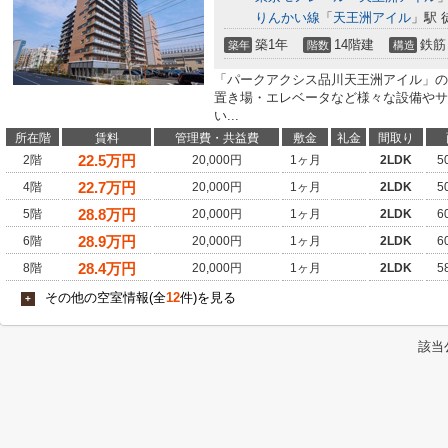
りんかい線
「
天王洲アイル
」駅 
築1年
14階建
鉄筋
築年
階数
構造
「パークアクシス品川天王洲アイル」の
置き場・エレベータなど様々な設備やサ
い...
所在階
賃料
管理費・共益費
敷金
礼金
間取り
22.5
万円
2階
20,000円
1ヶ月
2LDK
5
22.7
万円
4階
20,000円
1ヶ月
2LDK
5
28.8
万円
5階
20,000円
1ヶ月
2LDK
6
28.9
万円
6階
20,000円
1ヶ月
2LDK
6
28.4
万円
8階
20,000円
1ヶ月
2LDK
5
その他の空室情報(全
12
件)を見る
+
該当