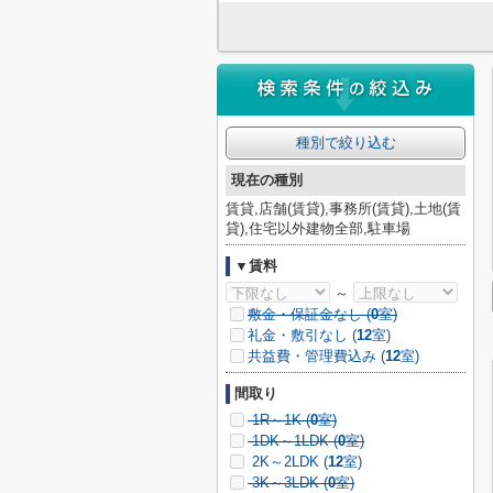
種別で絞り込む
現在の種別
賃貸,店舗(賃貸),事務所(賃貸),土地(賃
貸),住宅以外建物全部,駐車場
▼賃料
～
敷金・保証金なし (
0
室)
礼金・敷引なし (
12
室)
共益費・管理費込み (
12
室)
間取り
1R～1K (
0
室)
1DK～1LDK (
0
室)
2K～2LDK (
12
室)
3K～3LDK (
0
室)