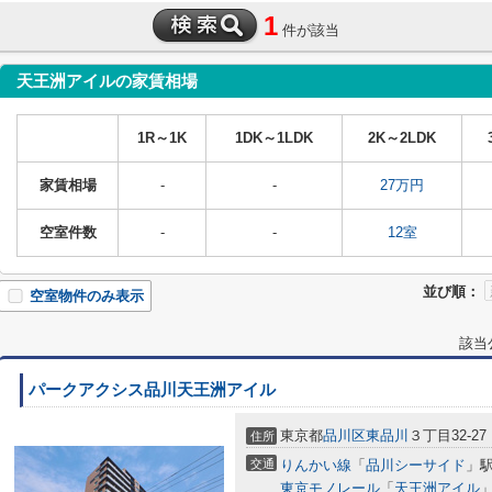
1
件が該当
天王洲アイルの家賃相場
1R～1K
1DK～1LDK
2K～2LDK
家賃相場
-
-
27万円
空室件数
-
-
12室
並び順：
空室物件のみ表示
該当
パークアクシス品川天王洲アイル
東京都
品川区
東品川
３丁目32-27
住所
交通
りんかい線
「
品川シーサイド
」駅
東京モノレール
「
天王洲アイル
」