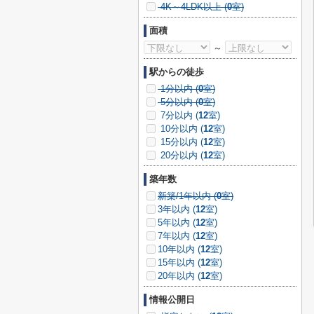
4K～4LDK以上 (
0
室)
面積
～
駅からの徒歩
1分以内 (
0
室)
5分以内 (
0
室)
7分以内 (
12
室)
10分以内 (
12
室)
15分以内 (
12
室)
20分以内 (
12
室)
築年数
新築/1年以内 (
0
室)
3年以内 (
12
室)
5年以内 (
12
室)
7年以内 (
12
室)
10年以内 (
12
室)
15年以内 (
12
室)
20年以内 (
12
室)
情報公開日