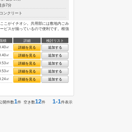
徒歩7分
コンクリート
ここがイチオシ。共用部には敷地内ごみ
ービスが揃っているので便利です。根強
面積
詳細
検討リスト
0.40㎡
詳細を見る
追加する
0.40㎡
詳細を見る
追加する
0.53㎡
詳細を見る
追加する
0.53㎡
詳細を見る
追加する
8.24㎡
詳細を見る
追加する
1
12
1-1
公開件数
件 空き数
件
件表示