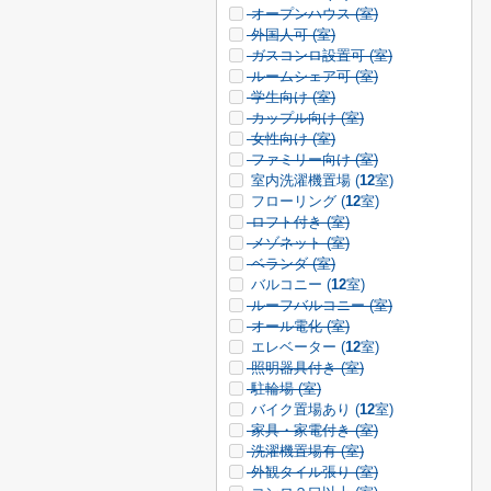
オープンハウス (
室)
外国人可 (
室)
ガスコンロ設置可 (
室)
ルームシェア可 (
室)
学生向け (
室)
カップル向け (
室)
女性向け (
室)
ファミリー向け (
室)
室内洗濯機置場 (
12
室)
フローリング (
12
室)
ロフト付き (
室)
メゾネット (
室)
ベランダ (
室)
バルコニー (
12
室)
ルーフバルコニー (
室)
オール電化 (
室)
エレベーター (
12
室)
照明器具付き (
室)
駐輪場 (
室)
バイク置場あり (
12
室)
家具・家電付き (
室)
洗濯機置場有 (
室)
外観タイル張り (
室)