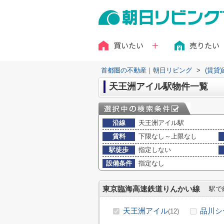
買いたい
売りたい
首都圏の不動産｜朝日リビング
>
(賃貸
天王洲アイル駅物件一覧
沿線
天王洲アイル駅
賃料
下限なし～上限なし
駅徒歩
指定しない
設備条件
指定なし
東京臨海高速鉄道りんかい線
駅で
天王洲アイル
品川シ
(12)