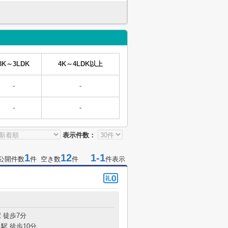
3K～3LDK
4K～4LDK以上
-
-
-
-
表示件数：
1
12
1-1
公開件数
件 空き数
件
件表示
 徒歩7分
駅 徒歩10分