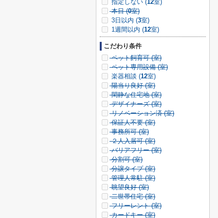
指定しない (
12
室)
本日 (
0
室)
3日以内 (
3
室)
1週間以内 (
12
室)
こだわり条件
ペット飼育可 (
室)
ペット専用設備 (
室)
楽器相談 (
12
室)
陽当り良好 (
室)
閑静な住宅地 (
室)
デザイナーズ (
室)
リノベーション済 (
室)
保証人不要 (
室)
事務所可 (
室)
２人入居可 (
室)
バリアフリー (
室)
分割可 (
室)
分譲タイプ (
室)
管理人常駐 (
室)
眺望良好 (
室)
二世帯住宅 (
室)
フリーレント (
室)
カードキー (
室)