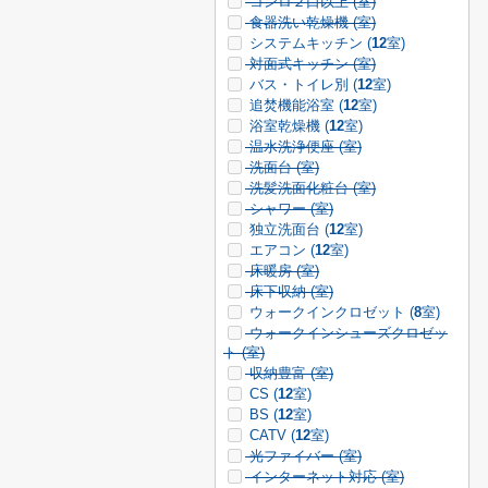
コンロ２口以上 (
室)
食器洗い乾燥機 (
室)
システムキッチン (
12
室)
対面式キッチン (
室)
バス・トイレ別 (
12
室)
追焚機能浴室 (
12
室)
浴室乾燥機 (
12
室)
温水洗浄便座 (
室)
洗面台 (
室)
洗髪洗面化粧台 (
室)
シャワー (
室)
独立洗面台 (
12
室)
エアコン (
12
室)
床暖房 (
室)
床下収納 (
室)
ウォークインクロゼット (
8
室)
ウォークインシューズクロゼッ
ト (
室)
収納豊富 (
室)
CS (
12
室)
BS (
12
室)
CATV (
12
室)
光ファイバー (
室)
インターネット対応 (
室)