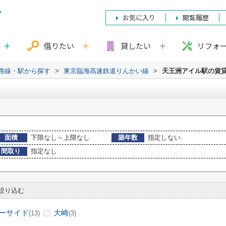
お気に入り
閲覧履歴
借りたい
貸したい
リフォ
)路線・駅から探す
>
東京臨海高速鉄道りんかい線
>
天王洲アイル駅の賃
面積
下限なし～上限なし
築年数
指定しない
間取り
指定なし
絞り込む
ーサイド
大崎
(13)
(3)