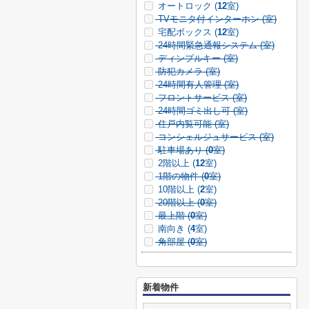
オートロック (
12
室)
TVモニタ付インターホン (
室)
宅配ボックス (
12
室)
24時間緊急通報システム (
室)
ディンプルキー (
室)
防犯カメラ (
室)
24時間有人管理 (
室)
フロントサービス (
室)
24時間ゴミ出し可 (
室)
住戸内覧可能 (
室)
コンシェルジュサービス (
室)
駐車場あり (
0
室)
2階以上 (
12
室)
1階の物件 (
0
室)
10階以上 (
2
室)
20階以上 (
0
室)
最上階 (
0
室)
南向き (
4
室)
角部屋 (
0
室)
新着物件