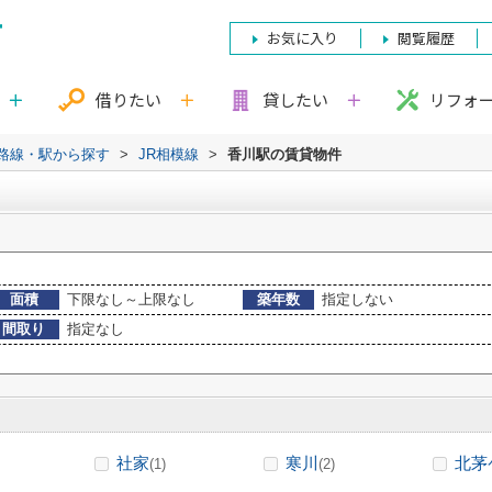
お気に入り
閲覧履歴
借りたい
貸したい
リフォ
)路線・駅から探す
>
JR相模線
>
香川駅の賃貸物件
面積
下限なし～上限なし
築年数
指定しない
間取り
指定なし
社家
寒川
北茅
(1)
(2)