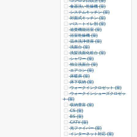
コンロ２口以上 (
室)
食器洗い乾燥機 (
室)
システムキッチン (
室)
対面式キッチン (
室)
バス・トイレ別 (
室)
追焚機能浴室 (
室)
浴室乾燥機 (
室)
温水洗浄便座 (
室)
洗面台 (
室)
洗髪洗面化粧台 (
室)
シャワー (
室)
独立洗面台 (
室)
エアコン (
室)
床暖房 (
室)
床下収納 (
室)
ウォークインクロゼット (
室)
ウォークインシューズクロゼッ
ト (
室)
収納豊富 (
室)
CS (
室)
BS (
室)
CATV (
室)
光ファイバー (
室)
インターネット対応 (
室)