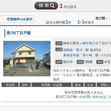
1
件が該当
並び順：
空室物件のみ表示
1
1-1
該当公開件数
件
件表示
香川6丁目戸建
神奈川県
茅ヶ崎市
香川
６丁目17-
住所
交通
相模線
「
香川
」駅 徒歩5分
東海道本線
「
茅ケ崎
」駅 バス11
築31年
2階建
木造
築年
階数
構造
当社イチオシの物件の「香川6丁目戸建
パー「マルエツ 香川駅前店」まで446
良好...
所在階
賃料
管理費・共益費
敷金
礼金
間取り
現在空室情報がありません。
香川6丁目戸建へのお問い合わせはこ