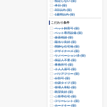
指定しない (
室)
本日 (
室)
3日以内 (
室)
1週間以内 (
室)
こだわり条件
ペット飼育可 (
室)
ペット専用設備 (
室)
楽器相談 (
室)
陽当り良好 (
室)
閑静な住宅地 (
室)
デザイナーズ (
室)
リノベーション済 (
室)
保証人不要 (
室)
事務所可 (
室)
２人入居可 (
室)
バリアフリー (
室)
分割可 (
室)
分譲タイプ (
室)
管理人常駐 (
室)
眺望良好 (
室)
二世帯住宅 (
室)
フリーレント (
室)
カードキー (
室)