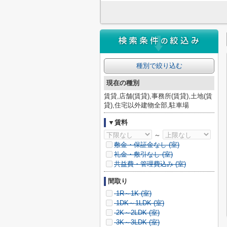
種別で絞り込む
現在の種別
賃貸,店舗(賃貸),事務所(賃貸),土地(賃
貸),住宅以外建物全部,駐車場
▼賃料
～
敷金・保証金なし (
室)
礼金・敷引なし (
室)
共益費・管理費込み (
室)
間取り
1R～1K (
室)
1DK～1LDK (
室)
2K～2LDK (
室)
3K～3LDK (
室)