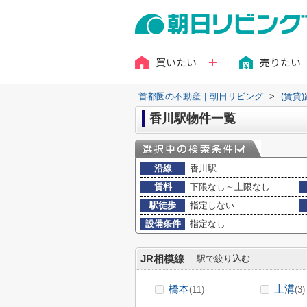
買いたい
売りたい
首都圏の不動産｜朝日リビング
>
(賃貸
香川駅物件一覧
沿線
香川駅
賃料
下限なし～上限なし
駅徒歩
指定しない
設備条件
指定なし
JR相模線
駅で絞り込む
橋本
上溝
(11)
(3)