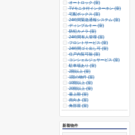
オートロック (
室)
TVモニタ付インターホン (
室)
宅配ボックス (
室)
24時間緊急通報システム (
室)
ディンプルキー (
室)
防犯カメラ (
室)
24時間有人管理 (
室)
フロントサービス (
室)
24時間ゴミ出し可 (
室)
住戸内覧可能 (
室)
コンシェルジュサービス (
室)
駐車場あり (
室)
2階以上 (
室)
1階の物件 (
室)
10階以上 (
室)
20階以上 (
室)
最上階 (
室)
南向き (
室)
角部屋 (
室)
新着物件