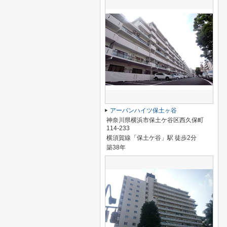
アーバンハイツ保土ヶ谷
神奈川県横浜市保土ケ谷区西久保町
114-233
横須賀線「保土ケ谷」駅 徒歩2分
築38年