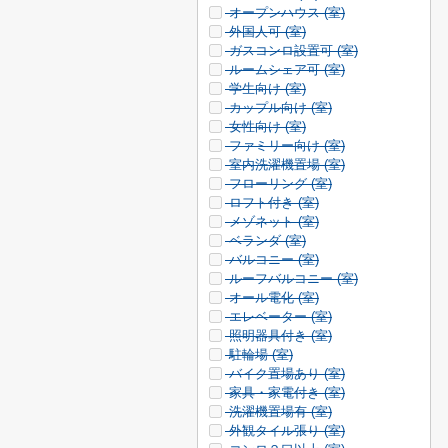
オープンハウス (
室)
外国人可 (
室)
ガスコンロ設置可 (
室)
ルームシェア可 (
室)
学生向け (
室)
カップル向け (
室)
女性向け (
室)
ファミリー向け (
室)
室内洗濯機置場 (
室)
フローリング (
室)
ロフト付き (
室)
メゾネット (
室)
ベランダ (
室)
バルコニー (
室)
ルーフバルコニー (
室)
オール電化 (
室)
エレベーター (
室)
照明器具付き (
室)
駐輪場 (
室)
バイク置場あり (
室)
家具・家電付き (
室)
洗濯機置場有 (
室)
外観タイル張り (
室)