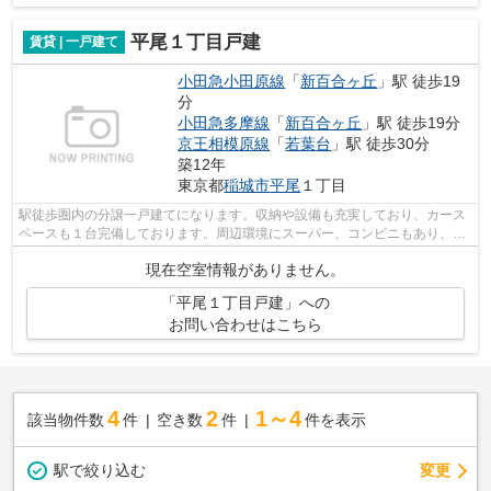
平尾１丁目戸建
賃貸 | 一戸建て
小田急小田原線
「
新百合ヶ丘
」駅 徒歩19
分
小田急多摩線
「
新百合ヶ丘
」駅 徒歩19分
京王相模原線
「
若葉台
」駅 徒歩30分
築12年
東京都
稲城市
平尾
１丁目
駅徒歩圏内の分譲一戸建てになります。収納や設備も充実しており、カース
ペースも１台完備しております。周辺環境にスーパー、コンビニもあり、住
み心地のいい住環境になります！ ぜひ...
現在空室情報がありません。
「平尾１丁目戸建」への
お問い合わせはこちら
4
2
1～4
該当物件数
件
空き数
件
件を表示
駅で絞り込む
変更