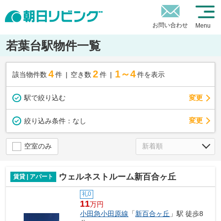
お問い合わせ
Menu
若葉台駅物件一覧
4
2
1～4
該当物件数
件
空き数
件
件を表示
駅で絞り込む
変更
変更
絞り込み条件：
なし
空室のみ
ウェルネストルーム新百合ヶ丘
賃貸 | アパート
礼0
11
万円
小田急小田原線
「
新百合ヶ丘
」駅 徒歩8