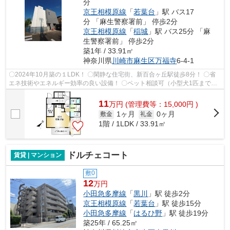
分
京王相模原線
「
若葉台
」駅 バス17
分 「麻生警察署前」 停歩2分
京王相模原線
「
稲城
」駅 バス25分 「麻
生警察署前」 停歩2分
築1年 / 33.91㎡
神奈川県
川崎市麻生区
万福寺
6-4-1
〇2024年10月築の１LDK！ 〇閑静な住宅街、新百合ヶ丘駅徒歩8分！ 〇省
エネ技術やエネルギー効率の良い設備！ 〇ペット相談可（小型犬1匹まで、
猫はNG）！
11
万
円
(管理費等：15,000円 )
1ヶ月
0ヶ月
敷金
礼金
1階 / 1LDK / 33.91㎡
ドルチェコート
賃貸 | マンション
敷0
12
万円
小田急多摩線
「
黒川
」駅 徒歩2分
京王相模原線
「
若葉台
」駅 徒歩15分
小田急多摩線
「
はるひ野
」駅 徒歩19分
築25年 / 65.25㎡