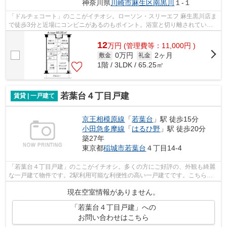
神奈川県
川崎市麻生区
南黒川
１-１
「ドルチェコート」のここがイチオシ。ローソン・スリーエフ 麻生黒川店ま
で徒歩3分と近場にコンビニがあるのもポイント。浴室と切り離されている
ので湿気に悩まされることがなくなる...
12
万
円
(管理費等：11,000円 )
0万円
2ヶ月
敷金
礼金
1階 / 3LDK / 65.25㎡
若葉台４丁目戸建
賃貸 | 一戸建て
京王相模原線
「
若葉台
」駅 徒歩15分
小田急多摩線
「
はるひ野
」駅 徒歩20分
築27年
東京都
稲城市
若葉台
４丁目14-4
「若葉台４丁目戸建」のここがイチオシ。多くの方にご好評の、外観も綺麗
な一戸建て物件です。2駅利用可能な利便性の高い一戸建てです。こちらの
物件は陽当り良好です。自分に合った賃...
現在空室情報がありません。
「若葉台４丁目戸建」への
お問い合わせはこちら