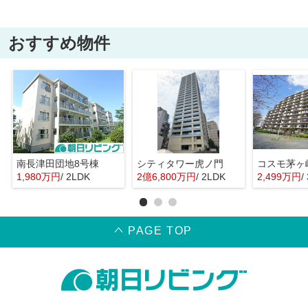
おすすめ物件
南長津田団地8号棟
シティタワー虎ノ門
コスモ茅ヶ
1,980万円
/ 2LDK
2億6,800万円
/ 2LDK
2,499万円
/
PAGE TOP