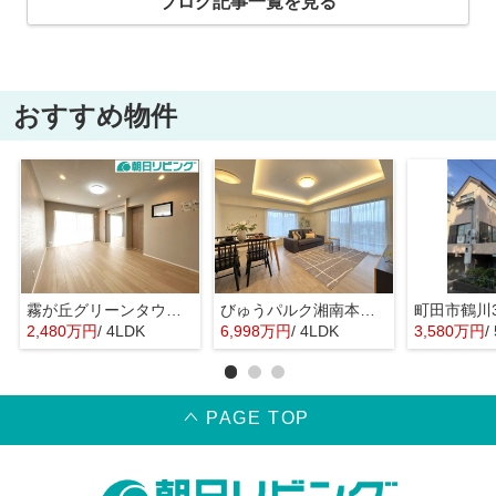
ブログ記事一覧を見る
おすすめ物件
霧が丘グリーンタウン4丁目1街区
びゅうパルク湘南本鵠沼
2,480万円
/ 4LDK
6,998万円
/ 4LDK
3,580万円
/
PAGE TOP