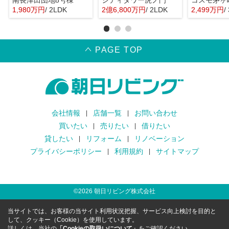
南長津田団地8号棟
シティタワー虎ノ門
コスモ茅ヶ
1,980万円
/ 2LDK
2億6,800万円
/ 2LDK
2,499万円
/
PAGE TOP
会社情報
店舗一覧
お問い合わせ
買いたい
売りたい
借りたい
貸したい
リフォーム
リノベーション
プライバシーポリシー
利用規約
サイトマップ
©
2026
朝日リビング株式会社
当サイトでは、お客様の当サイト利用状況把握、サービス向上検討を目的と
して、クッキー（Cookie）を使用しています。
詳しくは、当社の
「Cookieの取扱いについて」
をご確認ください。