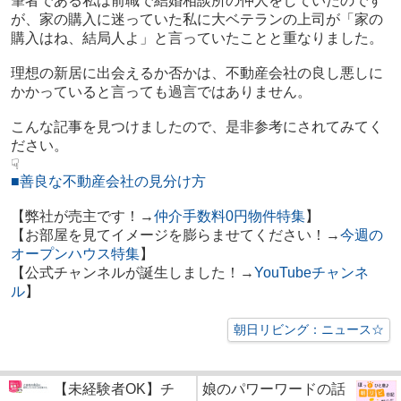
筆者である私は前職で結婚相談所の仲人をしていたのです
が、家の購入に迷っていた私に大ベテランの上司が「家の
購入はね、結局人よ」と言っていたことと重なりました。
理想の新居に出会えるか否かは、不動産会社の良し悪しに
かかっていると言っても過言ではありません。
こんな記事を見つけましたので、是非参考にされてみてく
ださい。
☟
■善良な不動産会社の見分け方
【弊社が売主です！→
仲介手数料0円物件特集
】
【お部屋を見てイメージを膨らませてください！→
今週の
オープンハウス特集
】
【公式チャンネルが誕生しました！→
YouTubeチャンネ
ル
】
朝日リビング：ニュース☆
【未経験者OK】チ
娘のパワーワードの話