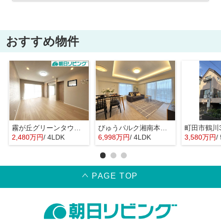
おすすめ物件
霧が丘グリーンタウン4丁目1街区
びゅうパルク湘南本鵠沼
2,480万円
/ 4LDK
6,998万円
/ 4LDK
3,580万円
/
PAGE TOP