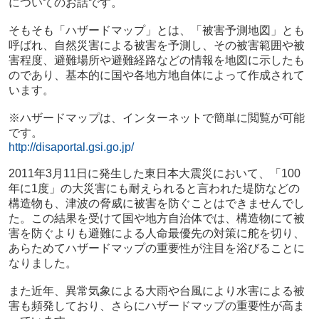
についてのお話です。
そもそも「ハザードマップ」とは、「被害予測地図」とも
呼ばれ、自然災害による被害を予測し、その被害範囲や被
害程度、避難場所や避難経路などの情報を地図に示したも
のであり、基本的に国や各地方地自体によって作成されて
います。
※ハザードマップは、インターネットで簡単に閲覧が可能
です。
http://disaportal.gsi.go.jp/
2011年3月11日に発生した東日本大震災において、「100
年に1度」の大災害にも耐えられると言われた堤防などの
構造物も、津波の脅威に被害を防ぐことはできませんでし
た。この結果を受けて国や地方自治体では、構造物にて被
害を防ぐよりも避難による人命最優先の対策に舵を切り、
あらためてハザードマップの重要性が注目を浴びることに
なりました。
また近年、異常気象による大雨や台風により水害による被
害も頻発しており、さらにハザードマップの重要性が高ま