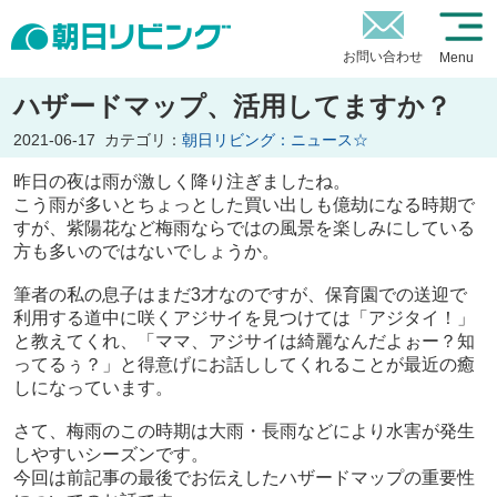
お問い合わせ
Menu
ハザードマップ、活用してますか？
2021-06-17
カテゴリ：
朝日リビング：ニュース☆
昨日の夜は雨が激しく降り注ぎましたね。
こう雨が多いとちょっとした買い出しも億劫になる時期で
すが、
紫陽花など梅雨ならではの風景を楽しみにしている
方も多いのではないでしょうか。
筆者の私の息子はまだ3才なのですが、保育園での送迎で
利用する道中に咲くアジサイを見つけては「アジタイ！」
と教えてくれ、「ママ、アジサイは綺麗なんだよぉー？知
ってるぅ？」と得意げにお話ししてくれることが最近の癒
しになっています。
さて、梅雨のこの時期は大雨・長雨などにより水害が発生
しやすいシーズンです。
今回は前記事の最後でお伝えしたハザードマップの重要性