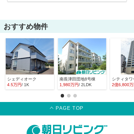
おすすめ物件
シェディオーク
南長津田団地8号棟
シティタワ
4.5万円
/ 1K
1,980万円
/ 2LDK
2億6,800
PAGE TOP