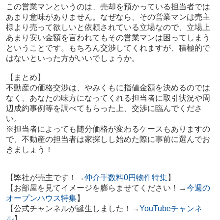
この営業マンというのは、売却を預かっている担当者では
あまり意味がありません。なぜなら、その営業マンは売主
様より売って欲しいと依頼されている立場なので、立場上
あまり安い金額を言われてもその営業マンは困ってしまう
ということです。もちろん交渉してくれますが、積極的で
はないといった方がいいでしょうか。
【まとめ】
不動産の価格交渉は、やみくもに指値金額を決めるのでは
なく、あなたの味方になってくれる担当者に取引状況や周
辺成約事例等を調べてもらった上、交渉に臨んでくださ
い。
※担当者によっても随分価格が変わるケースもありますの
で、不動産の担当者は家探しし始めた際に事前に選んでお
きましょう！
【弊社が売主です！→
仲介手数料0円物件特集
】
【お部屋を見てイメージを膨らませてください！→
今週の
オープンハウス特集
】
【公式チャンネルが誕生しました！→
YouTubeチャンネ
ル
】