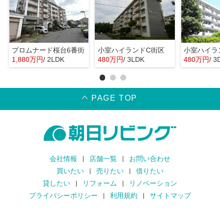
プロムナード桜台6番街
小室ハイランドC街区
小室ハイラ
1,880万円
/ 2LDK
480万円
/ 3LDK
480万円
/ 3
PAGE TOP
会社情報
店舗一覧
お問い合わせ
買いたい
売りたい
借りたい
貸したい
リフォーム
リノベーション
プライバシーポリシー
利用規約
サイトマップ